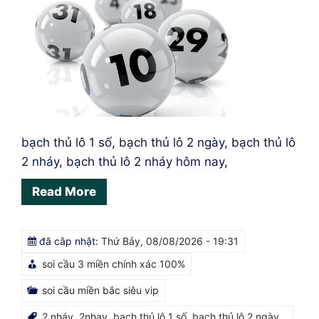
bạch thủ lô 1 số, bạch thủ lô 2 ngày, bạch thủ lô
2 nháy, bạch thủ lô 2 nháy hôm nay,
Read More
đã câp nhật:
Thứ Bảy, 08/08/2026 - 19:31
soi cầu 3 miền chính xác 100%
soi cầu miền bắc siêu vip
2 nháy
,
2nhay
,
bạch thủ lô 1 số
,
bạch thủ lô 2 ngày
,