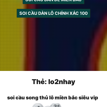
SOI CẦU DÀN LÔ CHÍNH XÁC 100
Thẻ:
lo2nhay
soi cầu song thủ lô miền bắc siêu vip