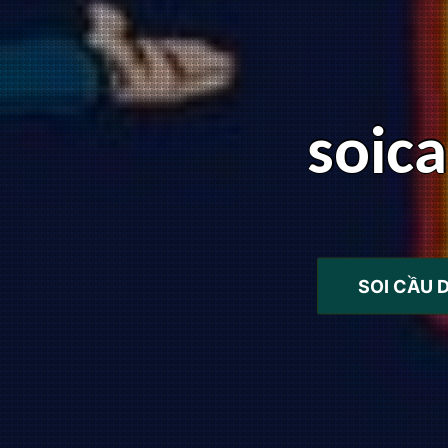
soic
SOI CẦU 