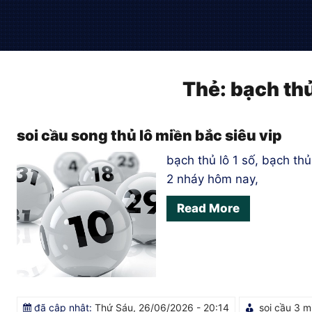
Thẻ:
bạch thủ
soi cầu song thủ lô miền bắc siêu vip
bạch thủ lô 1 số, bạch thủ
2 nháy hôm nay,
Read More
đã câp nhật:
Thứ Sáu, 26/06/2026 - 20:14
soi cầu 3 