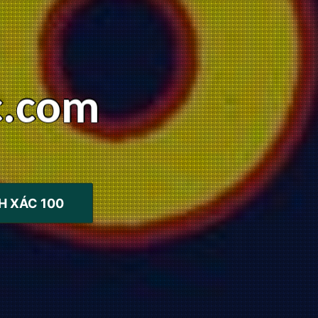
c.com
H XÁC 100