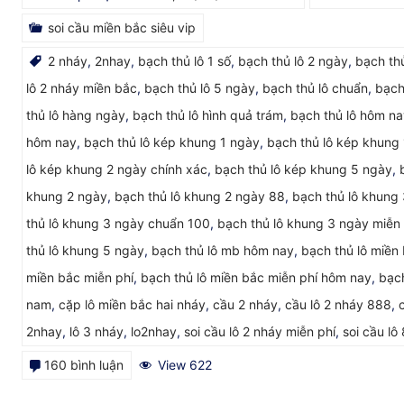
soi cầu miền bắc siêu vip
2 nháy
,
2nhay
,
bạch thủ lô 1 số
,
bạch thủ lô 2 ngày
,
bạch thủ
lô 2 nháy miền bắc
,
bạch thủ lô 5 ngày
,
bạch thủ lô chuẩn
,
bạch
thủ lô hàng ngày
,
bạch thủ lô hình quả trám
,
bạch thủ lô hôm na
hôm nay
,
bạch thủ lô kép khung 1 ngày
,
bạch thủ lô kép khung
lô kép khung 2 ngày chính xác
,
bạch thủ lô kép khung 5 ngày
,
khung 2 ngày
,
bạch thủ lô khung 2 ngày 88
,
bạch thủ lô khung
thủ lô khung 3 ngày chuẩn 100
,
bạch thủ lô khung 3 ngày miễn 
thủ lô khung 5 ngày
,
bạch thủ lô mb hôm nay
,
bạch thủ lô miền
miền bắc miễn phí
,
bạch thủ lô miền bắc miễn phí hôm nay
,
bạc
nam
,
cặp lô miền bắc hai nháy
,
cầu 2 nháy
,
cầu lô 2 nháy 888
,
2nhay
,
lô 3 nháy
,
lo2nhay
,
soi cầu lô 2 nháy miễn phí
,
soi cầu lô
ở
160 bình luận
View 622
soi