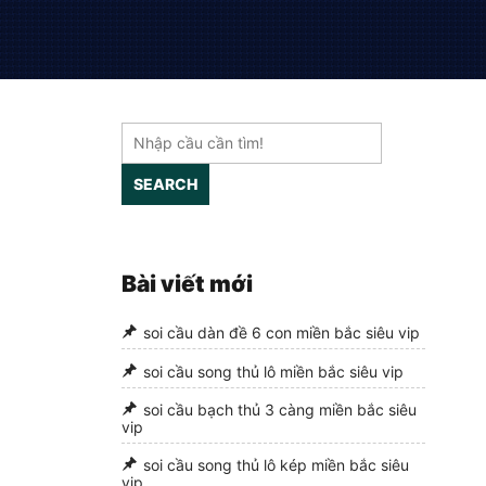
SEARCH
Bài viết mới
soi cầu dàn đề 6 con miền bắc siêu vip
soi cầu song thủ lô miền bắc siêu vip
soi cầu bạch thủ 3 càng miền bắc siêu
vip
soi cầu song thủ lô kép miền bắc siêu
vip