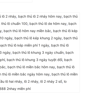
 lô 2 nháy
,
bạch thủ lô 2 nháy hôm nay
,
bạch thủ
 thủ lô chuẩn 100
,
bạch thủ lô de hôm nay
,
bạch
y
,
bạch thủ lô hôm nay miền bắc
,
bạch thủ lô kép
 10 ngày
,
bạch thủ lô kép khung 2 ngày
,
bạch thủ
bạch thủ lô kép miễn phí 1 ngày
,
bạch thủ lô
 3 ngày
,
bạch thủ lô khung 3 ngày chuẩn
,
bạch
phí
,
bạch thủ lô khung 3 ngày tuyệt đối
,
bạch
 bắc
,
bạch thủ lô miền bắc hôm nay
,
bạch thủ lô
h thủ lô miền bắc ngày hôm nay
,
bạch thủ lô miền
cầu lô hai nháy
,
lô 2 nháy
,
lô 2 nháy 2 số
,
lo
 888 2nhay miễn phí