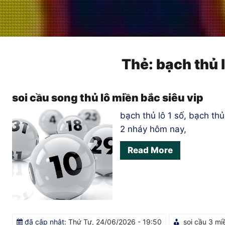
Thẻ:
bạch thủ 
soi cầu song thủ lô miền bắc siêu vip
bạch thủ lô 1 số, bạch thủ
2 nháy hôm nay,
Read More
đã câp nhật:
Thứ Tư, 24/06/2026 - 19:50
soi cầu 3 m