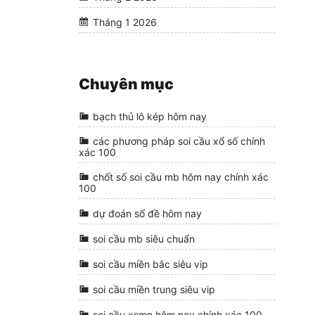
Tháng 1 2026
Chuyên mục
bạch thủ lô kép hôm nay
các phương pháp soi cầu xổ số chính
xác 100
chốt số soi cầu mb hôm nay chính xác
100
dự đoán số đề hôm nay
soi cầu mb siêu chuẩn
soi cầu miền bắc siêu vip
soi cầu miền trung siêu vip
soi cầu xsmn hôm nay chính xác 100