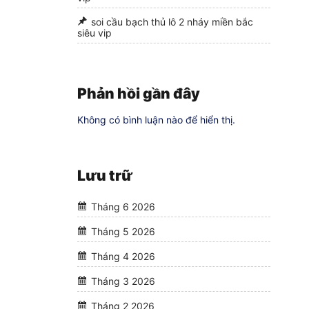
soi cầu bạch thủ lô 2 nháy miền bắc
siêu vip
Phản hồi gần đây
Không có bình luận nào để hiển thị.
Lưu trữ
Tháng 6 2026
Tháng 5 2026
Tháng 4 2026
Tháng 3 2026
Tháng 2 2026