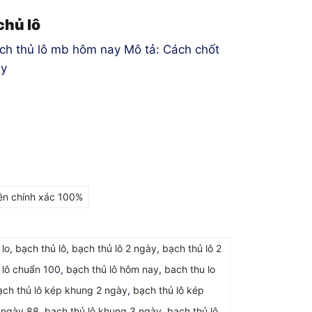
chủ lô
ạch thủ lô mb hôm nay Mô tả: Cách chốt
ay
iền chính xác 100%
 lo
,
bạch thủ lô
,
bạch thủ lô 2 ngày
,
bạch thủ lô 2
 lô chuẩn 100
,
bạch thủ lô hôm nay
,
bach thu lo
ạch thủ lô kép khung 2 ngày
,
bạch thủ lô kép
 ngày 88
,
bạch thủ lô khung 3 ngày
,
bạch thủ lô