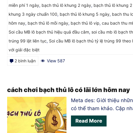
miễn phí 1 ngày
,
bạch thủ lô khung 2 ngày
,
bạch thủ lô khung 2
khung 3 ngày chuẩn 100
,
bạch thủ lô khung 5 ngày
,
bach thu l
hôm nay
,
bạch thủ lô mỗi ngày
,
bạch thủ lô vip
,
cau bach thu m
Soi cầu MB lô bạch thủ hiệu quả đầu câm
,
soi cầu mb lô bạch th
trúng 99 lật liên tục
,
Soi cầu MB lô bạch thủ tỷ lệ trúng 99 theo
với giải đặc biệt
ở
2 bình luận
View 587
soi
cầu
mb
cách chơi bạch thủ lô có lãi lớn hôm nay
lô
Meta des: Giới thiệu nhữn
bạch
có thể tham khảo. Cập n
thủ
Read More
tỷ
lệ