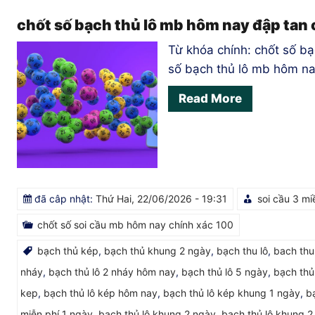
bạch
chốt số bạch thủ lô mb hôm nay đập tan 
thủ
Từ khóa chính: chốt số b
lô
số bạch thủ lô mb hôm n
có
Read More
lãi
lớn
hôm
nay
đã câp nhật:
Thứ Hai, 22/06/2026 - 19:31
soi cầu 3 m
chốt số soi cầu mb hôm nay chính xác 100
bạch thủ kép
,
bạch thủ khung 2 ngày
,
bạch thu lô
,
bach thu
nháy
,
bạch thủ lô 2 nháy hôm nay
,
bạch thủ lô 5 ngày
,
bạch thủ
kep
,
bạch thủ lô kép hôm nay
,
bạch thủ lô kép khung 1 ngày
,
b
miễn phí 1 ngày
,
bạch thủ lô khung 2 ngày
,
bạch thủ lô khung 2