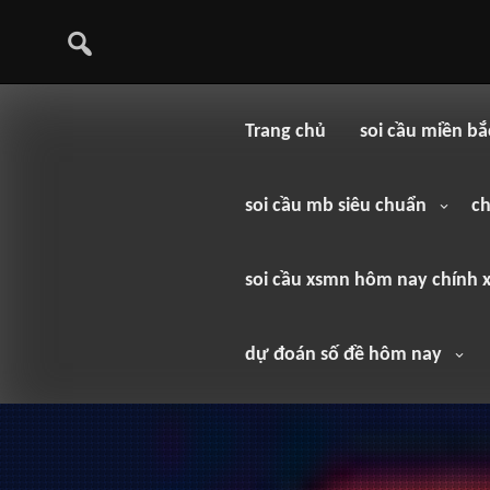
Skip
to
content
Trang chủ
soi cầu miền bắ
soi cầu mb siêu chuẩn
ch
soi cầu xsmn hôm nay chính 
dự đoán số đề hôm nay