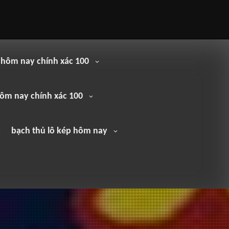
 hôm nay chính xác 100
hôm nay chính xác 100
bạch thủ lô kép hôm nay