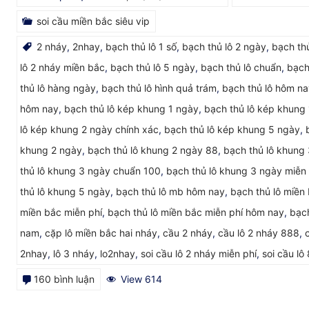
soi cầu miền bắc siêu vip
2 nháy
,
2nhay
,
bạch thủ lô 1 số
,
bạch thủ lô 2 ngày
,
bạch thủ
lô 2 nháy miền bắc
,
bạch thủ lô 5 ngày
,
bạch thủ lô chuẩn
,
bạch
thủ lô hàng ngày
,
bạch thủ lô hình quả trám
,
bạch thủ lô hôm na
hôm nay
,
bạch thủ lô kép khung 1 ngày
,
bạch thủ lô kép khung
lô kép khung 2 ngày chính xác
,
bạch thủ lô kép khung 5 ngày
,
khung 2 ngày
,
bạch thủ lô khung 2 ngày 88
,
bạch thủ lô khung
thủ lô khung 3 ngày chuẩn 100
,
bạch thủ lô khung 3 ngày miễn 
thủ lô khung 5 ngày
,
bạch thủ lô mb hôm nay
,
bạch thủ lô miền
miền bắc miễn phí
,
bạch thủ lô miền bắc miễn phí hôm nay
,
bạc
nam
,
cặp lô miền bắc hai nháy
,
cầu 2 nháy
,
cầu lô 2 nháy 888
,
2nhay
,
lô 3 nháy
,
lo2nhay
,
soi cầu lô 2 nháy miễn phí
,
soi cầu lô
ở
160 bình luận
View 614
soi