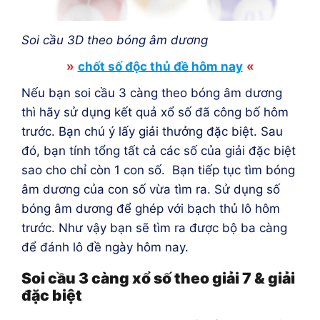
Soi cầu 3D theo bóng âm dương
»
chốt số độc thủ đề hôm nay
«
Nếu bạn soi cầu 3 càng theo bóng âm dương
thì hãy sử dụng kết quả xổ số đã công bố hôm
trước. Bạn chú ý lấy giải thưởng đặc biệt. Sau
đó, bạn tính tổng tất cả các số của giải đặc biệt
sao cho chỉ còn 1 con số. Bạn tiếp tục tìm bóng
âm dương của con số vừa tìm ra. Sử dụng số
bóng âm dương để ghép với bạch thủ lô hôm
trước. Như vậy bạn sẽ tìm ra được bộ ba càng
để đánh lô đề ngày hôm nay.
Soi cầu 3 càng xổ số theo giải 7 & giải
đặc biệt