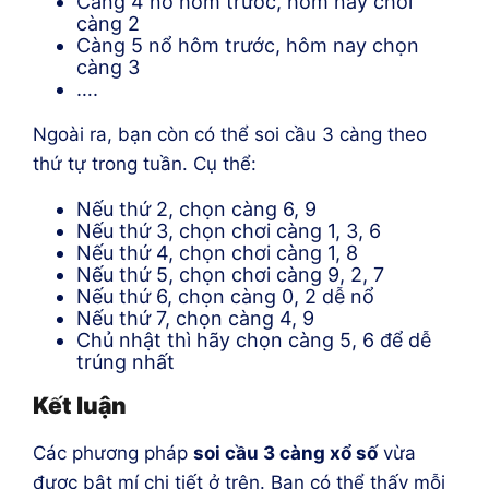
Càng 4 nổ hôm trước, hôm nay chơi
càng 2
Càng 5 nổ hôm trước, hôm nay chọn
càng 3
….
Ngoài ra, bạn còn có thể soi cầu 3 càng theo
thứ tự trong tuần. Cụ thể:
Nếu thứ 2, chọn càng 6, 9
Nếu thứ 3, chọn chơi càng 1, 3, 6
Nếu thứ 4, chọn chơi càng 1, 8
Nếu thứ 5, chọn chơi càng 9, 2, 7
Nếu thứ 6, chọn càng 0, 2 dễ nổ
Nếu thứ 7, chọn càng 4, 9
Chủ nhật thì hãy chọn càng 5, 6 để dễ
trúng nhất
Kết luận
Các phương pháp
soi cầu 3 càng xổ số
vừa
được bật mí chi tiết ở trên. Bạn có thể thấy mỗi