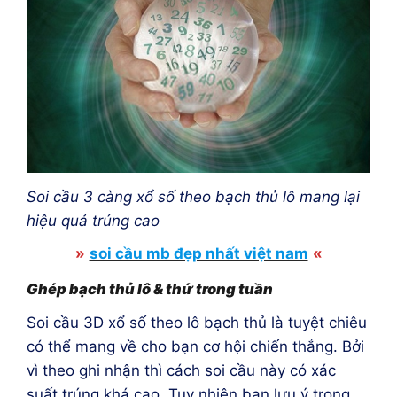
Soi cầu 3 càng xổ số theo bạch thủ lô mang lại
hiệu quả trúng cao
»
soi cầu mb đẹp nhất việt nam
«
Ghép bạch thủ lô & thứ trong tuần
Soi cầu 3D xổ số theo lô bạch thủ là tuyệt chiêu
có thể mang về cho bạn cơ hội chiến thắng. Bởi
vì theo ghi nhận thì cách soi cầu này có xác
suất trúng khá cao. Tuy nhiên bạn lưu ý trong