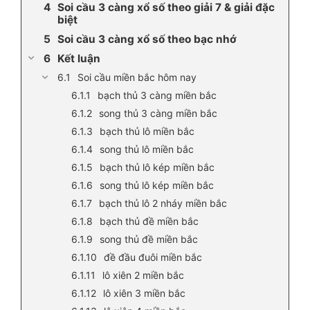
Soi cầu 3 càng xổ số theo giải 7 & giải đặc
biệt
Soi cầu 3 càng xổ số theo bạc nhớ
Kết luận
Soi cầu miền bắc hôm nay
bạch thủ 3 càng miền bắc
song thủ 3 càng miền bắc
bạch thủ lô miền bắc
song thủ lô miền bắc
bạch thủ lô kép miền bắc
song thủ lô kép miền bắc
bạch thủ lô 2 nháy miền bắc
bạch thủ đề miền bắc
song thủ đề miền bắc
đề đầu đuôi miền bắc
lô xiên 2 miền bắc
lô xiên 3 miền bắc