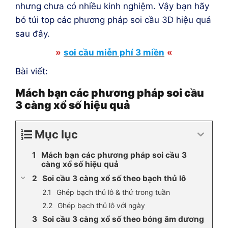
nhưng chưa có nhiều kinh nghiệm. Vậy bạn hãy
bỏ túi top các phương pháp soi cầu 3D hiệu quả
sau đây.
»
soi cầu miễn phí 3 miền
«
Bài viết:
Mách bạn các phương pháp soi cầu
3 càng xổ số hiệu quả
Mục lục
Mách bạn các phương pháp soi cầu 3
càng xổ số hiệu quả
Soi cầu 3 càng xổ số theo bạch thủ lô
Ghép bạch thủ lô & thứ trong tuần
Ghép bạch thủ lô với ngày
Soi cầu 3 càng xổ số theo bóng âm dương