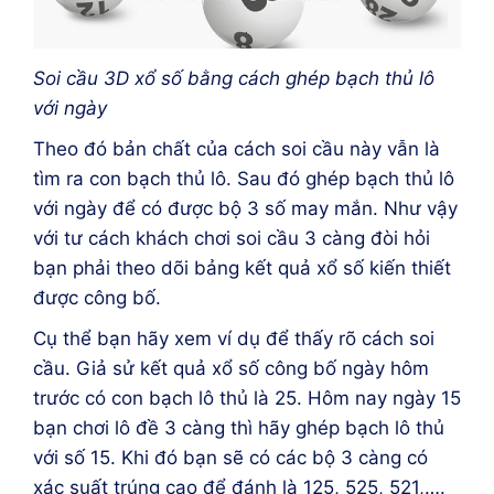
Soi cầu 3D xổ số bằng cách ghép bạch thủ lô
với ngày
Theo đó bản chất của cách soi cầu này vẫn là
tìm ra con bạch thủ lô. Sau đó ghép bạch thủ lô
với ngày để có được bộ 3 số may mắn. Như vậy
với tư cách khách chơi soi cầu 3 càng đòi hỏi
bạn phải theo dõi bảng kết quả xổ số kiến thiết
được công bố.
Cụ thể bạn hãy xem ví dụ để thấy rõ cách soi
cầu. Giả sử kết quả xổ số công bố ngày hôm
trước có con bạch lô thủ là 25. Hôm nay ngày 15
bạn chơi lô đề 3 càng thì hãy ghép bạch lô thủ
với số 15. Khi đó bạn sẽ có các bộ 3 càng có
xác suất trúng cao để đánh là 125, 525, 521,….