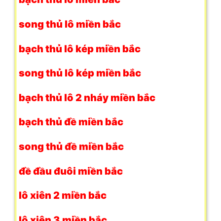
song thủ lô miền bắc
bạch thủ lô kép miền bắc
song thủ lô kép miền bắc
bạch thủ lô 2 nháy miền bắc
bạch thủ đề miền bắc
song thủ đề miền bắc
đề đầu đuôi miền bắc
lô xiên 2 miền bắc
lô xiên 3 miền bắc