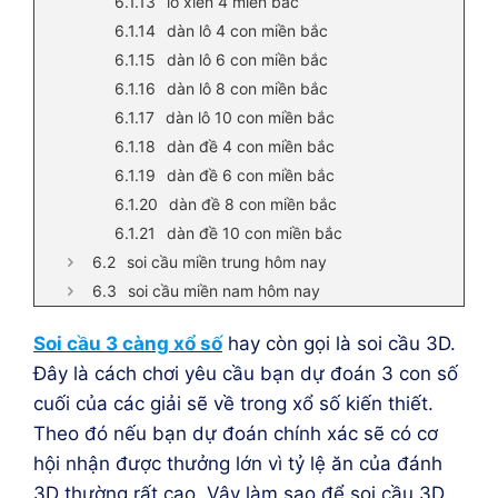
lô xiên 4 miền bắc
dàn lô 4 con miền bắc
dàn lô 6 con miền bắc
dàn lô 8 con miền bắc
dàn lô 10 con miền bắc
dàn đề 4 con miền bắc
dàn đề 6 con miền bắc
dàn đề 8 con miền bắc
dàn đề 10 con miền bắc
soi cầu miền trung hôm nay
soi cầu miền nam hôm nay
Soi cầu 3 càng xổ số
hay còn gọi là soi cầu 3D.
Đây là cách chơi yêu cầu bạn dự đoán 3 con số
cuối của các giải sẽ về trong xổ số kiến thiết.
Theo đó nếu bạn dự đoán chính xác sẽ có cơ
hội nhận được thưởng lớn vì tỷ lệ ăn của đánh
3D thường rất cao. Vậy làm sao để soi cầu 3D