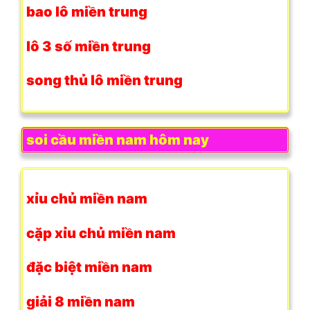
bao lô miền trung
lô 3 số miền trung
song thủ lô miền trung
soi cầu miền nam hôm nay
xỉu chủ miền nam
cặp xỉu chủ miền nam
đặc biệt miền nam
giải 8 miền nam