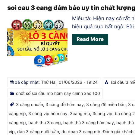
3
soi cau 3 cang đảm bảo uy tín chất lượn
càng
Miêu tả: Hiện nay có rất
xổ
hiệu quả cực bất ngờ. Bài 
số
Read More
tự
tin
trúng
lớn
tối
đã câp nhật:
Thứ Hai, 01/06/2026 - 19:24
soi cầu 3 m
nay
chốt số soi cầu mb hôm nay chính xác 100
3 càng chuẩn
,
3 càng đề hôm nay
,
3 càng đề miền bắc
,
3 
cang vip
,
3 càng vip hôm nay
,
3cang mb
,
3cang vip
,
ba càng 2
càng vip
,
bach thu 3 cang
,
bạch thủ 3 càng hôm nay
,
bạch thủ
vip
,
dàn 3 càng nuôi tuần
,
du doan 3 cang mb
,
Đánh giá khách