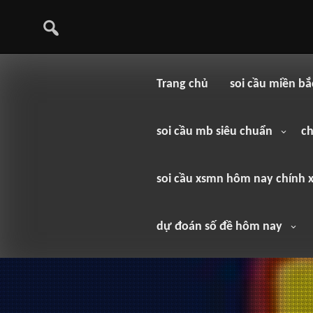
Skip
to
content
Trang chủ
soi cầu miền bắ
soi cầu mb siêu chuẩn
ch
soi cầu xsmn hôm nay chính 
dự đoán số đề hôm nay