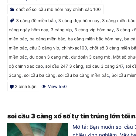
chốt số soi cầu mb hôm nay chính xác 100
3 càng đề miền bắc
,
3 càng đẹp hôm nay
,
3 càng miền bắc
càng ngày hôm nay
,
3 càng vip
,
3 càng víp hôm nay
,
3 càng xổ
miền bắc
,
ba càng miền bắc
,
ba càng miền bắc hôm nay
,
ba cà
miền bắc
,
cầu 3 càng vip
,
chinhxac100
,
chốt số 3 càng miền b
miền bắc
,
du doan 3 cang mb
,
dự đoán 3 cang mb
,
Một số phư
độ chính xác cao
,
soi cầu 247 3 càng
,
soi cầu 3 càng 247
,
soi c
3cang
,
soi cầu ba càng
,
soi cầu ba càng miền bắc
,
Soi cầu miề
ở
2 bình luận
View 550
chốt
số
3
soi cầu 3 càng xổ số tự tin trúng lớn tối 
càng
Mô tả: Bạn muốn soi cầu
miền
nhiều kinh nghiệm. Vậy b