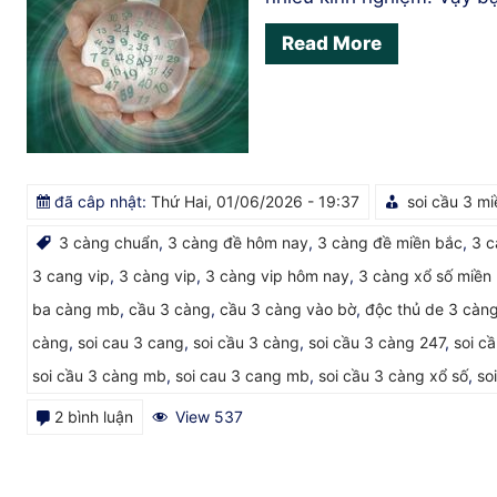
bắc
Read More
trúng
lớn
liên
tiếp
đã câp nhật:
Thứ Hai, 01/06/2026 - 19:37
soi cầu 3 m
3 càng chuẩn
,
3 càng đề hôm nay
,
3 càng đề miền bắc
,
3 
3 cang vip
,
3 càng vip
,
3 càng vip hôm nay
,
3 càng xổ số miền
ba càng mb
,
cầu 3 càng
,
cầu 3 càng vào bờ
,
độc thủ de 3 càn
càng
,
soi cau 3 cang
,
soi cầu 3 càng
,
soi cầu 3 càng 247
,
soi c
soi cầu 3 càng mb
,
soi cau 3 cang mb
,
soi cầu 3 càng xổ số
,
so
ở
2 bình luận
View 537
soi
cầu