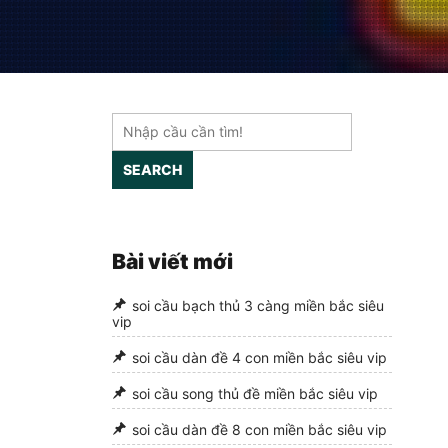
SEARCH
Bài viết mới
soi cầu bạch thủ 3 càng miền bắc siêu
vip
soi cầu dàn đề 4 con miền bắc siêu vip
soi cầu song thủ đề miền bắc siêu vip
soi cầu dàn đề 8 con miền bắc siêu vip