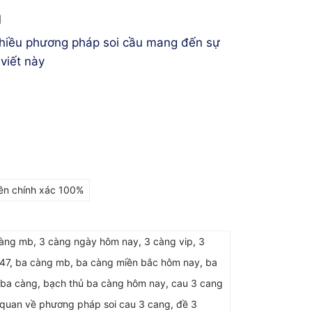
g
 nhiều phương pháp soi cầu mang đến sự
viết này
iền chính xác 100%
càng mb
,
3 càng ngày hôm nay
,
3 càng vip
,
3
47
,
ba càng mb
,
ba càng miền bắc hôm nay
,
ba
 ba càng
,
bạch thủ ba càng hôm nay
,
cau 3 cang
 quan về phương pháp soi cau 3 cang
,
đề 3