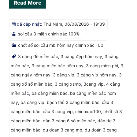
Read More
đã câp nhật:
Thứ Năm, 06/08/2026 - 19:39
soi cầu 3 miền chính xác 100%
chốt số soi cầu mb hôm nay chính xác 100
3 càng đề miền bắc
,
3 càng đẹp hôm nay
,
3 càng
miền bắc
,
3 càng miền bắc hôm nay
,
3 cang mien phi
,
3
càng ngày hôm nay
,
3 càng vip
,
3 càng víp hôm nay
,
3
càng xổ số miền bắc
,
3 càng xsmb
,
3cang vip
,
4 càng
miền bắc
,
ba càng miền bắc
,
ba càng miền bắc hôm
nay
,
ba càng vip
,
bạch thủ 3 càng miền bắc
,
cầu 3
càng miền bắc
,
cầu 3 càng vip
,
chinhxac100
,
chốt số 3
càng miền bắc
,
dàn 3 càng 6 số miền bắc
,
dàn de 3
càng miền bắc
,
du doan 3 cang mb
,
dự đoán 3 cang