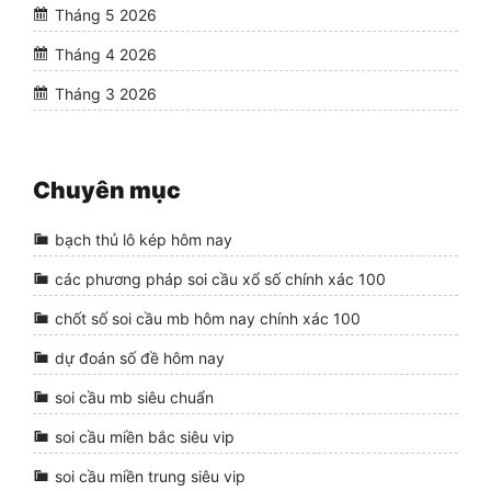
Tháng 5 2026
Tháng 4 2026
Tháng 3 2026
Chuyên mục
bạch thủ lô kép hôm nay
các phương pháp soi cầu xổ số chính xác 100
chốt số soi cầu mb hôm nay chính xác 100
dự đoán số đề hôm nay
soi cầu mb siêu chuẩn
soi cầu miền bắc siêu vip
soi cầu miền trung siêu vip