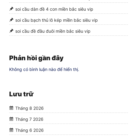
tiếp
soi cầu dàn đề 4 con miền bắc siêu vip
soi cầu bạch thủ lô kép miền bắc siêu vip
soi cầu đề đầu đuôi miền bắc siêu vip
Phản hồi gần đây
Không có bình luận nào để hiển thị.
Lưu trữ
Tháng 8 2026
Tháng 7 2026
Tháng 6 2026