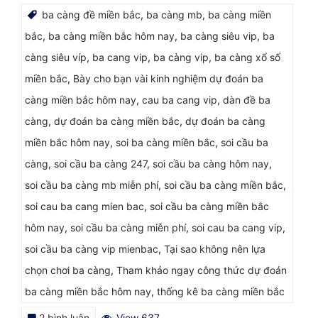
ba càng đề miền bắc
,
ba càng mb
,
ba càng miền
bắc
,
ba càng miền bắc hôm nay
,
ba càng siêu vip
,
ba
càng siêu víp
,
ba cang vip
,
ba càng vip
,
ba càng xổ số
miền bắc
,
Bày cho bạn vài kinh nghiệm dự đoán ba
càng miền bắc hôm nay
,
cau ba cang vip
,
dàn đề ba
càng
,
dự đoán ba càng miền bắc
,
dự đoán ba càng
miền bắc hôm nay
,
soi ba càng miền bắc
,
soi cầu ba
càng
,
soi cầu ba càng 247
,
soi cầu ba càng hôm nay
,
soi cầu ba càng mb miễn phí
,
soi cầu ba càng miền bắc
,
soi cau ba cang mien bac
,
soi cầu ba càng miền bắc
hôm nay
,
soi cầu ba càng miễn phí
,
soi cau ba cang vip
,
soi cầu ba càng vip mienbac
,
Tại sao không nên lựa
chọn chơi ba càng
,
Tham khảo ngay công thức dự đoán
ba càng miền bắc hôm nay
,
thống kê ba càng miền bắc
ở
2 bình luận
View 637