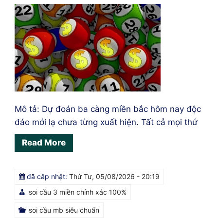
Mô tả: Dự đoán ba càng miền bắc hôm nay độc
đáo mới lạ chưa từng xuất hiện. Tất cả mọi thứ
Read More
đã câp nhật:
Thứ Tư, 05/08/2026 - 20:19
soi cầu 3 miền chính xác 100%
soi cầu mb siêu chuẩn