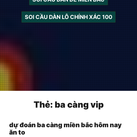
SOI CẦU DÀN LÔ CHÍNH XÁC 100
Thẻ:
ba càng vip
dự đoán ba càng miền bắc hôm nay
ăn to