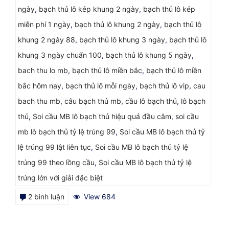
ngày
,
bạch thủ lô kép khung 2 ngày
,
bạch thủ lô kép
miễn phí 1 ngày
,
bạch thủ lô khung 2 ngày
,
bạch thủ lô
khung 2 ngày 88
,
bạch thủ lô khung 3 ngày
,
bạch thủ lô
khung 3 ngày chuẩn 100
,
bạch thủ lô khung 5 ngày
,
bach thu lo mb
,
bạch thủ lô miền bắc
,
bạch thủ lô miền
bắc hôm nay
,
bạch thủ lô mỗi ngày
,
bạch thủ lô vip
,
cau
bach thu mb
,
câu bạch thủ mb
,
cầu lô bạch thủ
,
lô bạch
thủ
,
Soi cầu MB lô bạch thủ hiệu quả đầu câm
,
soi cầu
mb lô bạch thủ tỷ lệ trúng 99
,
Soi cầu MB lô bạch thủ tỷ
lệ trúng 99 lật liên tục
,
Soi cầu MB lô bạch thủ tỷ lệ
trúng 99 theo lồng cầu
,
Soi cầu MB lô bạch thủ tỷ lệ
trúng lớn với giải đặc biệt
ở
2 bình luận
View 684
soi
cầu