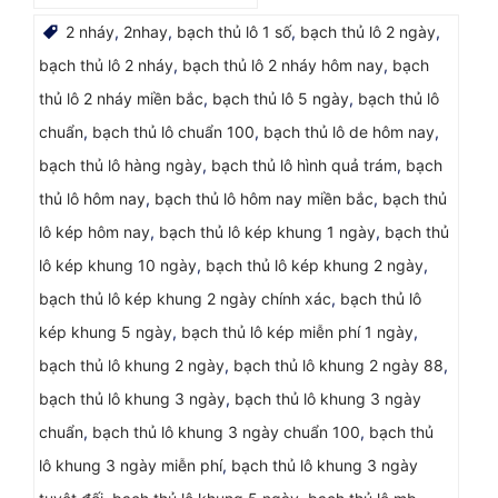
2 nháy
,
2nhay
,
bạch thủ lô 1 số
,
bạch thủ lô 2 ngày
,
bạch thủ lô 2 nháy
,
bạch thủ lô 2 nháy hôm nay
,
bạch
thủ lô 2 nháy miền bắc
,
bạch thủ lô 5 ngày
,
bạch thủ lô
chuẩn
,
bạch thủ lô chuẩn 100
,
bạch thủ lô de hôm nay
,
bạch thủ lô hàng ngày
,
bạch thủ lô hình quả trám
,
bạch
thủ lô hôm nay
,
bạch thủ lô hôm nay miền bắc
,
bạch thủ
lô kép hôm nay
,
bạch thủ lô kép khung 1 ngày
,
bạch thủ
lô kép khung 10 ngày
,
bạch thủ lô kép khung 2 ngày
,
bạch thủ lô kép khung 2 ngày chính xác
,
bạch thủ lô
kép khung 5 ngày
,
bạch thủ lô kép miễn phí 1 ngày
,
bạch thủ lô khung 2 ngày
,
bạch thủ lô khung 2 ngày 88
,
bạch thủ lô khung 3 ngày
,
bạch thủ lô khung 3 ngày
chuẩn
,
bạch thủ lô khung 3 ngày chuẩn 100
,
bạch thủ
lô khung 3 ngày miễn phí
,
bạch thủ lô khung 3 ngày