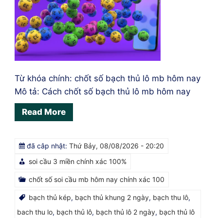
bắc
siêu
vip
Từ khóa chính: chốt số bạch thủ lô mb hôm nay
Mô tả: Cách chốt số bạch thủ lô mb hôm nay
Read More
đã câp nhật:
Thứ Bảy, 08/08/2026 - 20:20
soi cầu 3 miền chính xác 100%
chốt số soi cầu mb hôm nay chính xác 100
bạch thủ kép
,
bạch thủ khung 2 ngày
,
bạch thu lô
,
bach thu lo
,
bạch thủ lô
,
bạch thủ lô 2 ngày
,
bạch thủ lô