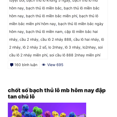
tuyệt đối
,
bạch thủ lô khung 5 ngày
,
bạch thủ lô mb
hôm nay
,
bạch thủ lô miền bắc
,
bạch thủ lô miền bắc
hôm nay
,
bạch thủ lô miền bắc miễn phí
,
bạch thủ lô
miền bắc miễn phí hôm nay
,
bạch thủ lô miền bắc ngày
hôm nay
,
bạch thủ lô miền nam
,
cặp lô miền bắc hai
nháy
,
cầu 2 nháy
,
cầu lô 2 nháy 888
,
cầu lô hai nháy
,
lô
2 nháy
,
lô 2 nháy 2 số
,
lo 2nhay
,
lô 3 nháy
,
lo2nhay
,
soi
cầu lô 2 nháy miễn phí
,
soi cầu lô 888 2nhay miễn phí
ở
160 bình luận
View 695
soi
cầu
song
chốt số bạch thủ lô mb hôm nay đập
tan chủ lô
thủ
lô
miền