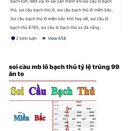
bạch kim
,
Một vài lỗi sai cần tránh khi soi cầu lô bạch
thủ
,
soi cầu bạch thủ lô
,
soi cầu bạch thủ lô miền bắc
,
Soi cầu bạch thủ lô miền bắc khó hay dễ
,
soi cầu lô
bạch thủ 8785
,
soi cầu lô bạch thủ xs đà nẵng
ở
2 bình luận
View 658
soi
cầu
bạch
soi cầu mb lô bạch thủ tỷ lệ trúng 99
ăn to
thủ
lô
miền
bắc
ăn
thông
liên