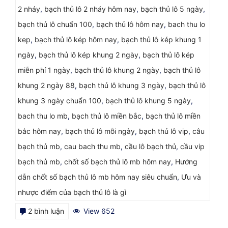
2 nháy
,
bạch thủ lô 2 nháy hôm nay
,
bạch thủ lô 5 ngày
,
bạch thủ lô chuẩn 100
,
bạch thủ lô hôm nay
,
bach thu lo
kep
,
bạch thủ lô kép hôm nay
,
bạch thủ lô kép khung 1
ngày
,
bạch thủ lô kép khung 2 ngày
,
bạch thủ lô kép
miễn phí 1 ngày
,
bạch thủ lô khung 2 ngày
,
bạch thủ lô
khung 2 ngày 88
,
bạch thủ lô khung 3 ngày
,
bạch thủ lô
khung 3 ngày chuẩn 100
,
bạch thủ lô khung 5 ngày
,
bach thu lo mb
,
bạch thủ lô miền bắc
,
bạch thủ lô miền
bắc hôm nay
,
bạch thủ lô mỗi ngày
,
bạch thủ lô vip
,
câu
bạch thủ mb
,
cau bach thu mb
,
cầu lô bạch thủ
,
cầu vip
bạch thủ mb
,
chốt số bạch thủ lô mb hôm nay
,
Hướng
dẫn chốt số bạch thủ lô mb hôm nay siêu chuẩn
,
Ưu và
nhược điểm của bạch thủ lô là gì
ở
2 bình luận
View 652
chốt