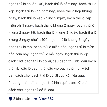
bạch thủ lô chuẩn 100
,
bạch thủ lô hôm nay
,
bach thu lo
kep
,
bạch thủ lô kép hôm nay
,
bạch thủ lô kép khung 1
ngày
,
bạch thủ lô kép khung 2 ngày
,
bạch thủ lô kép
miễn phí 1 ngày
,
bạch thủ lô khung 2 ngày
,
bạch thủ lô
khung 2 ngày 88
,
bạch thủ lô khung 3 ngày
,
bạch thủ lô
khung 3 ngày chuẩn 100
,
bạch thủ lô khung 5 ngày
,
bach thu lo mb
,
bạch thủ lô miền bắc
,
bạch thủ lô miền
bắc hôm nay
,
bạch thủ lô mỗi ngày
,
bạch thủ lô vip
,
cách chơi bạch thủ lô có lãi
,
cau bach thu mb
,
câu bạch
thủ mb
,
cầu lô bạch thủ
,
cầu vip bạch thủ mb
,
Mách
bạn cách chơi bạch thủ lô có lãi cực kỳ hiệu quả
,
Phương pháp đánh bạch thủ hình quả trám
,
Xác định
cách chơi bạch thủ có lãi cao
ở
2 bình luận
View 682
cách