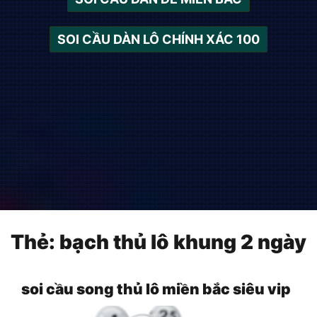
SOI CẦU DÀN LÔ CHÍNH XÁC 100
Thẻ:
bạch thủ lô khung 2 ngày
soi cầu song thủ lô miền bắc siêu vip