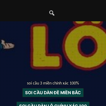
Skip
to
content
soi cầu 3 miền chính xác 100%
SOI CẦU DÀN ĐỀ MIỀN BẮC