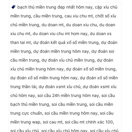
bạch thủ miền trung đẹp nhất hôm nay
,
cặp xỉu chủ
miền trung
,
cầu miền trung
,
cau xiu chu mt
,
chốt số xỉu
chủ miền trung
,
du doan mt
,
du doan xiu chu
,
du doan
xiu chu mt
,
du doan xiu chu mt hom nay
,
du doan xs
than tai mt
,
dự đoán kết quả xổ số miền trung
,
dự đoán
miền trung
,
dự đoán miền trung hôm nay
,
dự đoán soi
cầu miền trung
,
dự đoán xỉu chủ miền trung
,
dự đoán
xỉu chủ miền trung hôm nay
,
dự đoán xổ số miền trung
,
dự đoán xổ số miền trung hôm nay
,
dự đoán xổ số miền
trung thần tài
,
dự đoán xsmt xỉu chủ
,
dự đoán xsmt xỉu
chủ hôm nay
,
soi cầu 24h miền trung hôm nay
,
soi cầu
bạch thủ miền trung
,
soi cầu miền trung
,
soi cầu miền
trung cực chuẩn
,
soi cầu miền trung hôm nay
,
soi cầu
miền trung wap
,
soi cau mt
,
soi cầu mt chính xác 100
,
soi cầu xỉu chủ
,
soi cầu xỉu chủ hôm nay
,
soi cầu xỉu chủ