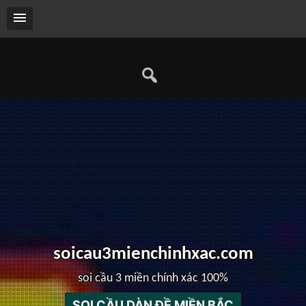
Skip
to
content
soicau3mienchinhxac.com
soi cầu 3 miền chính xác 100%
SOI CẦU DÀN ĐỀ MIỀN BẮC