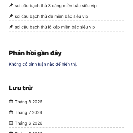
soi cầu bạch thủ 3 càng miền bắc siêu vip
soi cầu bạch thủ đề miền bắc siêu vip
soi cầu bạch thủ lô kép miền bắc siêu vip
Phản hồi gần đây
Không có bình luận nào để hiển thị.
Lưu trữ
Tháng 8 2026
Tháng 7 2026
Tháng 6 2026