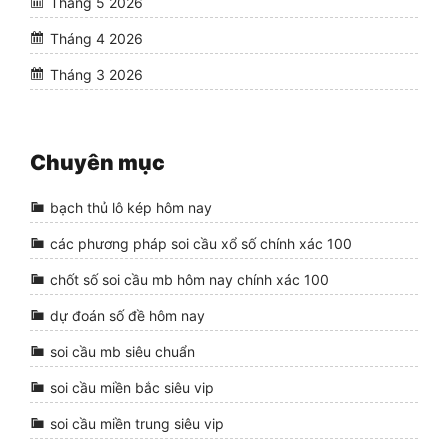
Tháng 5 2026
Tháng 4 2026
Tháng 3 2026
Chuyên mục
bạch thủ lô kép hôm nay
các phương pháp soi cầu xổ số chính xác 100
chốt số soi cầu mb hôm nay chính xác 100
dự đoán số đề hôm nay
soi cầu mb siêu chuẩn
soi cầu miền bắc siêu vip
soi cầu miền trung siêu vip