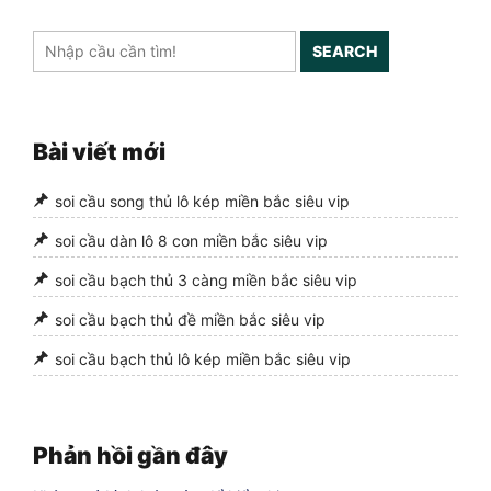
cầu
song
SEARCH
thủ
đề
miền
Bài viết mới
bắc
siêu
soi cầu song thủ lô kép miền bắc siêu vip
vip
soi cầu dàn lô 8 con miền bắc siêu vip
soi cầu bạch thủ 3 càng miền bắc siêu vip
soi cầu bạch thủ đề miền bắc siêu vip
soi cầu bạch thủ lô kép miền bắc siêu vip
Phản hồi gần đây