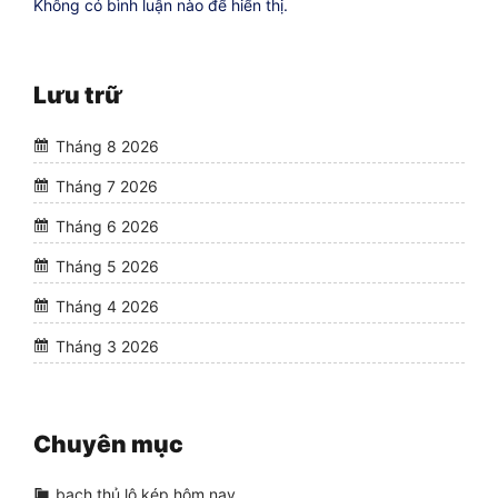
Không có bình luận nào để hiển thị.
Lưu trữ
Tháng 8 2026
Tháng 7 2026
Tháng 6 2026
Tháng 5 2026
Tháng 4 2026
Tháng 3 2026
Chuyên mục
bạch thủ lô kép hôm nay