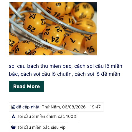
soi cau bach thu mien bac, cách soi cầu lô miền
bắc, cách soi cầu lô chuẩn, cách soi lô đề miền
Read More
đã câp nhật:
Thứ Năm, 06/08/2026 - 19:47
soi cầu 3 miền chính xác 100%
soi cầu miền bắc siêu vip