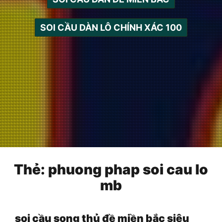
SOI CẦU DÀN LÔ CHÍNH XÁC 100
Thẻ:
phuong phap soi cau lo
mb
soi cầu song thủ đề miền bắc siêu