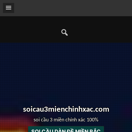
Skip
to
content
soicau3mienchinhxac.com
soi cầu 3 miền chính xác 100%
SOI CẦU DÀN ĐỀ MIỀN BẮC