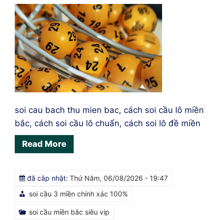
soi cau bach thu mien bac, cách soi cầu lô miền
bắc, cách soi cầu lô chuẩn, cách soi lô đề miền
Read More
đã câp nhật:
Thứ Năm, 06/08/2026 - 19:47
soi cầu 3 miền chính xác 100%
soi cầu miền bắc siêu vip