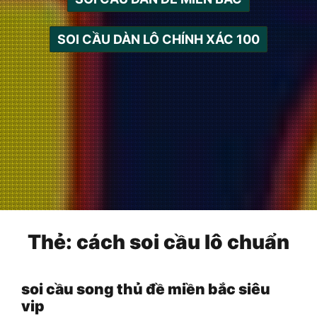
SOI CẦU DÀN LÔ CHÍNH XÁC 100
Thẻ:
cách soi cầu lô chuẩn
soi cầu song thủ đề miền bắc siêu
vip