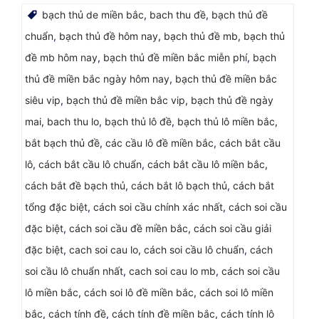
bạch thủ de miền bắc
,
bach thu đề
,
bạch thủ đề
chuẩn
,
bạch thủ đề hôm nay
,
bạch thủ đề mb
,
bạch thủ
đề mb hôm nay
,
bạch thủ đề miền bắc miễn phí
,
bạch
thủ đề miền bắc ngày hôm nay
,
bạch thủ đề miền bắc
siêu vip
,
bạch thủ đề miền bắc vip
,
bạch thủ đề ngày
mai
,
bach thu lo
,
bạch thủ lô đề
,
bạch thủ lô miền bắc
,
bắt bạch thủ đề
,
các cầu lô đề miền bắc
,
cách bắt cầu
lô
,
cách bắt cầu lô chuẩn
,
cách bắt cầu lô miền bắc
,
cách bắt đề bạch thủ
,
cách bắt lô bạch thủ
,
cách bắt
tổng đặc biệt
,
cách soi cầu chính xác nhất
,
cách soi cầu
đặc biệt
,
cách soi cầu đề miền bắc
,
cách soi cầu giải
đặc biệt
,
cach soi cau lo
,
cách soi cầu lô chuẩn
,
cách
soi cầu lô chuẩn nhất
,
cach soi cau lo mb
,
cách soi cầu
lô miền bắc
,
cách soi lô đề miền bắc
,
cách soi lô miền
bắc
,
cách tính đề
,
cách tính đề miền bắc
,
cách tính lô