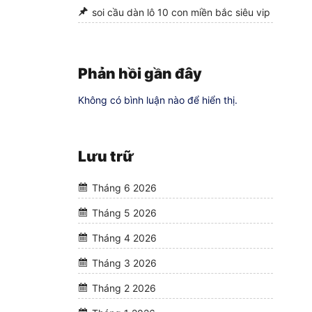
soi cầu dàn lô 10 con miền bắc siêu vip
Phản hồi gần đây
Không có bình luận nào để hiển thị.
Lưu trữ
Tháng 6 2026
Tháng 5 2026
Tháng 4 2026
Tháng 3 2026
Tháng 2 2026