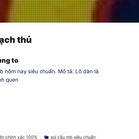
ạch thủ
úng to
mb hôm nay siêu chuẩn. Mô tả: Lô dàn là
nh quen
iền chính xác 100%
soi cầu mb siêu chuẩn