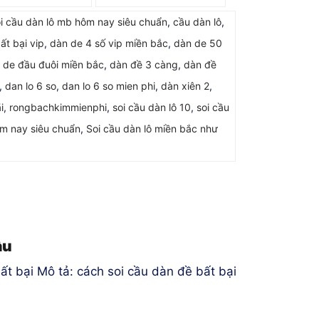
i cầu dàn lô mb hôm nay siêu chuẩn
,
cầu dàn lô
,
ất bại vip
,
dàn de 4 số vip miền bắc
,
dàn de 50
 de đầu đuôi miền bắc
,
dàn đề 3 càng
,
dàn đề
,
dan lo 6 so
,
dan lo 6 so mien phi
,
dàn xiên 2
,
i
,
rongbachkimmienphi
,
soi cầu dàn lô 10
,
soi cầu
ôm nay siêu chuẩn
,
Soi cầu dàn lô miền bắc như
ầu
ất bại Mô tả: cách soi cầu dàn đề bất bại