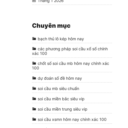
Tháng 1 2026
Chuyên mục
bạch thủ lô kép hôm nay
các phương pháp soi cầu xổ số chính
xác 100
chốt số soi cầu mb hôm nay chính xác
100
dự đoán số đề hôm nay
soi cầu mb siêu chuẩn
soi cầu miền bắc siêu vip
soi cầu miền trung siêu vip
soi cầu xsmn hôm nay chính xác 100