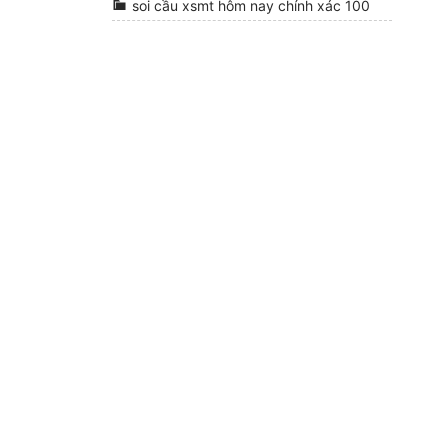
soi cầu xsmt hôm nay chính xác 100