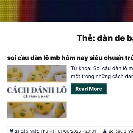
Thẻ:
dàn de b
soi cầu dàn lô mb hôm nay siêu chuẩn tr
Từ khoá: Soi cầu dàn lô 
một trong những cách đá
Read More
đã câp nhật:
Thứ Hai, 01/06/2026 - 20:01
soi cầu 3 m