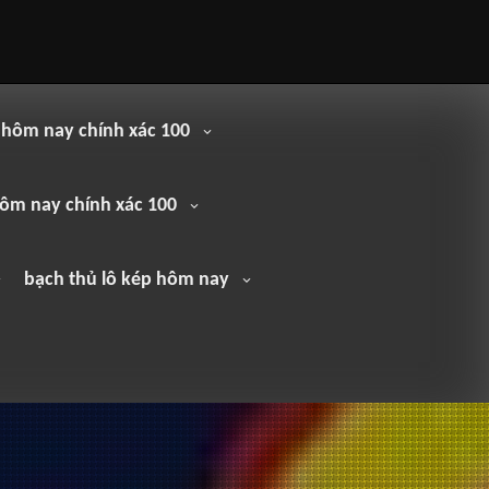
 hôm nay chính xác 100
hôm nay chính xác 100
bạch thủ lô kép hôm nay