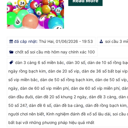
Read More
nay
siêu
chuẩn
trúng
to
đã câp nhật:
Thứ Hai, 01/06/2026 - 19:53
soi cầu 3 m
chốt số soi cầu mb hôm nay chính xác 100
dàn 3 càng 6 số miền bắc
,
dàn 30 số
,
dàn de 10 số rồng bạ
ngày rồng bạch kim
,
dàn de 20 số vip
,
dàn de 36 số bất bại vip
số vip miền bắc
,
dàn de 50 số rồng bạch kim
,
dàn de 50 số víp
ngày
,
dàn de 60 số vip miễn phí
,
dàn de 60 số víp miễn phí
,
dàn
dàn đầu đuôi
,
dàn đề 20 số khung 2 ngày
,
dàn đề 3 càng
,
dàn 
50 số 247
,
dàn đề 6 số
,
dàn đề ba càng
,
dàn đề rồng bạch kim
người chơi nên biết
,
Kinh nghiệm đánh đề xổ số lâu dài
,
soi cầu
bất bại với những phương pháp hiệu quả nhất