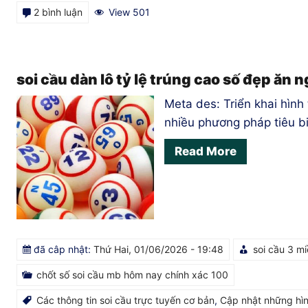
ở
2 bình luận
View 501
soi
cầu
dàn
soi cầu dàn lô tỷ lệ trúng cao số đẹp ăn 
đề
Meta des: Triển khai hình 
bất
nhiều phương pháp tiêu b
bại
Read More
chuyên
gia
phát
cầu
đã câp nhật:
Thứ Hai, 01/06/2026 - 19:48
soi cầu 3 m
chốt số soi cầu mb hôm nay chính xác 100
Các thông tin soi cầu trực tuyến cơ bản
,
Cập nhật những hìn