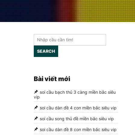
SEARCH
Bài viết mới
soi cầu bạch thủ 3 càng miền bắc siêu
vip
soi cầu dàn đề 4 con miền bắc siêu vip
soi cầu song thủ đề miền bắc siêu vip
soi cầu dàn đề 8 con miền bắc siêu vip