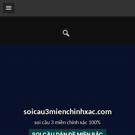
Skip
to
content
soicau3mienchinhxac.com
soi cầu 3 miền chính xác 100%
SOI CẦU DÀN ĐỀ MIỀN BẮC