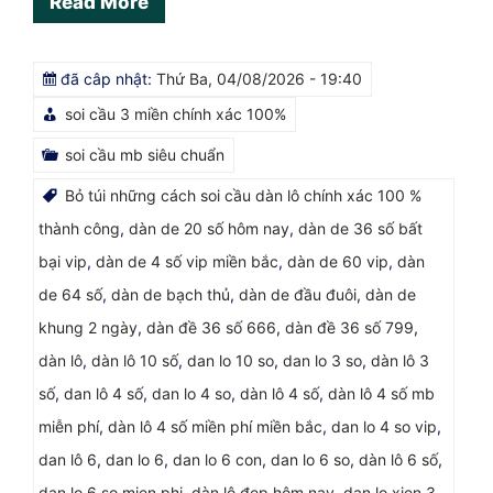
Read More
đã câp nhật:
Thứ Ba, 04/08/2026 - 19:40
soi cầu 3 miền chính xác 100%
soi cầu mb siêu chuẩn
Bỏ túi những cách soi cầu dàn lô chính xác 100 %
thành công
,
dàn de 20 số hôm nay
,
dàn de 36 số bất
bại vip
,
dàn de 4 số vip miền bắc
,
dàn de 60 vip
,
dàn
de 64 số
,
dàn de bạch thủ
,
dàn de đầu đuôi
,
dàn de
khung 2 ngày
,
dàn đề 36 số 666
,
dàn đề 36 số 799
,
dàn lô
,
dàn lô 10 số
,
dan lo 10 so
,
dan lo 3 so
,
dàn lô 3
số
,
dan lô 4 số
,
dan lo 4 so
,
dàn lô 4 số
,
dàn lô 4 số mb
miễn phí
,
dàn lô 4 số miền phí miền bắc
,
dan lo 4 so vip
,
dan lô 6
,
dan lo 6
,
dan lo 6 con
,
dan lo 6 so
,
dàn lô 6 số
,
dan lo 6 so mien phi
,
dàn lô đẹp hôm nay
,
dan lo xien 3
,