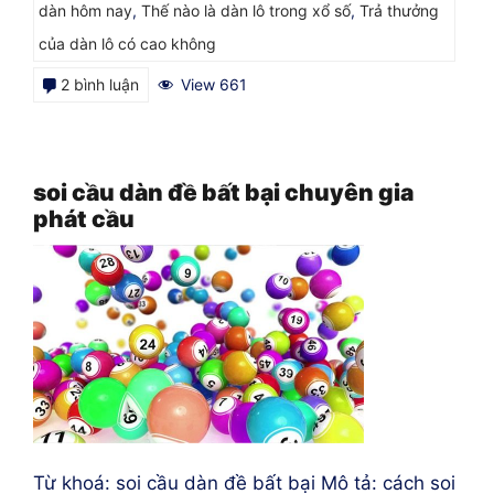
dàn hôm nay
,
Thế nào là dàn lô trong xổ số
,
Trả thưởng
của dàn lô có cao không
ở
2 bình luận
View 661
chốt
số
dàn
soi cầu dàn đề bất bại chuyên gia
phát cầu
lô
xsmb
hôm
nay
tối
nay
vào
bờ
Từ khoá: soi cầu dàn đề bất bại Mô tả: cách soi