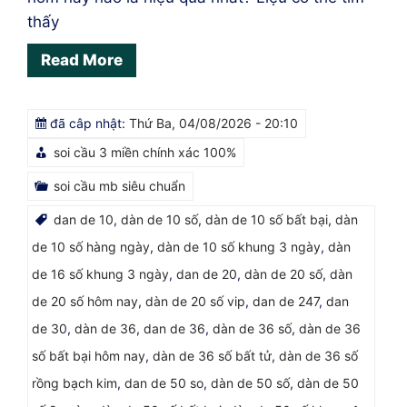
thấy
Read More
đã câp nhật:
Thứ Ba, 04/08/2026 - 20:10
soi cầu 3 miền chính xác 100%
soi cầu mb siêu chuẩn
dan de 10
,
dàn de 10 số
,
dàn de 10 số bất bại
,
dàn
de 10 số hàng ngày
,
dàn de 10 số khung 3 ngày
,
dàn
de 16 số khung 3 ngày
,
dan de 20
,
dàn de 20 số
,
dàn
de 20 số hôm nay
,
dàn de 20 số vip
,
dan de 247
,
dan
de 30
,
dàn de 36
,
dan de 36
,
dàn de 36 số
,
dàn de 36
số bất bại hôm nay
,
dàn de 36 số bất tử
,
dàn de 36 số
rồng bạch kim
,
dan de 50 so
,
dàn de 50 số
,
dàn de 50