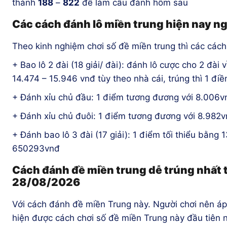
thành
188
–
822
để làm cầu đánh hôm sau
Các cách đánh lô miền trung hiện nay 
Theo kinh nghiệm chơi số đề miền trung thì các các
+ Bao lô 2 đài (18 giải/ đài): đánh lô cược cho 2 đài
14.474 – 15.946 vnđ tùy theo nhà cái, trúng thì 1 đ
+ Đánh xỉu chủ đầu: 1 điểm tương đương với 8.006v
+ Đánh xỉu chủ đuôi: 1 điểm tương đương với 8.982v
+ Đánh bao lô 3 đài (17 giải): 1 điểm tối thiểu bằng
650293vnđ
Cách đánh đề miền trung dễ trúng nhất t
28/08/2026
Với cách đánh đề miền Trung này. Người chơi nên áp 
hiện được cách chơi số đề miền Trung này đầu tiên n