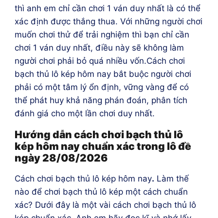
thì anh em chỉ cần chơi 1 ván duy nhất là có thể
xác định được thắng thua. Với những người chơi
muốn chơi thử để trải nghiệm thì bạn chỉ cần
chơi 1 ván duy nhất, điều này sẽ không làm
người chơi phải bỏ quá nhiều vốn.Cách chơi
bạch thủ lô kép hôm nay bắt buộc người chơi
phải có một tâm lý ổn định, vững vàng để có
thể phát huy khả năng phán đoán, phân tích
đánh giá cho một lần chơi duy nhất.
Hướng dẫn cách chơi bạch thủ lô
kép hôm nay chuẩn xác trong lô đề
ngày 28/08/2026
Cách chơi bạch thủ lô kép hôm nay
.
Làm thế
nào để chơi bạch thủ lô kép một cách chuẩn
xác? Dưới đây là một vài cách chơi bạch thủ lô