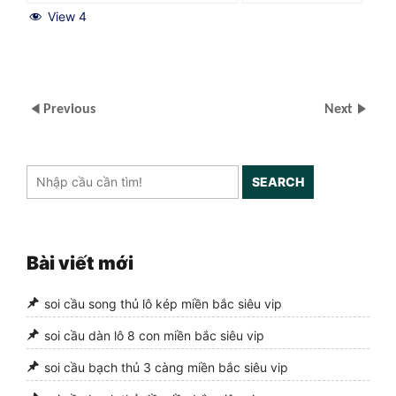
View 4
Previous
Next
SEARCH
Bài viết mới
soi cầu song thủ lô kép miền bắc siêu vip
soi cầu dàn lô 8 con miền bắc siêu vip
soi cầu bạch thủ 3 càng miền bắc siêu vip