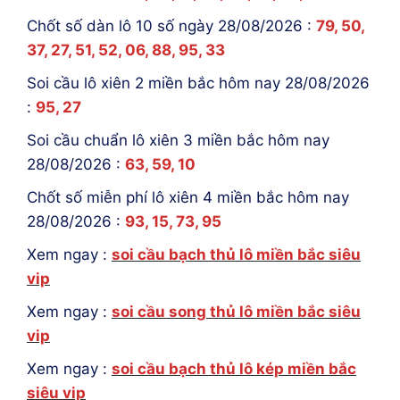
Chốt số dàn lô 10 số ngày 28/08/2026 :
79, 50,
37, 27, 51, 52, 06, 88, 95, 33
Soi cầu lô xiên 2 miền bắc hôm nay 28/08/2026
:
95, 27
Soi cầu chuẩn lô xiên 3 miền bắc hôm nay
28/08/2026 :
63, 59, 10
Chốt số miễn phí lô xiên 4 miền bắc hôm nay
28/08/2026 :
93, 15, 73, 95
Xem ngay :
soi cầu bạch thủ lô miền bắc siêu
vip
Xem ngay :
soi cầu song thủ lô miền bắc siêu
vip
Xem ngay :
soi cầu bạch thủ lô kép miền bắc
siêu vip