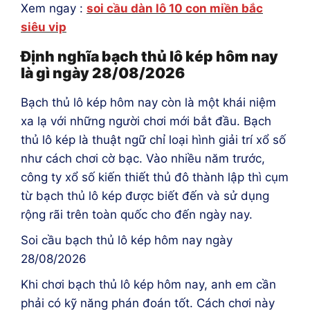
Xem ngay :
soi cầu dàn lô 10 con miền bắc
siêu vip
Định nghĩa bạch thủ lô kép hôm nay
là gì ngày 28/08/2026
Bạch thủ lô kép hôm nay còn là một khái niệm
xa lạ với những người chơi mới bắt đầu. Bạch
thủ lô kép là thuật ngữ chỉ loại hình giải trí xổ số
như cách chơi cờ bạc. Vào nhiều năm trước,
công ty xổ số kiến thiết thủ đô thành lập thì cụm
từ bạch thủ lô kép được biết đến và sử dụng
rộng rãi trên toàn quốc cho đến ngày nay.
Soi cầu bạch thủ lô kép hôm nay ngày
28/08/2026
Khi chơi bạch thủ lô kép hôm nay, anh em cần
phải có kỹ năng phán đoán tốt. Cách chơi này