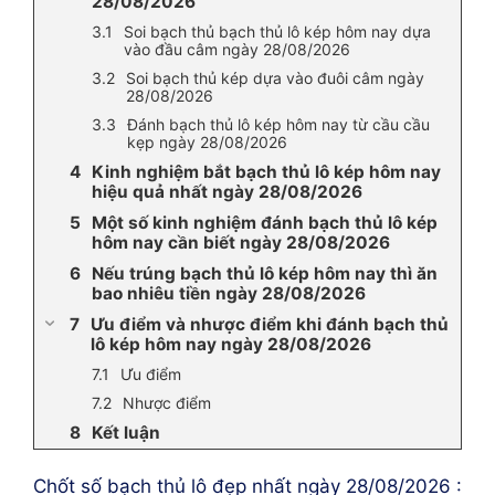
28/08/2026
Soi bạch thủ bạch thủ lô kép hôm nay dựa
vào đầu câm ngày 28/08/2026
Soi bạch thủ kép dựa vào đuôi câm ngày
28/08/2026
Đánh bạch thủ lô kép hôm nay từ cầu cầu
kẹp ngày 28/08/2026
Kinh nghiệm bắt bạch thủ lô kép hôm nay
hiệu quả nhất ngày 28/08/2026
Một số kinh nghiệm đánh bạch thủ lô kép
hôm nay cần biết ngày 28/08/2026
Nếu trúng bạch thủ lô kép hôm nay thì ăn
bao nhiêu tiền ngày 28/08/2026
Ưu điểm và nhược điểm khi đánh bạch thủ
lô kép hôm nay ngày 28/08/2026
Ưu điểm
Nhược điểm
Kết luận
Chốt số bạch thủ lô đẹp nhất ngày 28/08/2026 :