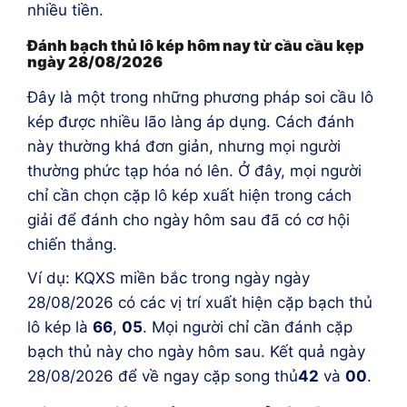
nhiều tiền.
Đánh bạch thủ lô kép hôm nay từ cầu cầu kẹp
ngày 28/08/2026
Đây là một trong những phương pháp soi cầu lô
kép được nhiều lão làng áp dụng. Cách đánh
này thường khá đơn giản, nhưng mọi người
thường phức tạp hóa nó lên. Ở đây, mọi người
chỉ cần chọn cặp lô kép xuất hiện trong cách
giải để đánh cho ngày hôm sau đã có cơ hội
chiến thắng.
Ví dụ: KQXS miền bắc trong ngày ngày
28/08/2026 có các vị trí xuất hiện cặp bạch thủ
lô kép là
66
,
05
. Mọi người chỉ cần đánh cặp
bạch thủ này cho ngày hôm sau. Kết quả ngày
28/08/2026 để về ngay cặp song thủ
42
và
00
.