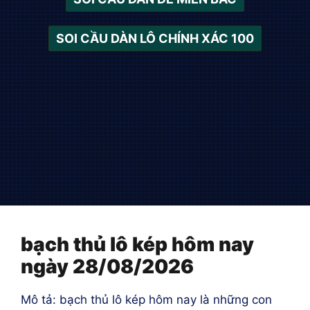
SOI CẦU DÀN LÔ CHÍNH XÁC 100
bạch thủ lô kép hôm nay
ngày 28/08/2026
Mô tả: bạch thủ lô kép hôm nay là những con