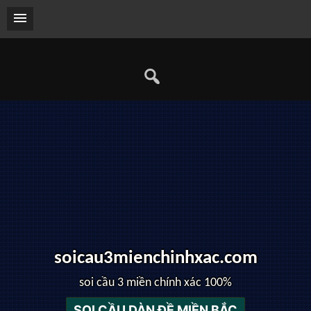
Skip
to
content
soicau3mienchinhxac.com
soi cầu 3 miền chính xác 100%
SOI CẦU DÀN ĐỀ MIỀN BẮC