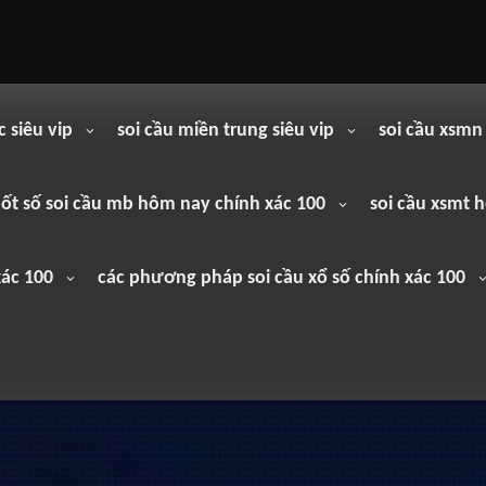
c siêu vip
soi cầu miền trung siêu vip
soi cầu xsmn
ốt số soi cầu mb hôm nay chính xác 100
soi cầu xsmt 
xác 100
các phương pháp soi cầu xổ số chính xác 100