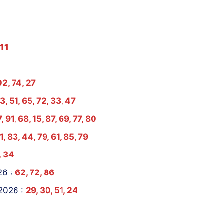
 11
02, 74, 27
3, 51, 65, 72, 33, 47
, 91, 68, 15, 87, 69, 77, 80
1, 83, 44, 79, 61, 85, 79
, 34
26 :
62, 72, 86
/2026 :
29, 30, 51, 24