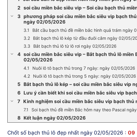
soi cầu miền bắc siêu vip – Soi cầu bạch thủ miề
phương pháp soi cầu miền bắc siêu vip bạch th
ngày 02/05/2026
Bắt cầu bạch thủ đề miền bắc hình quả trám ngày 
Bắt bạch thủ lô kép từ đầu đuôi câm ngày 02/05/2
Bắt bạch thủ lô từ lô rơi ngày 02/05/2026
soi cầu miền bắc siêu vip – Bắt bạch thủ lô miền
02/05/2026
Nuôi lô tô bạch thủ trong 7 ngày: ngày 02/05/2026
Nuôi lô tô bạch thủ trong 5 ngày: ngày 02/05/2026
Bắt bạch thủ lô kép – soi cầu miền bắc siêu vip
Lưu ý cần biết khi soi cầu miền bắc siêu vip bạ
Kinh nghiệm soi cầu miền bắc siêu vip bạch th
Soi bạch thủ đề miền Bắc hôm nay theo Pascal ngà
Kết luận ngày 02/05/2026
Chốt số bạch thủ lô đẹp nhất ngày 02/05/2026 :
09