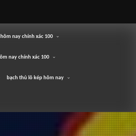
 hôm nay chính xác 100
hôm nay chính xác 100
bạch thủ lô kép hôm nay