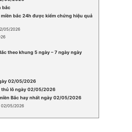
n bắc
ủ miền bắc 24h được kiểm chứng hiệu quả
02/05/2026
026
 Bắc theo khung 5 ngày – 7 ngày ngày
 ngày 02/05/2026
ch thủ lô ngày 02/05/2026
ủ miền Bắc hay nhất ngày 02/05/2026
y 02/05/2026