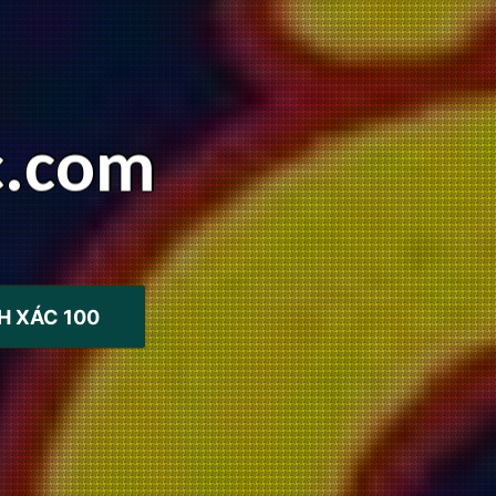
c.com
H XÁC 100