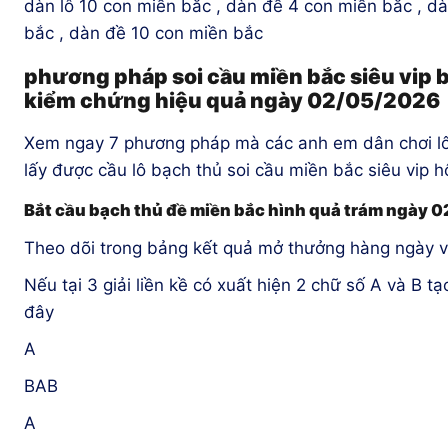
dàn lô 10 con miền bắc , dàn đề 4 con miền bắc , d
bắc , dàn đề 10 con miền bắc
phương pháp soi cầu miền bắc siêu vip 
kiểm chứng hiệu quả ngày 02/05/2026
Xem ngay 7 phương pháp mà các anh em dân chơi lô
lấy được cầu lô bạch thủ soi cầu miền bắc siêu vip 
Bắt cầu bạch thủ đề miền bắc hình quả trám ngày 
Theo dõi trong bảng kết quả mở thưởng hàng ngày và
Nếu tại 3 giải liền kề có xuất hiện 2 chữ số A và B 
đây
A
BAB
A