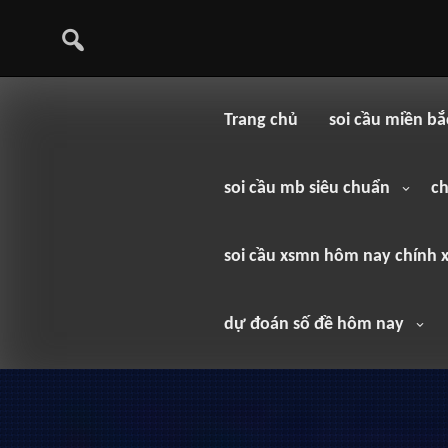
Skip
to
content
Trang chủ
soi cầu miền bắ
soi cầu mb siêu chuẩn
ch
soi cầu xsmn hôm nay chính 
dự đoán số đề hôm nay