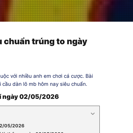
u chuẩn trúng to ngày
uộc với nhiều anh em chơi cá cược. Bài
oi cầu dàn lô mb hôm nay siêu chuẩn.
hí ngày 02/05/2026
 02/05/2026