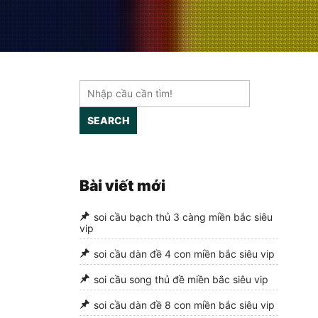
SEARCH
Bài viết mới
soi cầu bạch thủ 3 càng miền bắc siêu
vip
soi cầu dàn đề 4 con miền bắc siêu vip
soi cầu song thủ đề miền bắc siêu vip
soi cầu dàn đề 8 con miền bắc siêu vip