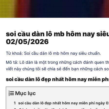
soi cầu dàn lô mb hôm nay siê
02/05/2026
Từ khoá: Soi cầu dàn lô mb hôm nay siêu chuẩn.
Mô tả: Lô dàn là một trong những cách đánh quen th
viết này chúng tôi sẽ chia sẻ đến bạn những cách s
soi cầu dàn lô đẹp nhất hôm nay miễn p
Mục lục
soi cầu dàn lô đẹp nhất hôm nay miễn phí ngày