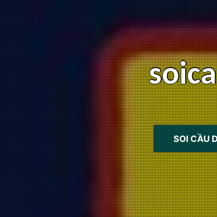
soic
SOI CẦU 