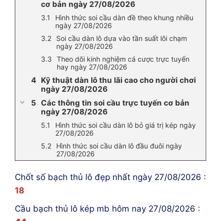
cơ bản ngày 27/08/2026
Hình thức soi cầu dàn đề theo khung nhiều
ngày 27/08/2026
Soi cầu dàn lô dựa vào tần suất lôi chạm
ngày 27/08/2026
Theo dõi kinh nghiệm cá cược trực tuyến
hay ngày 27/08/2026
Kỹ thuật dàn lô thu lãi cao cho người chơi
ngày 27/08/2026
Các thông tin soi cầu trực tuyến cơ bản
ngày 27/08/2026
Hình thức soi cầu dàn lô bỏ giá trị kép ngày
27/08/2026
Hình thức soi cầu dàn lô đầu đuôi ngày
27/08/2026
Chốt số bạch thủ lô đẹp nhất ngày 27/08/2026 :
18
Cầu bạch thủ lô kép mb hôm nay 27/08/2026 :