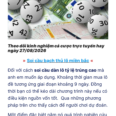
Theo dõi kinh nghiệm cá cược trực tuyến hay
ngày 27/08/2026
»
Soi cầu bạch thủ lô miền bắc
«
Đối với cách
soi cầu dàn lô tỷ lệ trúng cao
mà
anh em muốn áp dụng. Khoảng thời gian mua lô
đề tương ứng giai đoạn khoảng 9 ngày. Đồng
thời bạn có thể kéo dài chương trình này nếu có
điều kiện nguồn vốn tốt. Qua những phương
pháp trên cho thấy cách để người chơi dự đoán.
Một điểm đặc biệt nằm nó quá trình nghiên cứu