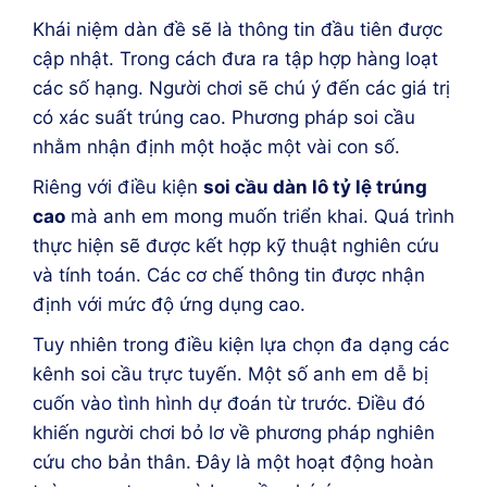
Khái niệm dàn đề sẽ là thông tin đầu tiên được
cập nhật. Trong cách đưa ra tập hợp hàng loạt
các số hạng. Người chơi sẽ chú ý đến các giá trị
có xác suất trúng cao. Phương pháp soi cầu
nhằm nhận định một hoặc một vài con số.
Riêng với điều kiện
soi cầu dàn lô tỷ lệ trúng
cao
mà anh em mong muốn triển khai. Quá trình
thực hiện sẽ được kết hợp kỹ thuật nghiên cứu
và tính toán. Các cơ chế thông tin được nhận
định với mức độ ứng dụng cao.
Tuy nhiên trong điều kiện lựa chọn đa dạng các
kênh soi cầu trực tuyến. Một số anh em dễ bị
cuốn vào tình hình dự đoán từ trước. Điều đó
khiến người chơi bỏ lơ về phương pháp nghiên
cứu cho bản thân. Đây là một hoạt động hoàn