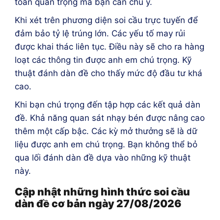
toàn quan trọng mà bạn cần chú ý.
Khi xét trên phương diện soi cầu trực tuyến để
đảm bảo tỷ lệ trúng lớn. Các yếu tố may rủi
được khai thác liên tục. Điều này sẽ cho ra hàng
loạt các thông tin được anh em chú trọng. Kỹ
thuật đánh dàn đề cho thấy mức độ đầu tư khá
cao.
Khi bạn chú trọng đến tập hợp các kết quả dàn
đề. Khả năng quan sát nhạy bén được nâng cao
thêm một cấp bậc. Các kỳ mở thưởng sẽ là dữ
liệu được anh em chú trọng. Bạn không thể bỏ
qua lối đánh dàn đề dựa vào những kỹ thuật
này.
Cập nhật những hình thức soi cầu
dàn đề cơ bản ngày 27/08/2026