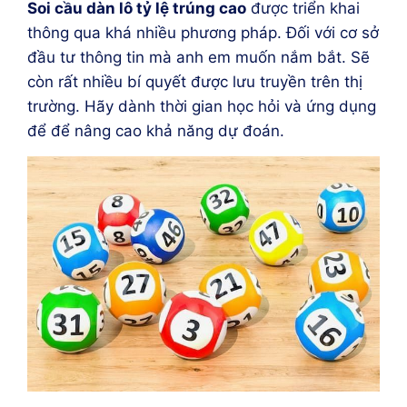
Soi cầu dàn lô tỷ lệ trúng cao
được triển khai
thông qua khá nhiều phương pháp. Đối với cơ sở
đầu tư thông tin mà anh em muốn nắm bắt. Sẽ
còn rất nhiều bí quyết được lưu truyền trên thị
trường. Hãy dành thời gian học hỏi và ứng dụng
để để nâng cao khả năng dự đoán.