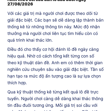
27/08/2026
Với các giá trị mà người chơi được theo dõi từ
giải đặc biệt. Các bạn sẽ dễ dàng lập thành bản
thống kê từ những thông tin này. Mức độ nhận
thưởng mà người chơi liên tục tìm hiểu còn có
quá trình khai thác lớn.
Điều đó cho thấy cơ hội đánh lô đề ngày càng
hiệu quả. Nhờ có cách tổng kết từng con số
theo kỹ thuật dàn đề. Anh em có thêm thời gian
nghiên cứu chuyên sâu vào giải đặc biệt. Tần số
hạn tạo ra mức độ ấn tượng cao là sự lựa chọn
thích hợp.
Qua kỹ thuật thống kê từng kết quả lô đề trực
tuyến. Người chơi càng dễ dàng khai thác thông
tin đầu đuôi tương ứng. Mỗi giá trị soi cầu với