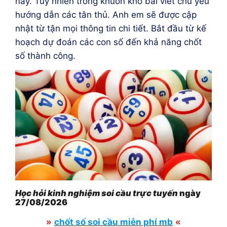
này. Tuy nhiên trong khuôn khổ bài viết chủ yếu
hướng dẫn các tân thủ. Anh em sẽ được cập
nhật từ tận mọi thông tin chi tiết. Bắt đầu từ kế
hoạch dự đoán các con số đến khả năng chốt
số thành công.
Học hỏi kinh nghiệm soi cầu trực tuyến
ngày
27/08/2026
»
chốt số soi cầu miễn phí mb
«