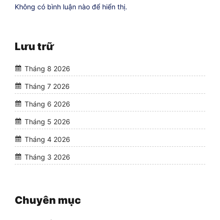
Không có bình luận nào để hiển thị.
Lưu trữ
Tháng 8 2026
Tháng 7 2026
Tháng 6 2026
Tháng 5 2026
Tháng 4 2026
Tháng 3 2026
Chuyên mục