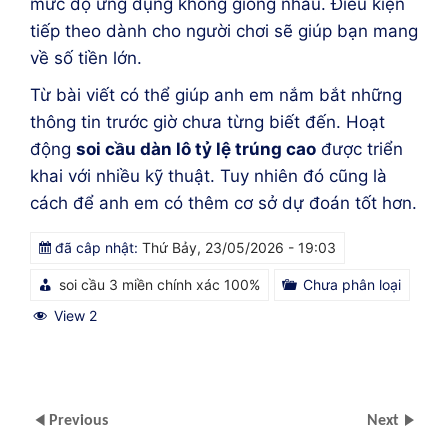
mức độ ứng dụng không giống nhau. Điều kiện
tiếp theo dành cho người chơi sẽ giúp bạn mang
về số tiền lớn.
Từ bài viết có thể giúp anh em nắm bắt những
thông tin trước giờ chưa từng biết đến. Hoạt
động
soi cầu dàn lô tỷ lệ trúng cao
được triển
khai với nhiều kỹ thuật. Tuy nhiên đó cũng là
cách để anh em có thêm cơ sở dự đoán tốt hơn.
đã câp nhật:
Thứ Bảy, 23/05/2026 - 19:03
soi cầu 3 miền chính xác 100%
Chưa phân loại
View 2
Previous
Next