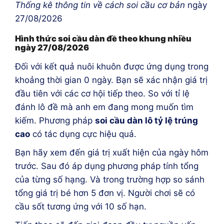
Thống kê thông tin về cách soi cầu cơ bản
ngày
27/08/2026
Hình thức soi cầu dàn đề theo khung nhiều
ngày 27/08/2026
Đối với kết quả nuôi khuôn được ứng dụng trong
khoảng thời gian 0 ngày. Bạn sẽ xác nhận giá trị
đầu tiên với các cơ hội tiếp theo. So với tỉ lệ
đánh lô đề mà anh em đang mong muốn tìm
kiếm. Phương pháp
soi cầu dàn lô tỷ lệ trúng
cao
có tác dụng cực hiệu quả.
Bạn hãy xem đến giá trị xuất hiện của ngày hôm
trước. Sau đó áp dụng phương pháp tính tổng
của từng số hạng. Và trong trường hợp so sánh
tổng giá trị bé hơn 5 đơn vị. Người chơi sẽ có
cầu sốt tương ứng với 10 số hạn.