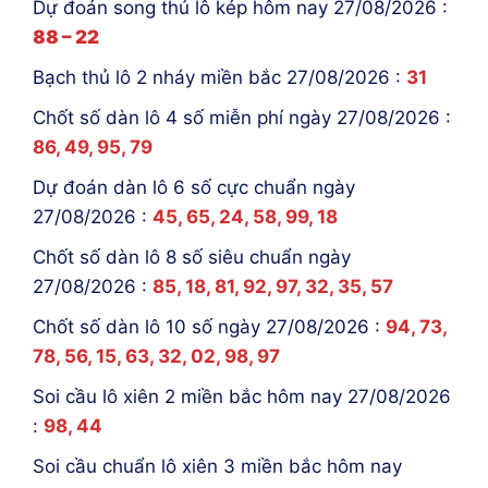
Dự đoán song thủ lô kép hôm nay 27/08/2026 :
88 – 22
Bạch thủ lô 2 nháy miền bắc 27/08/2026 :
31
Chốt số dàn lô 4 số miễn phí ngày 27/08/2026 :
86, 49, 95, 79
Dự đoán dàn lô 6 số cực chuẩn ngày
27/08/2026 :
45, 65, 24, 58, 99, 18
Chốt số dàn lô 8 số siêu chuẩn ngày
27/08/2026 :
85, 18, 81, 92, 97, 32, 35, 57
Chốt số dàn lô 10 số ngày 27/08/2026 :
94, 73,
78, 56, 15, 63, 32, 02, 98, 97
Soi cầu lô xiên 2 miền bắc hôm nay 27/08/2026
:
98, 44
Soi cầu chuẩn lô xiên 3 miền bắc hôm nay