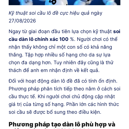
Kỹ thuật soi cầu lô đề cực hiệu quả
ngày
27/08/2026
Ngay từ giai đoạn đầu tiên lựa chọn kỹ thuật
soi
cầu dàn lô chính xác 100
%. Người chơi có thể
nhận thấy không chỉ một con số có khả năng
thắng. Tập hợp nhiều số hạng cho da sự lựa
chọn đa dạng hơn. Tuy nhiên đây cũng là thử
thách để anh em nhận định về kết quả.
Đối với hoạt động dàn lô đề đã có tính ổn định.
Phương pháp phân tích tiếp theo nằm ở cách soi
cầu thực tế. Khi người chơi chủ động cập nhật
giá trị của từng số hạng. Phần lớn các hình thức
soi cầu sẽ được bổ sung theo điều kiện.
Phương pháp tạo dàn lô phù hợp và