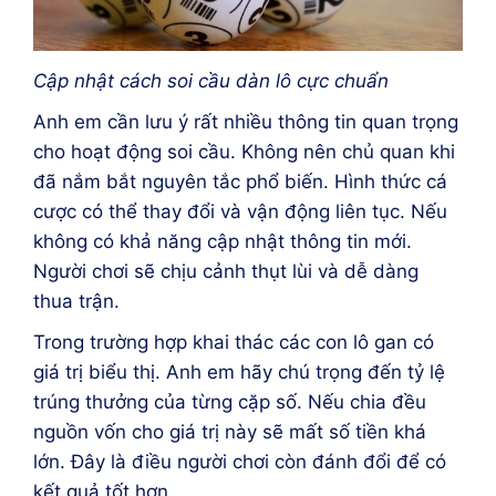
Cập nhật cách soi cầu dàn lô cực chuẩn
Anh em cần lưu ý rất nhiều thông tin quan trọng
cho hoạt động soi cầu. Không nên chủ quan khi
đã nắm bắt nguyên tắc phổ biến. Hình thức cá
cược có thể thay đổi và vận động liên tục. Nếu
không có khả năng cập nhật thông tin mới.
Người chơi sẽ chịu cảnh thụt lùi và dễ dàng
thua trận.
Trong trường hợp khai thác các con lô gan có
giá trị biểu thị. Anh em hãy chú trọng đến tỷ lệ
trúng thưởng của từng cặp số. Nếu chia đều
nguồn vốn cho giá trị này sẽ mất số tiền khá
lớn. Đây là điều người chơi còn đánh đổi để có
kết quả tốt hơn.