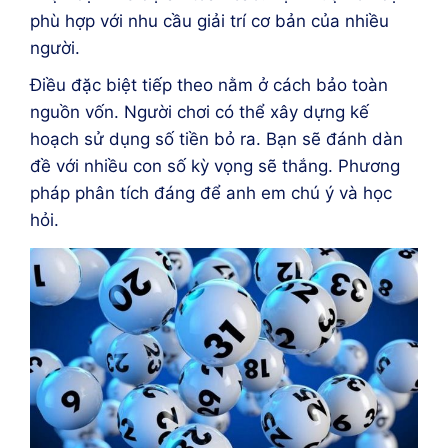
phù hợp với nhu cầu giải trí cơ bản của nhiều
người.
Điều đặc biệt tiếp theo nằm ở cách bảo toàn
nguồn vốn. Người chơi có thể xây dựng kế
hoạch sử dụng số tiền bỏ ra. Bạn sẽ đánh dàn
đề với nhiều con số kỳ vọng sẽ thắng. Phương
pháp phân tích đáng để anh em chú ý và học
hỏi.