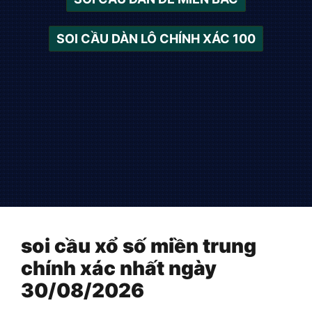
SOI CẦU DÀN LÔ CHÍNH XÁC 100
soi cầu xổ số miền trung
chính xác nhất ngày
30/08/2026