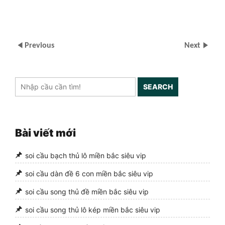
Previous
Next
SEARCH
Bài viết mới
soi cầu bạch thủ lô miền bắc siêu vip
soi cầu dàn đề 6 con miền bắc siêu vip
soi cầu song thủ đề miền bắc siêu vip
soi cầu song thủ lô kép miền bắc siêu vip