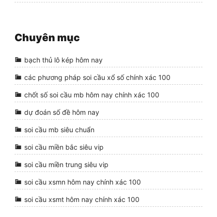
Chuyên mục
bạch thủ lô kép hôm nay
các phương pháp soi cầu xổ số chính xác 100
chốt số soi cầu mb hôm nay chính xác 100
dự đoán số đề hôm nay
soi cầu mb siêu chuẩn
soi cầu miền bắc siêu vip
soi cầu miền trung siêu vip
soi cầu xsmn hôm nay chính xác 100
soi cầu xsmt hôm nay chính xác 100