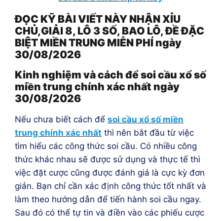
ĐỌC KỸ BÀI VIẾT NÀY NHẬN XỈU
CHỦ,GIẢI 8, LÔ 3 SỐ, BAO LÔ, ĐỀ ĐẶC
BIỆT MIỀN TRUNG MIỄN PHÍ ngày
30/08/2026
Kinh nghiệm và cách để soi cầu xổ số
miền trung chính xác nhất ngày
30/08/2026
Nếu chưa biết cách để
soi cầu xổ số miền
trung chính xác nhất
thì nên bắt đầu từ việc
tìm hiểu các công thức soi cầu. Có nhiều công
thức khác nhau sẽ được sử dụng và thực tế thì
việc đặt cược cũng được đánh giá là cực kỳ đơn
giản. Bạn chỉ cần xác định công thức tốt nhất và
làm theo hướng dẫn để tiến hành soi cầu ngay.
Sau đó có thể tự tin và điền vào các phiếu cược