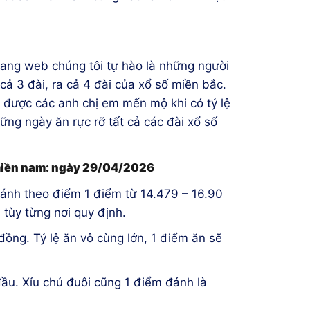
rang web chúng tôi tự hào là những người
 cả 3 đài, ra cả 4 đài của xổ số miền bắc.
n được các anh chị em mến mộ khi có tỷ lệ
ng ngày ăn rực rỡ tất cả các đài xổ số
 miền nam: ngày 29/04/2026
 Đánh theo điểm 1 điểm từ 14.479 – 16.90
tùy từng nơi quy định.
ồng. Tỷ lệ ăn vô cùng lớn, 1 điểm ăn sẽ
ầu. Xỉu chủ đuôi cũng 1 điểm đánh là