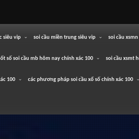
c siêu vip
soi cầu miền trung siêu vip
soi cầu xsmn
ốt số soi cầu mb hôm nay chính xác 100
soi cầu xsmt 
xác 100
các phương pháp soi cầu xổ số chính xác 100