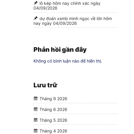
lô kép hôm nay chính xác ngày
04/09/2026
dự đoán xsmb minh ngọc về lớn hôm
nay ngày 04/09/2026
Phản hồi gần đây
Không có bình luận nào để hiển thị.
Lưu trữ
Tháng 9 2026
Tháng 6 2026
Tháng 5 2026
Tháng 4 2026