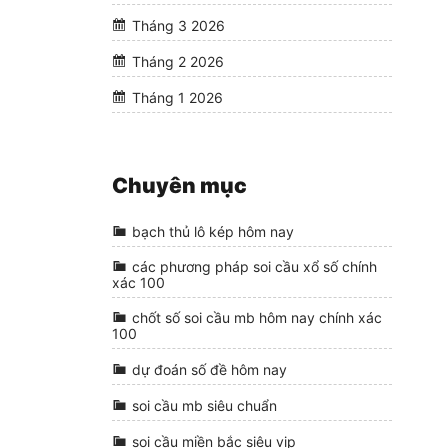
Tháng 3 2026
Tháng 2 2026
Tháng 1 2026
Chuyên mục
bạch thủ lô kép hôm nay
các phương pháp soi cầu xổ số chính
xác 100
chốt số soi cầu mb hôm nay chính xác
100
dự đoán số đề hôm nay
soi cầu mb siêu chuẩn
soi cầu miền bắc siêu vip