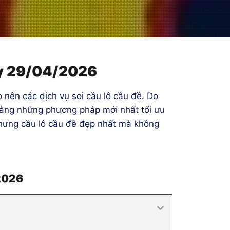
ày 29/04/2026
 nên các dịch vụ soi cầu lô cầu đề. Do
bằng những phương pháp mới nhất tối ưu
nhưng cầu lô cầu đề đẹp nhất mà không
2026