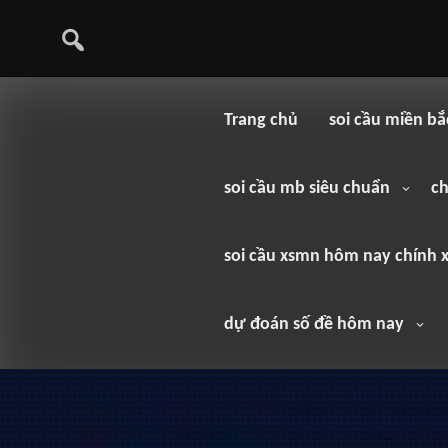
Skip
to
content
Trang chủ
soi cầu miền bắ
soi cầu mb siêu chuẩn
ch
soi cầu xsmn hôm nay chính 
dự đoán số đề hôm nay