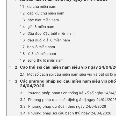
xỉu chủ miền nam
cặp xỉu chủ miền nam
đặc biệt miền nam
giải 8 miền nam
đầu đuôi đặc biệt miền nam
đầu đuôi giải 8 miền nam
bao lô miền nam
lô 3 số miền nam
song thủ lô miền nam
Cao thủ soi cầu miền nam siêu vip ngày 24/04/
Một số cách soi cầu miền nam siêu vip và bắt số l
Các phương pháp soi cầu miền nam siêu vip phổ b
24/04/2026
Phương pháp phân tích thống kê xổ số ngày 24/04
Phương pháp quan sát định giá trị ngày 24/04/202
Phương pháp dự đoán theo ngày 24/04/2026
Phương pháp soi cầu bạch thủ ngày 24/04/2026