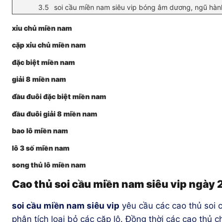
soi cầu miền nam siêu vip bóng âm dương, ngũ hà
xỉu chủ miền nam
cặp xỉu chủ miền nam
đặc biệt miền nam
giải 8 miền nam
đầu đuôi đặc biệt miền nam
đầu đuôi giải 8 miền nam
bao lô miền nam
lô 3 số miền nam
song thủ lô miền nam
Cao thủ
soi cầu miền nam siêu vip ngà
soi cầu miền nam siêu vip
yêu cầu các cao thủ soi 
phân tích loại bỏ các cặp lô. Đồng thời các cao thủ 