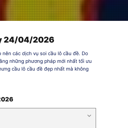
ày 24/04/2026
 nên các dịch vụ soi cầu lô cầu đề. Do
bằng những phương pháp mới nhất tối ưu
nhưng cầu lô cầu đề đẹp nhất mà không
2026