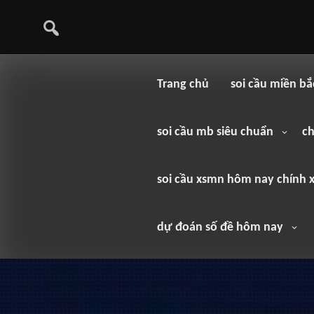
Skip
to
content
Trang chủ
soi cầu miền bắ
soi cầu mb siêu chuẩn
ch
soi cầu xsmn hôm nay chính 
dự đoán số đề hôm nay