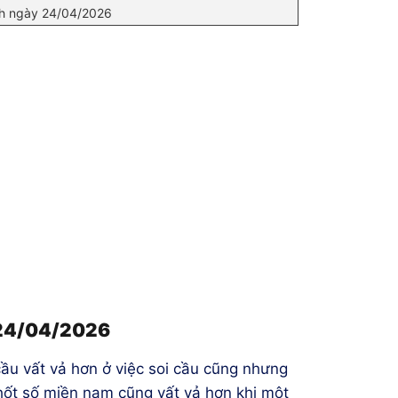
nh ngày 24/04/2026
y 24/04/2026
cầu vất vả hơn ở việc soi cầu cũng nhưng
chốt số miền nam cũng vất vả hơn khi một