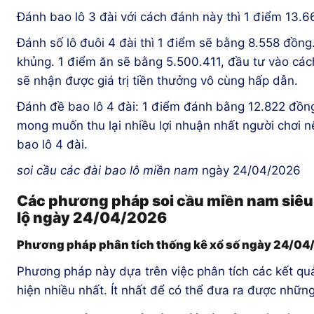
Đánh bao lô 3 đài với cách đánh này thì 1 điểm 13.6
Đánh số lô đuôi 4 đài thì 1 điểm sẽ bằng 8.558 đồng
khủng. 1 điểm ăn sẽ bằng 5.500.411, đầu tư vào các
sẽ nhận được giá trị tiền thưởng vô cùng hấp dẫn.
Đánh đề bao lô 4 đài: 1 điểm đánh bằng 12.822 đồng 
mong muốn thu lại nhiều lợi nhuận nhất người chơi n
bao lô 4 đài.
soi cầu các đài bao lô miền nam
ngày 24/04/2026
Các phương pháp
soi cầu miền nam siêu
lộ ngày 24/04/2026
Phương pháp phân tích thống kê xổ số ngày 24/0
Phương pháp này dựa trên việc phân tích các kết quả
hiện nhiều nhất. Ít nhất để có thể đưa ra được nhữn