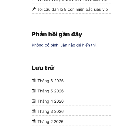
soi cầu dàn lô 8 con miền bắc siêu vip
Phản hồi gần đây
Không có bình luận nào để hiển thị.
Lưu trữ
Tháng 6 2026
Tháng 5 2026
Tháng 4 2026
Tháng 3 2026
Tháng 2 2026