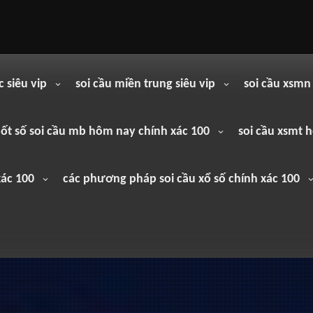
c siêu vip
soi cầu miền trung siêu vip
soi cầu xsmn
ốt số soi cầu mb hôm nay chính xác 100
soi cầu xsmt 
xác 100
các phương pháp soi cầu xổ số chính xác 100