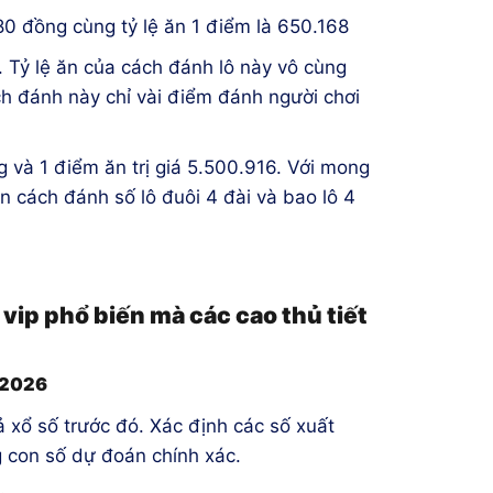
80 đồng cùng tỷ lệ ăn 1 điểm là 650.168
. Tỷ lệ ăn của cách đánh lô này vô cùng
h đánh này chỉ vài điểm đánh người chơi
 và 1 điểm ăn trị giá 5.500.916. Với mong
n cách đánh số lô đuôi 4 đài và bao lô 4
 vip
phổ biến mà các cao thủ tiết
/2026
 xổ số trước đó. Xác định các số xuất
g con số dự đoán chính xác.