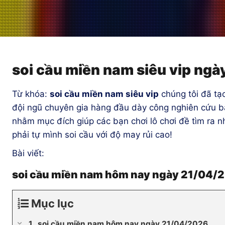
soi cầu miền nam siêu vip ng
Từ khóa:
soi cầu miền nam siêu vip
chúng tôi đã tạo
đội ngũ chuyên gia hàng đầu dày công nghiên cứu 
nhằm mục đích giúp các bạn chơi lô chơi đề tìm ra 
phải tự mình soi cầu với độ may rủi cao!
Bài viết:
soi cầu miền nam hôm nay ngày 21/04/
Mục lục
soi cầu miền nam hôm nay ngày 21/04/2026