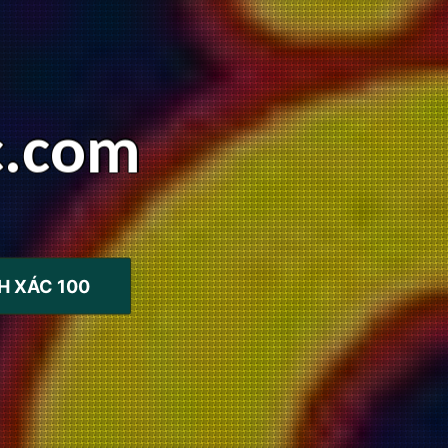
c.com
H XÁC 100