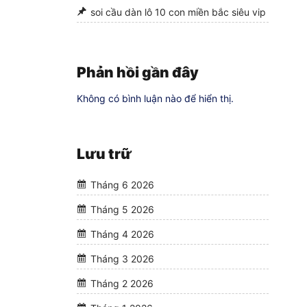
soi cầu dàn lô 10 con miền bắc siêu vip
Phản hồi gần đây
Không có bình luận nào để hiển thị.
Lưu trữ
Tháng 6 2026
Tháng 5 2026
Tháng 4 2026
Tháng 3 2026
Tháng 2 2026