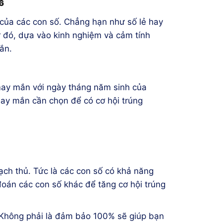
6
 của các con số. Chẳng hạn như số lẻ hay
 đó, dựa vào kinh nghiệm và cảm tính
ắn.
may mắn với ngày tháng năm sinh của
ay mắn cần chọn để có cơ hội trúng
ạch thủ. Tức là các con số có khả năng
đoán các con số khác để tăng cơ hội trúng
 Không phải là đảm bảo 100% sẽ giúp bạn