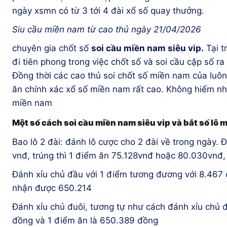
ngày xsmn có từ 3 tới 4 đài xổ số quay thưởng.
Siu cầu miền nam từ cao thủ ngày 21/04/2026
chuyên gia chốt số
soi cầu miền nam siêu vip.
Tại t
đi tiên phong trong việc chốt số và soi cầu cặp số ra
Đồng thời các cao thủ soi chốt số miền nam của luô
ăn chính xác xổ số miền nam rất cao. Không hiếm nhữ
miền nam
Một số cách
soi cầu miền nam siêu vip
và bắt số lô
Bao lô 2 đài: đánh lô cược cho 2 đài về trong ngày.
vnđ, trúng thì 1 điểm ăn 75.128vnđ hoặc 80.030vnđ, 
Đánh xỉu chủ đầu với 1 điểm tương đương với 8.467 đ
nhận được 650.214
Đánh xỉu chủ đuôi, tương tự như cách đánh xỉu chủ đ
đồng và 1 điểm ăn là 650.389 đồng