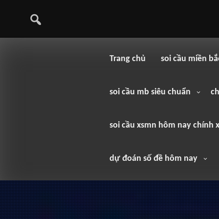
Skip
to
content
Trang chủ
soi cầu miền bắ
soi cầu mb siêu chuẩn
ch
soi cầu xsmn hôm nay chính 
dự đoán số đề hôm nay