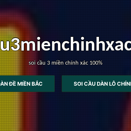
au3mienchinhxa
soi cầu 3 miền chính xác 100%
DÀN ĐỀ MIỀN BẮC
SOI CẦU DÀN LÔ CHÍN