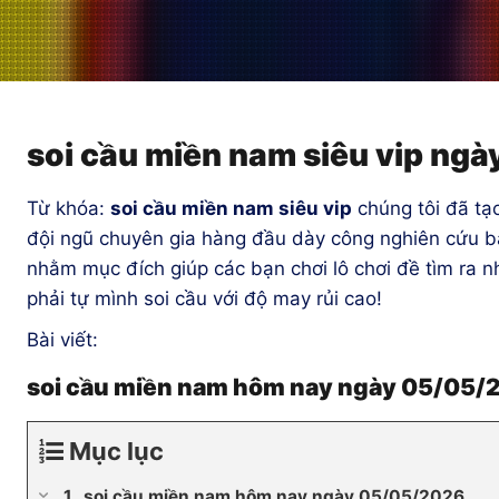
soi cầu miền nam siêu vip ng
Từ khóa:
soi cầu miền nam siêu vip
chúng tôi đã tạo
đội ngũ chuyên gia hàng đầu dày công nghiên cứu 
nhằm mục đích giúp các bạn chơi lô chơi đề tìm ra 
phải tự mình soi cầu với độ may rủi cao!
Bài viết:
soi cầu miền nam hôm nay ngày 05/05/
Mục lục
soi cầu miền nam hôm nay ngày 05/05/2026