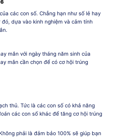
26
 của các con số. Chẳng hạn như số lẻ hay
 đó, dựa vào kinh nghiệm và cảm tính
ắn.
may mắn với ngày tháng năm sinh của
ay mắn cần chọn để có cơ hội trúng
ạch thủ. Tức là các con số có khả năng
đoán các con số khác để tăng cơ hội trúng
 Không phải là đảm bảo 100% sẽ giúp bạn