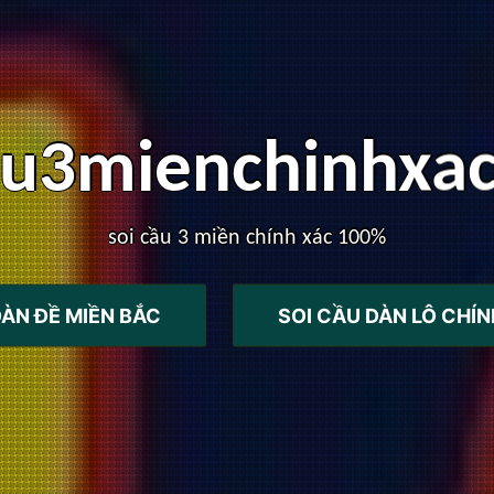
au3mienchinhxa
soi cầu 3 miền chính xác 100%
DÀN ĐỀ MIỀN BẮC
SOI CẦU DÀN LÔ CHÍN