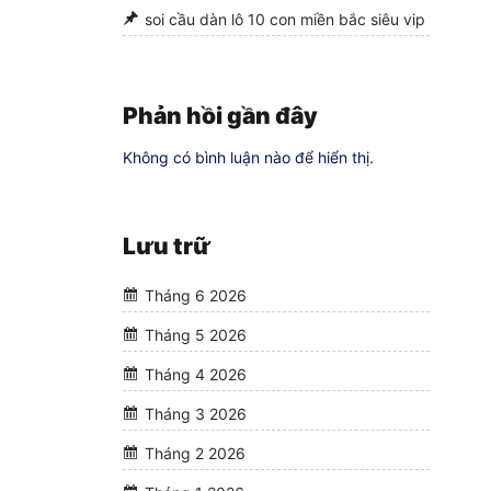
soi cầu dàn lô 10 con miền bắc siêu vip
Phản hồi gần đây
Không có bình luận nào để hiển thị.
Lưu trữ
Tháng 6 2026
Tháng 5 2026
Tháng 4 2026
Tháng 3 2026
Tháng 2 2026