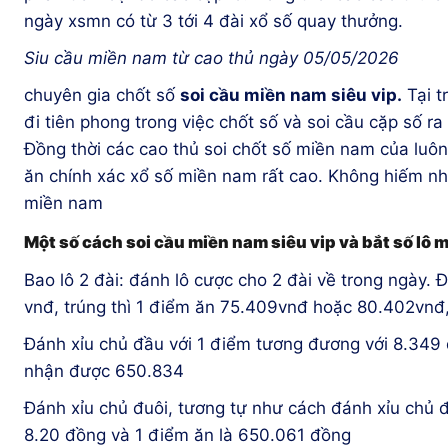
ngày xsmn có từ 3 tới 4 đài xổ số quay thưởng.
Siu cầu miền nam từ cao thủ ngày 05/05/2026
chuyên gia chốt số
soi cầu miền nam siêu vip.
Tại t
đi tiên phong trong việc chốt số và soi cầu cặp số ra
Đồng thời các cao thủ soi chốt số miền nam của luô
ăn chính xác xổ số miền nam rất cao. Không hiếm nhữ
miền nam
Một số cách
soi cầu miền nam siêu vip
và bắt số lô
Bao lô 2 đài: đánh lô cược cho 2 đài về trong ngày. 
vnđ, trúng thì 1 điểm ăn 75.409vnđ hoặc 80.402vnđ,
Đánh xỉu chủ đầu với 1 điểm tương đương với 8.349 đ
nhận được 650.834
Đánh xỉu chủ đuôi, tương tự như cách đánh xỉu chủ đ
8.20 đồng và 1 điểm ăn là 650.061 đồng