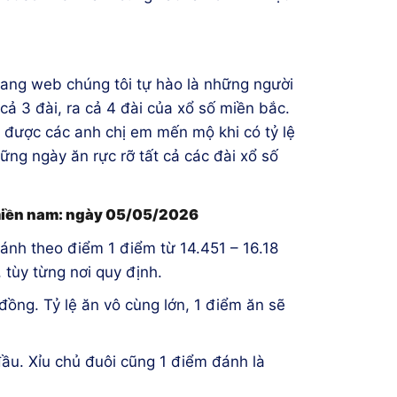
rang web chúng tôi tự hào là những người
 cả 3 đài, ra cả 4 đài của xổ số miền bắc.
n được các anh chị em mến mộ khi có tỷ lệ
ng ngày ăn rực rỡ tất cả các đài xổ số
 miền nam: ngày 05/05/2026
Đánh theo điểm 1 điểm từ 14.451 – 16.18
 tùy từng nơi quy định.
ồng. Tỷ lệ ăn vô cùng lớn, 1 điểm ăn sẽ
ầu. Xỉu chủ đuôi cũng 1 điểm đánh là