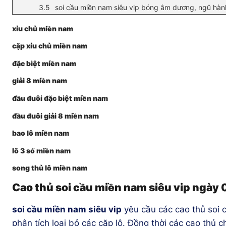
soi cầu miền nam siêu vip bóng âm dương, ngũ hà
xỉu chủ miền nam
cặp xỉu chủ miền nam
đặc biệt miền nam
giải 8 miền nam
đầu đuôi đặc biệt miền nam
đầu đuôi giải 8 miền nam
bao lô miền nam
lô 3 số miền nam
song thủ lô miền nam
Cao thủ
soi cầu miền nam siêu vip ngày
soi cầu miền nam siêu vip
yêu cầu các cao thủ soi 
phân tích loại bỏ các cặp lô. Đồng thời các cao thủ 