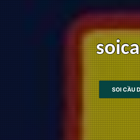
soic
SOI CẦU 