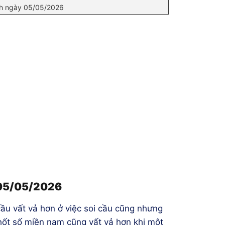
nh ngày 05/05/2026
 05/05/2026
cầu vất vả hơn ở việc soi cầu cũng nhưng
chốt số miền nam cũng vất vả hơn khi một