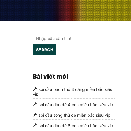
SEARCH
Bài viết mới
soi cầu bạch thủ 3 càng miền bắc siêu
vip
soi cầu dàn đề 4 con miền bắc siêu vip
soi cầu song thủ đề miền bắc siêu vip
soi cầu dàn đề 8 con miền bắc siêu vip