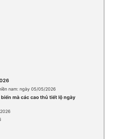
2026
ô miền nam: ngày 05/05/2026
iến mà các cao thủ tiết lộ ngày
/2026
6