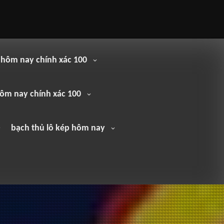
 hôm nay chính xác 100
hôm nay chính xác 100
bạch thủ lô kép hôm nay