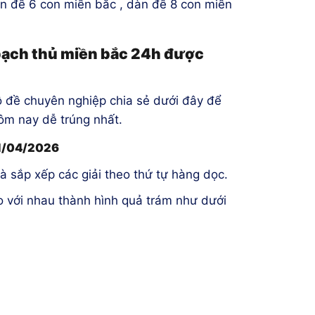
àn đề 6 con miền bắc , dàn đề 8 con miền
bạch thủ miền bắc 24h được
 đề chuyên nghiệp chia sẻ dưới đây để
hôm nay dễ trúng nhất.
21/04/2026
 sắp xếp các giải theo thứ tự hàng dọc.
tạo với nhau thành hình quả trám như dưới