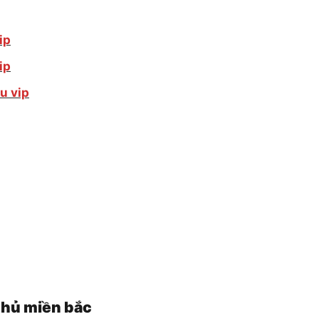
ip
ip
u vip
thủ miền bắc