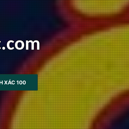
c.com
H XÁC 100