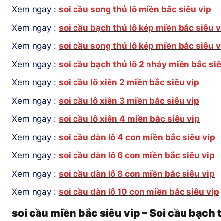
Xem ngay :
soi cầu song thủ lô miền bắc siêu vip
Xem ngay :
soi cầu bạch thủ lô kép miền bắc siêu v
Xem ngay :
soi cầu song thủ lô kép miền bắc siêu v
Xem ngay :
soi cầu bạch thủ lô 2 nháy miền bắc siê
Xem ngay :
soi cầu lô xiên 2 miền bắc siêu vip
Xem ngay :
soi cầu lô xiên 3 miền bắc siêu vip
Xem ngay :
soi cầu lô xiên 4 miền bắc siêu vip
Xem ngay :
soi cầu dàn lô 4 con miền bắc siêu vip
Xem ngay :
soi cầu dàn lô 6 con miền bắc siêu vip
Xem ngay :
soi cầu dàn lô 8 con miền bắc siêu vip
Xem ngay :
soi cầu dàn lô 10 con miền bắc siêu vip
soi cầu miền bắc siêu vip –
Soi cầu bạch 