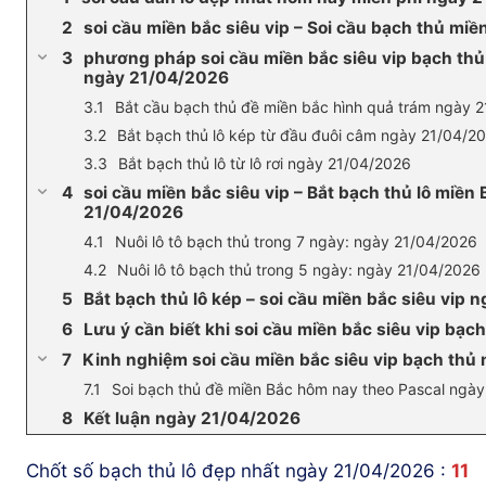
soi cầu miền bắc siêu vip – Soi cầu bạch thủ miề
phương pháp soi cầu miền bắc siêu vip bạch th
ngày 21/04/2026
Bắt cầu bạch thủ đề miền bắc hình quả trám ngày 
Bắt bạch thủ lô kép từ đầu đuôi câm ngày 21/04/2
Bắt bạch thủ lô từ lô rơi ngày 21/04/2026
soi cầu miền bắc siêu vip – Bắt bạch thủ lô miền
21/04/2026
Nuôi lô tô bạch thủ trong 7 ngày: ngày 21/04/2026
Nuôi lô tô bạch thủ trong 5 ngày: ngày 21/04/2026
Bắt bạch thủ lô kép – soi cầu miền bắc siêu vip
Lưu ý cần biết khi soi cầu miền bắc siêu vip bạc
Kinh nghiệm soi cầu miền bắc siêu vip bạch thủ
Soi bạch thủ đề miền Bắc hôm nay theo Pascal ngà
Kết luận ngày 21/04/2026
Chốt số bạch thủ lô đẹp nhất ngày 21/04/2026 :
11