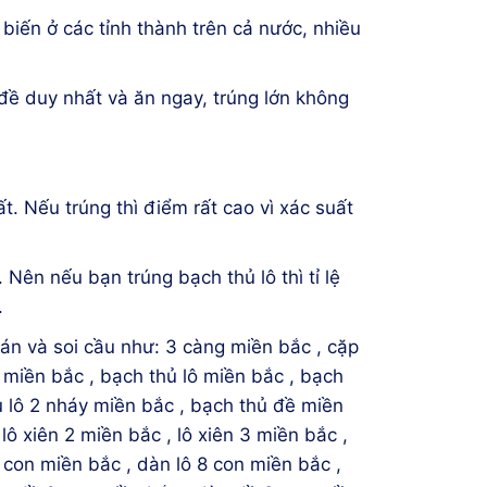
biến ở các tỉnh thành trên cả nước, nhiều
 đề duy nhất và ăn ngay, trúng lớn không
ất. Nếu trúng thì điểm rất cao vì xác suất
 Nên nếu bạn trúng bạch thủ lô thì tỉ lệ
.
n và soi cầu như: 3 càng miền bắc , cặp
 miền bắc , bạch thủ lô miền bắc , bạch
ủ lô 2 nháy miền bắc , bạch thủ đề miền
ô xiên 2 miền bắc , lô xiên 3 miền bắc ,
6 con miền bắc , dàn lô 8 con miền bắc ,