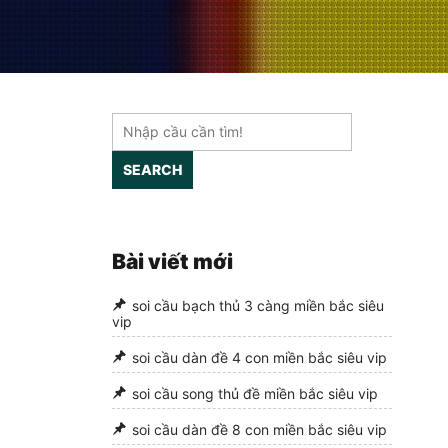
SEARCH
Bài viết mới
soi cầu bạch thủ 3 càng miền bắc siêu
vip
soi cầu dàn đề 4 con miền bắc siêu vip
soi cầu song thủ đề miền bắc siêu vip
soi cầu dàn đề 8 con miền bắc siêu vip