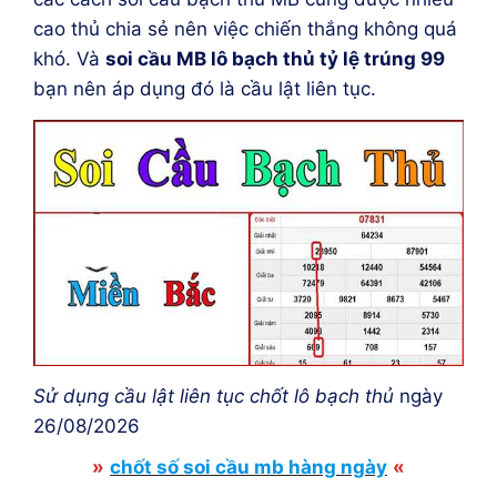
cao thủ chia sẻ nên việc chiến thắng không quá
khó. Và
soi cầu MB lô bạch thủ tỷ lệ trúng 99
bạn nên áp dụng đó là cầu lật liên tục.
Sử dụng cầu lật liên tục chốt lô bạch thủ
ngày
26/08/2026
»
chốt số soi cầu mb hàng ngày
«