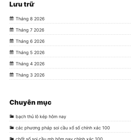
Lưu trữ
Tháng 8 2026
Tháng 7 2026
Tháng 6 2026
Tháng 5 2026
Tháng 4 2026
Tháng 3 2026
Chuyên mục
bạch thủ lô kép hôm nay
các phương pháp soi cầu xổ số chính xác 100
chốt số soi cầu mb hôm nay chính xác 100