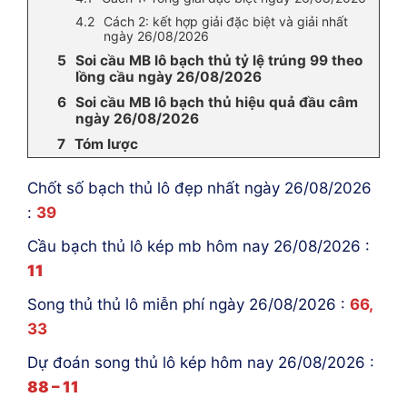
Cách 2: kết hợp giải đặc biệt và giải nhất
ngày 26/08/2026
Soi cầu MB lô bạch thủ tỷ lệ trúng 99 theo
lồng cầu ngày 26/08/2026
Soi cầu MB lô bạch thủ hiệu quả đầu câm
ngày 26/08/2026
Tóm lược
Chốt số bạch thủ lô đẹp nhất ngày 26/08/2026
:
39
Cầu bạch thủ lô kép mb hôm nay 26/08/2026 :
11
Song thủ thủ lô miễn phí ngày 26/08/2026 :
66,
33
Dự đoán song thủ lô kép hôm nay 26/08/2026 :
88 – 11