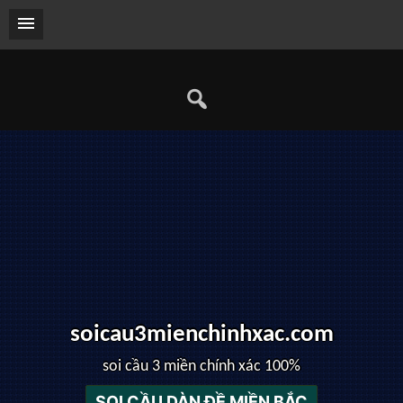
Skip
to
content
soicau3mienchinhxac.com
soi cầu 3 miền chính xác 100%
SOI CẦU DÀN ĐỀ MIỀN BẮC