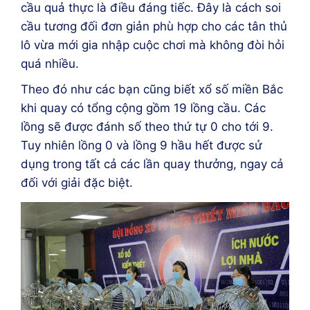
cầu quả thực là điều đáng tiếc. Đây là cách soi
cầu tương đối đơn giản phù hợp cho các tân thủ
lô vừa mới gia nhập cuộc chơi mà không đòi hỏi
quá nhiều.
Theo đó như các bạn cũng biết xổ số miền Bắc
khi quay có tổng cộng gồm 19 lồng cầu. Các
lồng sẽ được đánh số theo thứ tự 0 cho tới 9.
Tuy nhiên lồng 0 và lồng 9 hầu hết được sử
dụng trong tất cả các lần quay thưởng, ngay cả
đối với giải đặc biệt.