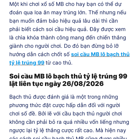
Một khi chơi xổ số MB cho hay bạn có thể dự
đoán qua loa ăn may trúng lớn. Thế nhưng nếu
bạn muốn đảm bảo hiệu quả lâu dài thì cần
phải biết cách soi cầu hiệu quả. Đây được xem
là chìa khóa thành công mang đến chiến thắng
giành cho người chơi. Do đó bạn đừng bỏ lỡ
hướng dẫn cách chốt số
soi cầu MB lô bạch thủ
tỷ lệ trúng 99
từ cao thủ.
Soi cầu MB lô bạch thủ tỷ lệ trúng 99
lật liên tục ngày 26/08/2026
Bạch thủ được đánh giá là một trong những
phương thức đặt cược hấp dẫn đối với người
chơi số đề. Bởi lẽ với cầu bạch thủ người chơi
không cần phải bỏ ra quá nhiều vốn liếng nhưng
ngược lại tỷ lệ thắng cược rất cao. Mà hiện nay
các cách soi cầu bạch thủ MB cũng được nhiều