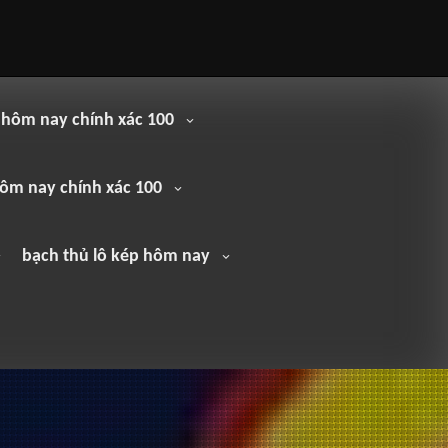
 hôm nay chính xác 100
hôm nay chính xác 100
bạch thủ lô kép hôm nay