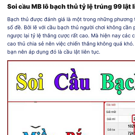
Soi cầu MB lô bạch thủ tỷ lệ trúng 99 lậ
Bạch thủ được đánh giá là một trong những phương t
số đề. Bởi lẽ với cầu bạch thủ người chơi không cần 
ngược lại tỷ lệ thắng cược rất cao. Mà hiện nay các
cao thủ chia sẻ nên việc chiến thắng không quá khó
bạn nên áp dụng đó là cầu lật liên tục.