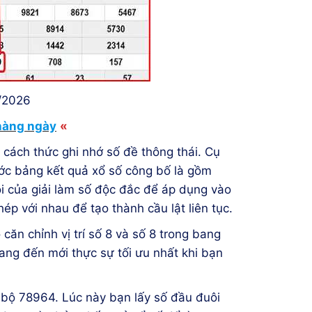
/2026
 hàng ngày
«
 cách thức ghi nhớ số đề thông thái. Cụ
ước bảng kết quả xổ số công bố là gồm
i của giải làm số độc đắc để áp dụng vào
p với nhau để tạo thành cầu lật liên tục.
ăn chỉnh vị trí số 8 và số 8 trong bang
ang đến mới thực sự tối ưu nhất khi bạn
 bộ 78964. Lúc này bạn lấy số đầu đuôi