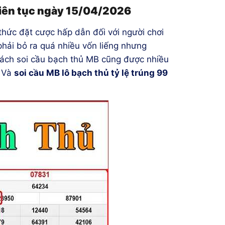
t liên tục ngày 15/04/2026
hức đặt cược hấp dẫn đối với người chơi
phải bỏ ra quá nhiều vốn liếng nhưng
 cách soi cầu bạch thủ MB cũng được nhiều
. Và
soi cầu MB lô bạch thủ tỷ lệ trúng 99