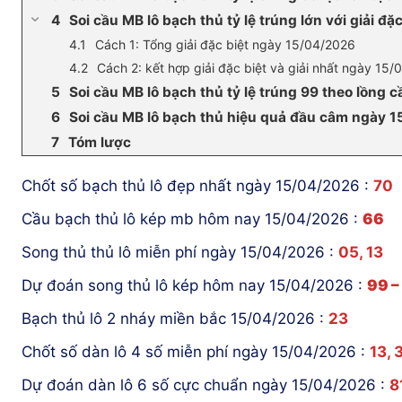
Soi cầu MB lô bạch thủ tỷ lệ trúng lớn với giải đ
Cách 1: Tổng giải đặc biệt ngày 15/04/2026
Cách 2: kết hợp giải đặc biệt và giải nhất ngày 15
Soi cầu MB lô bạch thủ tỷ lệ trúng 99 theo lồng
Soi cầu MB lô bạch thủ hiệu quả đầu câm ngày 
Tóm lược
Chốt số bạch thủ lô đẹp nhất ngày 15/04/2026 :
70
Cầu bạch thủ lô kép mb hôm nay 15/04/2026 :
66
Song thủ thủ lô miễn phí ngày 15/04/2026 :
05, 13
Dự đoán song thủ lô kép hôm nay 15/04/2026 :
99 –
Bạch thủ lô 2 nháy miền bắc 15/04/2026 :
23
Chốt số dàn lô 4 số miễn phí ngày 15/04/2026 :
13, 
Dự đoán dàn lô 6 số cực chuẩn ngày 15/04/2026 :
81