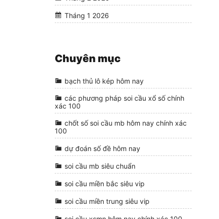
Tháng 1 2026
Chuyên mục
bạch thủ lô kép hôm nay
các phương pháp soi cầu xổ số chính
xác 100
chốt số soi cầu mb hôm nay chính xác
100
dự đoán số đề hôm nay
soi cầu mb siêu chuẩn
soi cầu miền bắc siêu vip
soi cầu miền trung siêu vip
soi cầu xsmn hôm nay chính xác 100