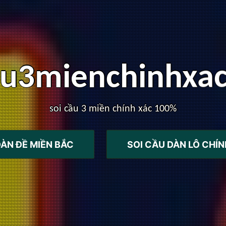
au3mienchinhxa
soi cầu 3 miền chính xác 100%
DÀN ĐỀ MIỀN BẮC
SOI CẦU DÀN LÔ CHÍN