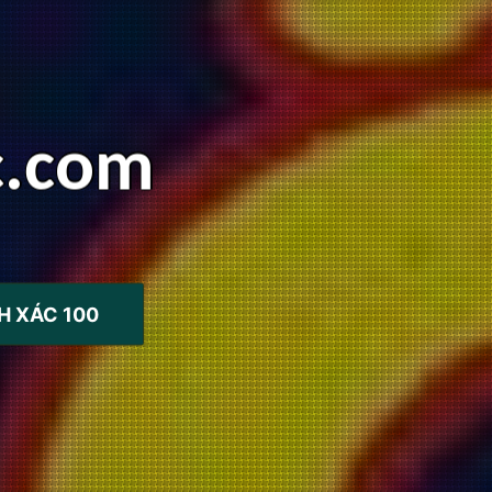
c.com
H XÁC 100