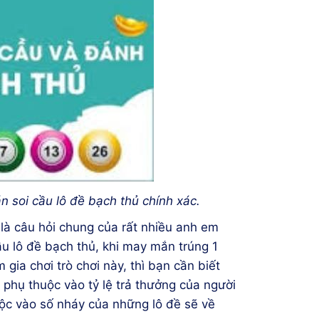
 soi cầu lô đề bạch thủ chính xác.
là câu hỏi chung của rất nhiều anh em
cầu lô đề bạch thủ, khi may mắn trúng 1
gia chơi trò chơi này, thì bạn cần biết
 phụ thuộc vào tỷ lệ trả thưởng của người
uộc vào số nháy của những lô đề sẽ về