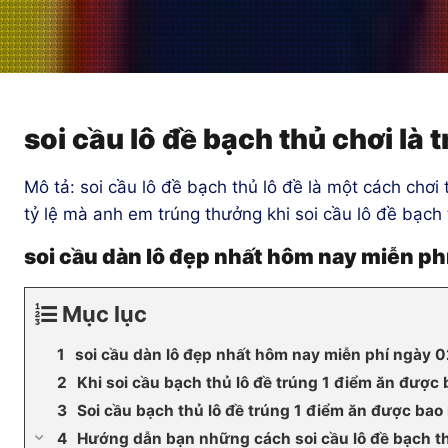
soi cầu lô đề bạch thủ chơi l
Mô tả: soi cầu lô đề bạch thủ lô đề là một cách chơi
tỷ lệ mà anh em trúng thưởng khi soi cầu lô đề bạch 
soi cầu dàn lô đẹp nhất hôm nay miễn p
Mục lục
soi cầu dàn lô đẹp nhất hôm nay miễn phí ngày
Khi soi cầu bạch thủ lô đề trúng 1 điểm ăn đượ
Soi cầu bạch thủ lô đề trúng 1 điểm ăn được ba
Hướng dẫn bạn những cách soi cầu lô đề bạch t