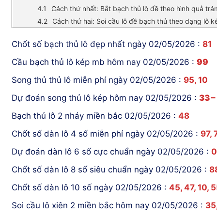
Cách thứ nhất: Bắt bạch thủ lô đề theo hình quả t
Cách thứ hai: Soi cầu lô đề bạch thủ theo dạng lô 
Chốt số bạch thủ lô đẹp nhất ngày 02/05/2026 :
81
Cầu bạch thủ lô kép mb hôm nay 02/05/2026 :
99
Song thủ thủ lô miễn phí ngày 02/05/2026 :
95, 10
Dự đoán song thủ lô kép hôm nay 02/05/2026 :
33 –
Bạch thủ lô 2 nháy miền bắc 02/05/2026 :
48
Chốt số dàn lô 4 số miễn phí ngày 02/05/2026 :
97, 
Dự đoán dàn lô 6 số cực chuẩn ngày 02/05/2026 :
0
Chốt số dàn lô 8 số siêu chuẩn ngày 02/05/2026 :
88
Chốt số dàn lô 10 số ngày 02/05/2026 :
45, 47, 10, 5
Soi cầu lô xiên 2 miền bắc hôm nay 02/05/2026 :
35