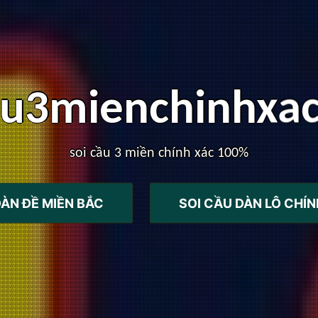
au3mienchinhxa
soi cầu 3 miền chính xác 100%
DÀN ĐỀ MIỀN BẮC
SOI CẦU DÀN LÔ CHÍN