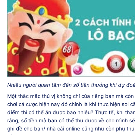
Nhiều người quan tâm đến số tiền thưởng khi dự đoán
Một thắc mắc thú vị không chỉ của riêng bạn mà còn 
chơi cá cược hiện nay đó chính là khi thực hiện soi 
điểm thì có thể ăn được bao nhiêu? Thực tế, khi tham 
rằng, số tiền mà bạn có thể thu được về cho mình sẽ
ghi đề cho bạn/ nhà cái online cũng như còn phụ th