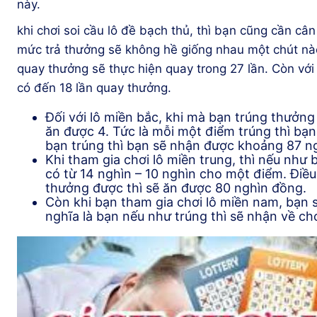
này.
khi chơi soi cầu lô đề bạch thủ, thì bạn cũng cần câ
mức trả thưởng sẽ không hề giống nhau một chút nào 
quay thưởng sẽ thực hiện quay trong 27 lần. Còn với
có đến 18 lần quay thưởng.
Đối với lô miền bắc, khi mà bạn trúng thưởng 
ăn được 4. Tức là mỗi một điểm trúng thì bạ
bạn trúng thì bạn sẽ nhận được khoảng 87 ng
Khi tham gia chơi lô miền trung, thì nếu như
có từ 14 nghìn – 10 nghìn cho một điểm. Điều
thưởng được thì sẽ ăn được 80 nghìn đồng.
Còn khi bạn tham gia chơi lô miền nam, bạn 
nghĩa là bạn nếu như trúng thì sẽ nhận về c