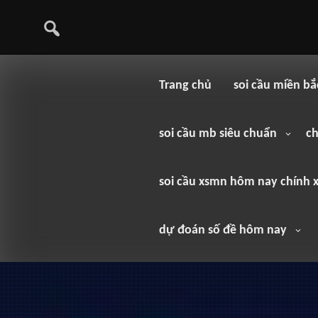
Skip
to
content
Trang chủ
soi cầu miền bắ
soi cầu mb siêu chuẩn
ch
soi cầu xsmn hôm nay chính 
dự đoán số đề hôm nay