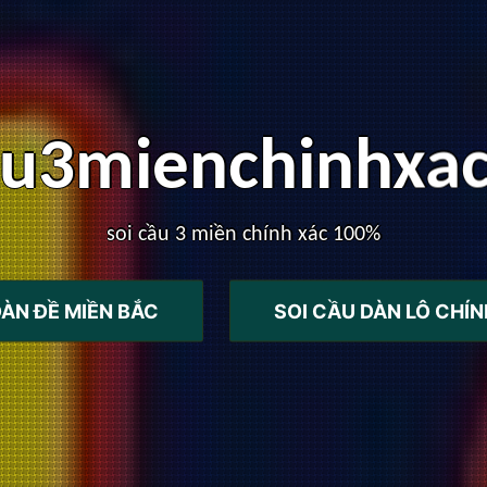
au3mienchinhxa
soi cầu 3 miền chính xác 100%
DÀN ĐỀ MIỀN BẮC
SOI CẦU DÀN LÔ CHÍN