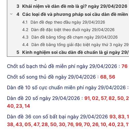
Khái niệm về dàn đề mb là gì? ngày 29/04/2026
Các loại đề và phương pháp soi cầu dàn đề miề
Dàn đề đẹp theo đầu ngày 29/04/2026
Dàn đề đặc biệt theo đuôi ngày 29/04/2026
Dàn đề bằng tổng đề chạm ngày 29/04/2026
Dàn đề bằng tổng giải đặc biệt ngày thứ 3 ngày 2
Kinh nghiệm soi cầu dàn đề chuẩn là gì ngày 2
Chốt số bạch thủ đề miễn phí ngày 29/04/2026 :
76
Chốt số song thủ đề ngày 29/04/2026 :
68, 56
Dàn đề 10 số cực chuẩn miễn phí ngày 29/04/2026 
Dàn đề 20 số ngày 29/04/2026 :
91, 02, 57, 82, 50, 2
40, 23, 14
Dàn đề 36 con số bất bại ngày 29/04/2026
93, 83, 1
38, 43, 05, 47, 28, 50, 30, 76, 99, 70, 26, 10, 40, 23, 11