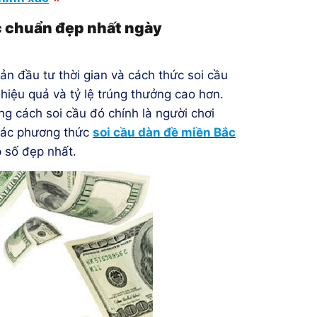
c chuẩn đẹp nhất ngày
ản đầu tư thời gian và cách thức soi cầu
hiệu quả và tỷ lệ trúng thưởng cao hơn.
g cách soi cầu đó chính là người chơi
 các phương thức
soi cầu dàn đề miền Bắc
 số đẹp nhất.