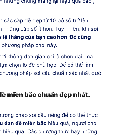
 nhưng chúng mang lại hiệu quả cao ,
 các cặp đề đẹp từ 10 bộ số trở lên.
n những cặp số ít hơn. Tuy nhiên, khi
soi
tỷ lệ thắng của bạn cao hơn. Đó cũng
 phương pháp chơi này.
ơi không đơn giản chỉ là chọn đại. mà
 lựa chọn lô đề phù hợp. Để có thể làm
 phương pháp soi cầu chuẩn xác nhất dưới
 đề miền bắc chuẩn đẹp nhất.
phương pháp soi cầu riêng để có thể thực
ầu dàn đề miền bắc
hiệu quả, người chơi
ch hiệu quả. Các phương thức hay những