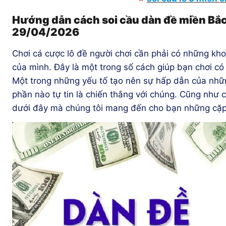
Hướng dẫn cách soi cầu dàn đề miền Bắ
29/04/2026
Chơi cá cược lô đề người chơi cần phải có những kho
của mình. Đây là một trong số cách giúp bạn chơi có 
Một trong những yếu tố tạo nên sự hấp dẫn của nhữn
phần nào tự tin là chiến thắng với chúng. Cũng như
dưới đây mà chúng tôi mang đến cho bạn những cặp