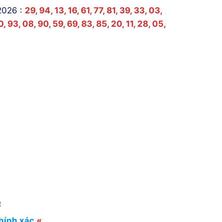
2026 :
29, 94, 13, 16, 61, 77, 81, 39, 33, 03,
0, 93, 08, 90, 59, 69, 83, 85, 20, 11, 28, 05,
p
chính xác
«