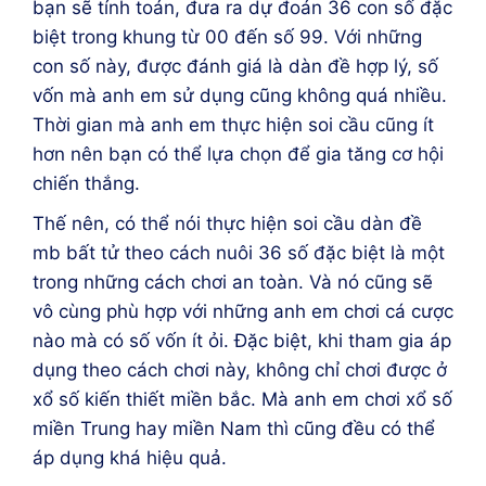
bạn sẽ tính toán, đưa ra dự đoán 36 con số đặc
biệt trong khung từ 00 đến số 99. Với những
con số này, được đánh giá là dàn đề hợp lý, số
vốn mà anh em sử dụng cũng không quá nhiều.
Thời gian mà anh em thực hiện soi cầu cũng ít
hơn nên bạn có thể lựa chọn để gia tăng cơ hội
chiến thắng.
Thế nên, có thể nói thực hiện soi cầu dàn đề
mb bất tử theo cách nuôi 36 số đặc biệt là một
trong những cách chơi an toàn. Và nó cũng sẽ
vô cùng phù hợp với những anh em chơi cá cược
nào mà có số vốn ít ỏi. Đặc biệt, khi tham gia áp
dụng theo cách chơi này, không chỉ chơi được ở
xổ số kiến thiết miền bắc. Mà anh em chơi xổ số
miền Trung hay miền Nam thì cũng đều có thể
áp dụng khá hiệu quả.