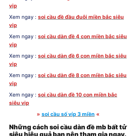
vip
Xem ngay :
soi cầu đề đầu đuôi miền bắc siêu
vip
Xem ngay :
soi cầu dàn đề 4 con miền bắc siêu
vip
Xem ngay :
soi cầu dàn đề 6 con miền bắc siêu
vip
Xem ngay :
soi cầu dàn đề 8 con miền bắc siêu
vip
Xem ngay :
soi cầu dàn đề 10 con miền bắc
siêu vip
»
soi cầu số víp 3 miền
«
Những cách soi cầu dàn đề mb bất tử
siêu hiệu quả bạn nên tham gia ngay.