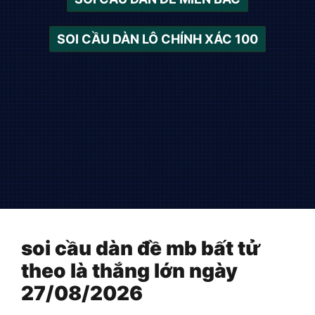
SOI CẦU DÀN LÔ CHÍNH XÁC 100
soi cầu dàn đề mb bất tử
theo là thắng lớn ngày
27/08/2026