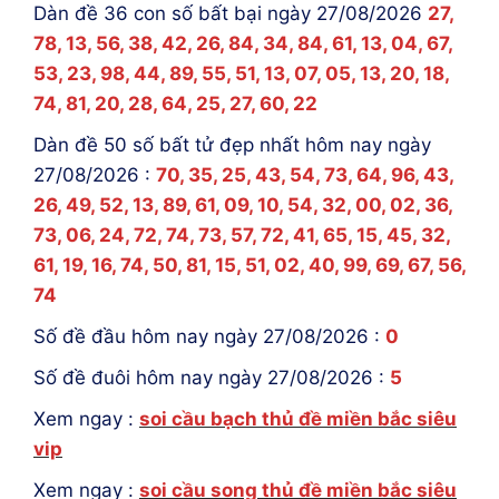
Dàn đề 36 con số bất bại ngày 27/08/2026
27,
78, 13, 56, 38, 42, 26, 84, 34, 84, 61, 13, 04, 67,
53, 23, 98, 44, 89, 55, 51, 13, 07, 05, 13, 20, 18,
74, 81, 20, 28, 64, 25, 27, 60, 22
Dàn đề 50 số bất tử đẹp nhất hôm nay ngày
27/08/2026 :
70, 35, 25, 43, 54, 73, 64, 96, 43,
26, 49, 52, 13, 89, 61, 09, 10, 54, 32, 00, 02, 36,
73, 06, 24, 72, 74, 73, 57, 72, 41, 65, 15, 45, 32,
61, 19, 16, 74, 50, 81, 15, 51, 02, 40, 99, 69, 67, 56,
74
Số đề đầu hôm nay ngày 27/08/2026 :
0
Số đề đuôi hôm nay ngày 27/08/2026 :
5
Xem ngay :
soi cầu bạch thủ đề miền bắc siêu
vip
Xem ngay :
soi cầu song thủ đề miền bắc siêu