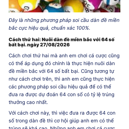
Đây là những phương pháp soi cầu dàn đề miền
bắc cực hiệu quả, chuẩn xác 100%.
Cách thứ hai: Nuôi dàn đề miền bắc với 64 số
bất bại. ngày 27/08/2026
Cách chơi thứ hai mà anh em chơi cá cược cũng
có thể áp dụng đó chính là thực hiện nuôi dàn
đề miền bắc với 64 số bất bại. Cũng tương tự
như cách chơi trên, thì anh em cũng thực hiện
các phương pháp soi cầu hiệu quả để có thể
đưa ra được dự đoán 64 con số có tỷ lệ trúng
thưởng cao nhất.
Với cách chơi này, thì việc đưa ra được 64 con
số trong dàn đề thì cơ hội giúp anh em có thể
trúng sẽ khá cao. Những anh em chơi cá cược,