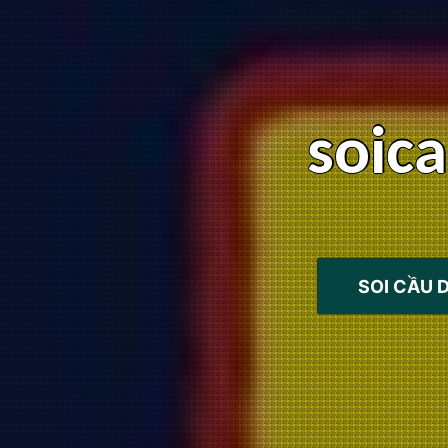
soic
SOI CẦU 