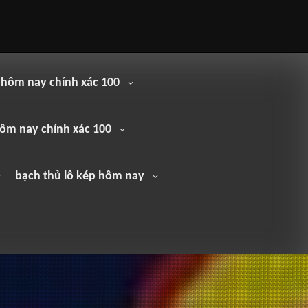
 hôm nay chính xác 100
hôm nay chính xác 100
bạch thủ lô kép hôm nay