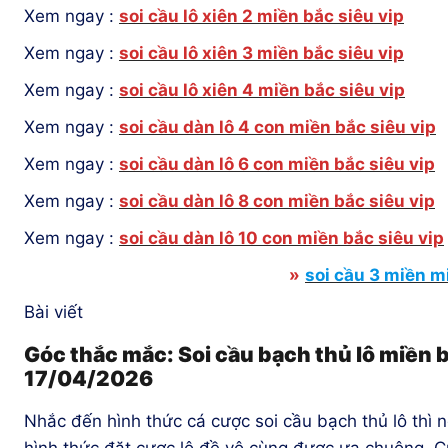
Xem ngay :
soi cầu lô xiên 2 miền bắc siêu vip
Xem ngay :
soi cầu lô xiên 3 miền bắc siêu vip
Xem ngay :
soi cầu lô xiên 4 miền bắc siêu vip
Xem ngay :
soi cầu dàn lô 4 con miền bắc siêu vip
Xem ngay :
soi cầu dàn lô 6 con miền bắc siêu vip
Xem ngay :
soi cầu dàn lô 8 con miền bắc siêu vip
Xem ngay :
soi cầu dàn lô 10 con miền bắc siêu vip
»
soi cầu 3 miền m
Bài viết
Góc thắc mắc: Soi cầu bạch thủ lô miền 
17/04/2026
Nhắc đến hình thức cá cược soi cầu bạch thủ lô thì 