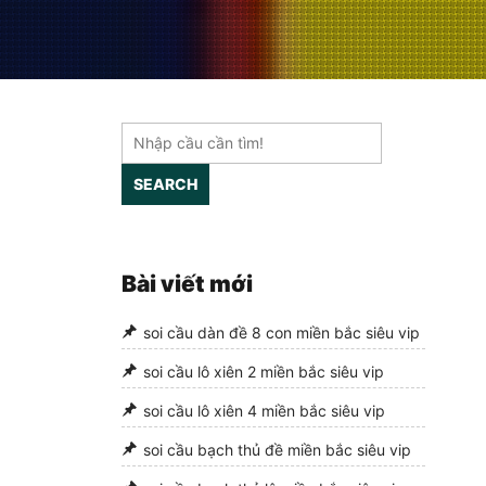
SEARCH
Bài viết mới
soi cầu dàn đề 8 con miền bắc siêu vip
soi cầu lô xiên 2 miền bắc siêu vip
soi cầu lô xiên 4 miền bắc siêu vip
soi cầu bạch thủ đề miền bắc siêu vip