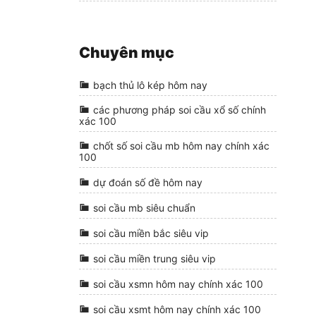
Chuyên mục
bạch thủ lô kép hôm nay
các phương pháp soi cầu xổ số chính
xác 100
chốt số soi cầu mb hôm nay chính xác
100
dự đoán số đề hôm nay
soi cầu mb siêu chuẩn
soi cầu miền bắc siêu vip
soi cầu miền trung siêu vip
soi cầu xsmn hôm nay chính xác 100
soi cầu xsmt hôm nay chính xác 100