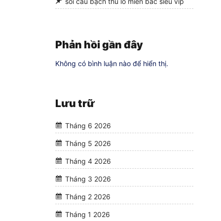
soi cầu bạch thủ lô miền bắc siêu vip
Phản hồi gần đây
Không có bình luận nào để hiển thị.
Lưu trữ
Tháng 6 2026
Tháng 5 2026
Tháng 4 2026
Tháng 3 2026
Tháng 2 2026
Tháng 1 2026