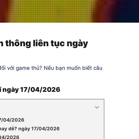
n thông liên tục ngày
đối với game thủ? Nếu bạn muốn biết câu
hí ngày 17/04/2026
17/04/2026
 hay dễ? ngày 17/04/2026
/04/2026