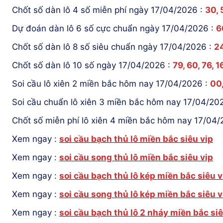
Chốt số dàn lô 4 số miễn phí ngày 17/04/2026 :
30, 
Dự đoán dàn lô 6 số cực chuẩn ngày 17/04/2026 :
6
Chốt số dàn lô 8 số siêu chuẩn ngày 17/04/2026 :
24
Chốt số dàn lô 10 số ngày 17/04/2026 :
79, 60, 76, 1
Soi cầu lô xiên 2 miền bắc hôm nay 17/04/2026 :
00
Soi cầu chuẩn lô xiên 3 miền bắc hôm nay 17/04/20
Chốt số miễn phí lô xiên 4 miền bắc hôm nay 17/04
Xem ngay :
soi cầu bạch thủ lô miền bắc siêu vip
Xem ngay :
soi cầu song thủ lô miền bắc siêu vip
Xem ngay :
soi cầu bạch thủ lô kép miền bắc siêu v
Xem ngay :
soi cầu song thủ lô kép miền bắc siêu v
Xem ngay :
soi cầu bạch thủ lô 2 nháy miền bắc siê