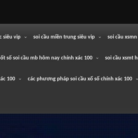
c siêu vip
soi cầu miền trung siêu vip
soi cầu xsmn
ốt số soi cầu mb hôm nay chính xác 100
soi cầu xsmt 
xác 100
các phương pháp soi cầu xổ số chính xác 100