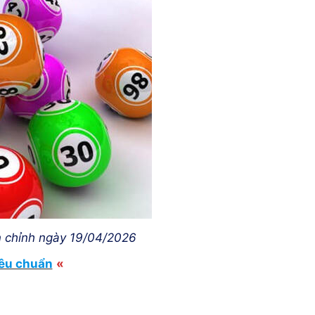
 chỉnh ngày 19/04/2026
iêu chuẩn
«