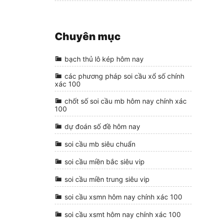
Chuyên mục
bạch thủ lô kép hôm nay
các phương pháp soi cầu xổ số chính
xác 100
chốt số soi cầu mb hôm nay chính xác
100
dự đoán số đề hôm nay
soi cầu mb siêu chuẩn
soi cầu miền bắc siêu vip
soi cầu miền trung siêu vip
soi cầu xsmn hôm nay chính xác 100
soi cầu xsmt hôm nay chính xác 100