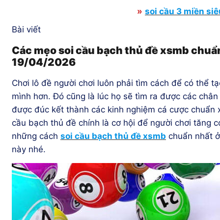
»
soi cầu 3 miền si
Bài viết
Các mẹo soi cầu bạch thủ đề xsmb chuẩ
19/04/2026
Chơi lô đề người chơi luôn phải tìm cách để có thể t
mình hơn. Đó cũng là lúc họ sẽ tìm ra được các chân
được đúc kết thành các kinh nghiệm cá cược chuẩn 
cầu bạch thủ đề chính là cơ hội để người chơi tăng 
những cách
soi cầu bạch thủ đề xsmb
chuẩn nhất ở 
này nhé.