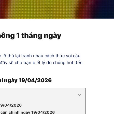
hông 1 tháng ngày
lô thủ lại tranh nhau cách thức soi cầu
đây sẽ cho bạn biết lý do chúng hot đến
phí ngày 19/04/2026
 19/04/2026
 cần chỉnh ngày 19/04/2026