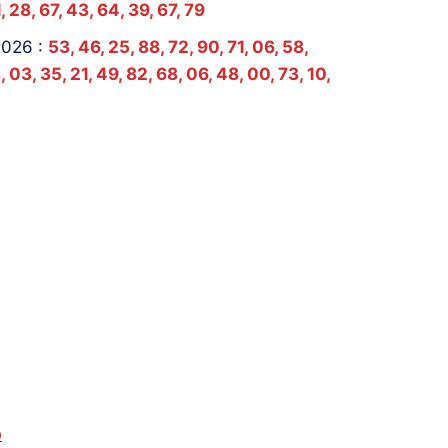
1, 28, 67, 43, 64, 39, 67, 79
2026 :
53, 46, 25, 88, 72, 90, 71, 06, 58,
3, 03, 35, 21, 49, 82, 68, 06, 48, 00, 73, 10,
p