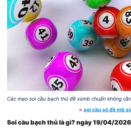
Các mẹo soi cầu bạch thủ đề xsmb chuẩn không cần
»
soi cầu số đề mb s
Soi cầu bạch thủ là gì? ngày 19/04/2026