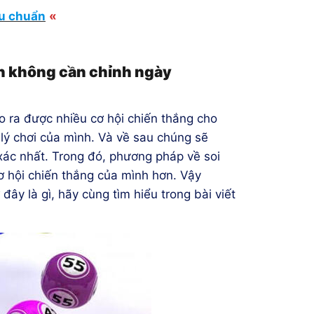
êu chuẩn
«
n không cần chỉnh ngày
ạo ra được nhiều cơ hội chiến thắng cho
 lý chơi của mình. Và về sau chúng sẽ
xác nhất. Trong đó, phương pháp về soi
cơ hội chiến thắng của mình hơn. Vậy
đây là gì, hãy cùng tìm hiểu trong bài viết