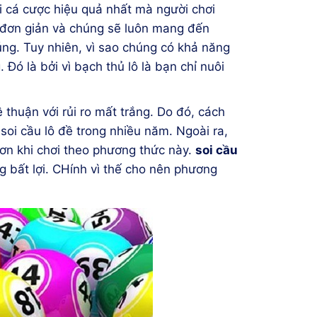
ơi cá cược hiệu quả nhất mà người chơi
t đơn giản và chúng sẽ luôn mang đến
ng. Tuy nhiên, vì sao chúng có khả năng
Đó là bởi vì bạch thủ lô là bạn chỉ nuôi
thuận với rủi ro mất trắng. Do đó, cách
soi cầu lô đề trong nhiều năm. Ngoài ra,
 hơn khi chơi theo phương thức này.
soi cầu
g bất lợi. CHính vì thế cho nên phương