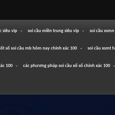
c siêu vip
soi cầu miền trung siêu vip
soi cầu xsmn
ốt số soi cầu mb hôm nay chính xác 100
soi cầu xsmt 
xác 100
các phương pháp soi cầu xổ số chính xác 100