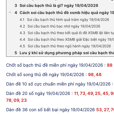
Soi cầu bạch thủ là gì? ngày 19/04/2026
Cách soi cầu bạch thủ đề xsmb hiệu quả ngày 
Soi cầu bạch thủ hình quả trám ngày 19/04/2026
Soi cầu bạch thủ bạc nhớ ngày 19/04/2026
Soi cầu bạch thủ theo kết quả lô đề XSMB lật liên 
Soi cầu bạch thủ theo XSMB giải Đặc biệt ngày 19
Soi cầu bạch thủ theo ngũ hành ngày 19/04/2026
Lưu ý khi sử dụng phương pháp soi cầu bạch t
Chốt số bạch thủ đề miễn phí ngày 19/04/2026 :
88
Chốt số song thủ đề ngày 19/04/2026 :
98, 48
Dàn đề 10 số cực chuẩn miễn phí ngày 19/04/2026 
Dàn đề 20 số ngày 19/04/2026 :
11, 73, 49, 25, 45, 9
78, 09, 23
Dàn đề 36 con số bất bại ngày 19/04/2026
53, 27, 7