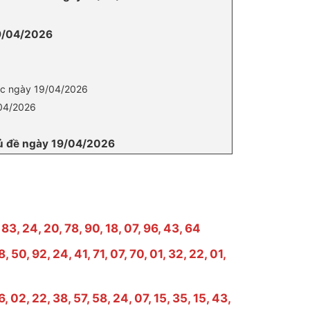
19/04/2026
tục ngày 19/04/2026
/04/2026
hủ đề ngày 19/04/2026
:
83, 24, 20, 78, 90, 18, 07, 96, 43, 64
8, 50, 92, 24, 41, 71, 07, 70, 01, 32, 22, 01,
6, 02, 22, 38, 57, 58, 24, 07, 15, 35, 15, 43,