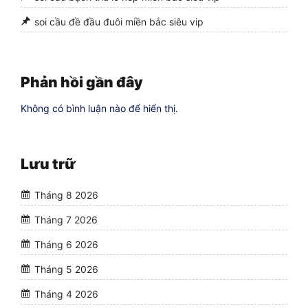
soi cầu đề đầu đuôi miền bắc siêu vip
Phản hồi gần đây
Không có bình luận nào để hiển thị.
Lưu trữ
Tháng 8 2026
Tháng 7 2026
Tháng 6 2026
Tháng 5 2026
Tháng 4 2026