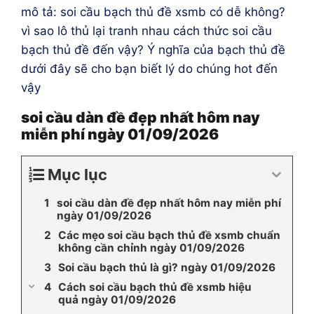
mô tả: soi cầu bạch thủ đề xsmb có dễ không?
vì sao lô thủ lại tranh nhau cách thức soi cầu
bạch thủ đề đến vậy? Ý nghĩa của bạch thủ đề
dưới đây sẽ cho bạn biết lý do chúng hot đến
vậy
soi cầu dàn đề đẹp nhất hôm nay
miễn phí ngày 01/09/2026
Mục lục
soi cầu dàn đề đẹp nhất hôm nay miễn phí
ngày 01/09/2026
Các mẹo soi cầu bạch thủ đề xsmb chuẩn
không cần chỉnh ngày 01/09/2026
Soi cầu bạch thủ là gì? ngày 01/09/2026
Cách soi cầu bạch thủ đề xsmb hiệu
quả ngày 01/09/2026