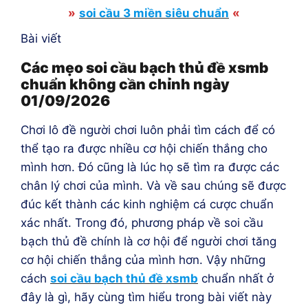
»
soi cầu 3 miền siêu chuẩn
«
Bài viết
Các mẹo soi cầu bạch thủ đề xsmb
chuẩn không cần chỉnh ngày
01/09/2026
Chơi lô đề người chơi luôn phải tìm cách để có
thể tạo ra được nhiều cơ hội chiến thắng cho
mình hơn. Đó cũng là lúc họ sẽ tìm ra được các
chân lý chơi của mình. Và về sau chúng sẽ được
đúc kết thành các kinh nghiệm cá cược chuẩn
xác nhất. Trong đó, phương pháp về soi cầu
bạch thủ đề chính là cơ hội để người chơi tăng
cơ hội chiến thắng của mình hơn. Vậy những
cách
soi cầu bạch thủ đề xsmb
chuẩn nhất ở
đây là gì, hãy cùng tìm hiểu trong bài viết này