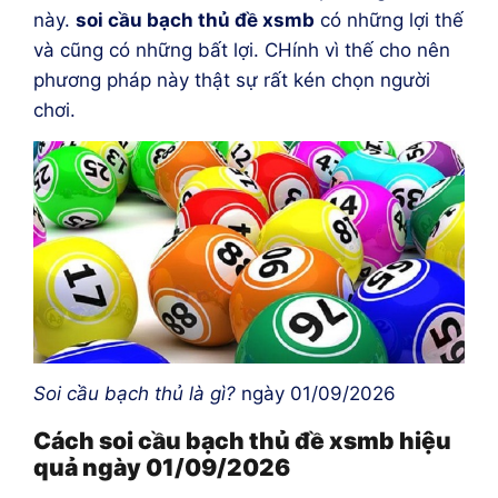
này.
soi cầu bạch thủ đề xsmb
có những lợi thế
và cũng có những bất lợi. CHính vì thế cho nên
phương pháp này thật sự rất kén chọn người
chơi.
Soi cầu bạch thủ là gì?
ngày 01/09/2026
Cách soi cầu bạch thủ đề xsmb hiệu
quả ngày 01/09/2026