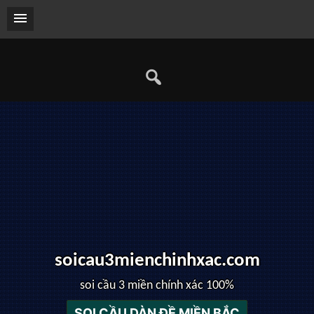
Skip
to
content
soicau3mienchinhxac.com
soi cầu 3 miền chính xác 100%
SOI CẦU DÀN ĐỀ MIỀN BẮC