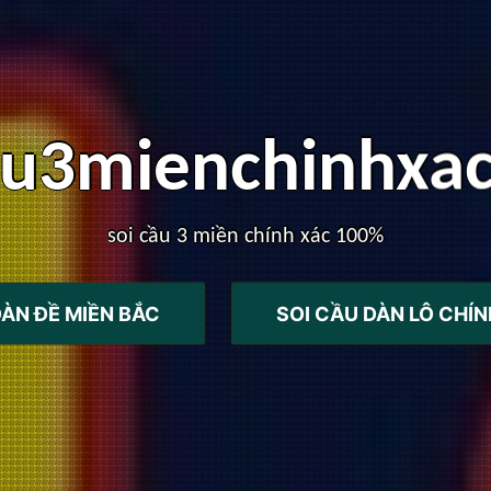
au3mienchinhxa
soi cầu 3 miền chính xác 100%
DÀN ĐỀ MIỀN BẮC
SOI CẦU DÀN LÔ CHÍN