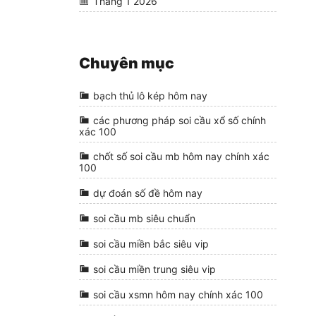
Tháng 1 2026
Chuyên mục
bạch thủ lô kép hôm nay
các phương pháp soi cầu xổ số chính
xác 100
chốt số soi cầu mb hôm nay chính xác
100
dự đoán số đề hôm nay
soi cầu mb siêu chuẩn
soi cầu miền bắc siêu vip
soi cầu miền trung siêu vip
soi cầu xsmn hôm nay chính xác 100