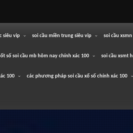
c siêu vip
soi cầu miền trung siêu vip
soi cầu xsmn
ốt số soi cầu mb hôm nay chính xác 100
soi cầu xsmt 
xác 100
các phương pháp soi cầu xổ số chính xác 100