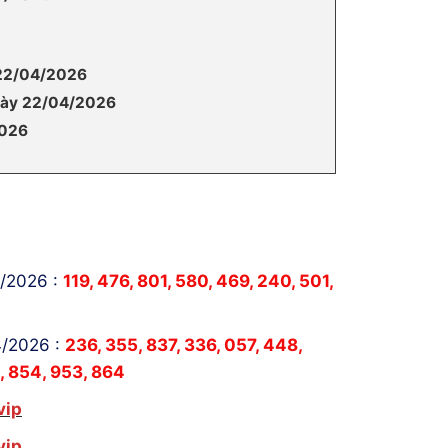
 22/04/2026
 ngày 22/04/2026
2026
4/2026 :
119, 476, 801, 580, 469, 240, 501,
4/2026 :
236, 355, 837, 336, 057, 448,
4, 854, 953, 864
vip
vip