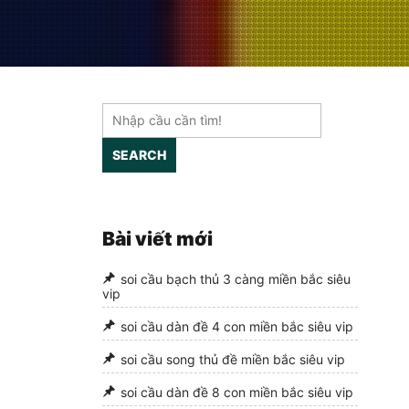
SEARCH
Bài viết mới
soi cầu bạch thủ 3 càng miền bắc siêu
vip
soi cầu dàn đề 4 con miền bắc siêu vip
soi cầu song thủ đề miền bắc siêu vip
soi cầu dàn đề 8 con miền bắc siêu vip