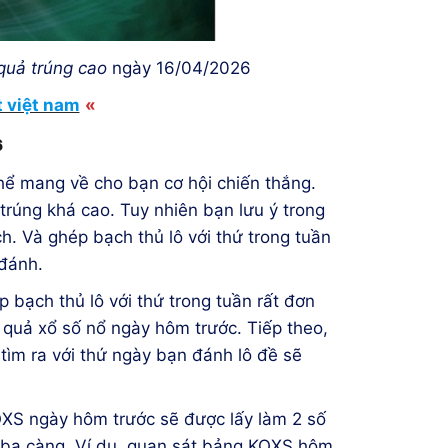
 quả trúng cao
ngày 16/04/2026
t việt nam
«
6
thể mang về cho bạn cơ hội chiến thắng.
 trúng khá cao. Tuy nhiên bạn lưu ý trong
h. Và ghép bạch thủ lô với thứ trong tuần
 đánh.
 bạch thủ lô với thứ trong tuần rất đơn
t quả xổ số nổ ngày hôm trước. Tiếp theo,
 tìm ra với thứ ngày bạn đánh lô đề sẽ
KQXS ngày hôm trước sẽ được lấy làm 2 số
 ba càng. Ví dụ, quan sát bảng KQXS hôm