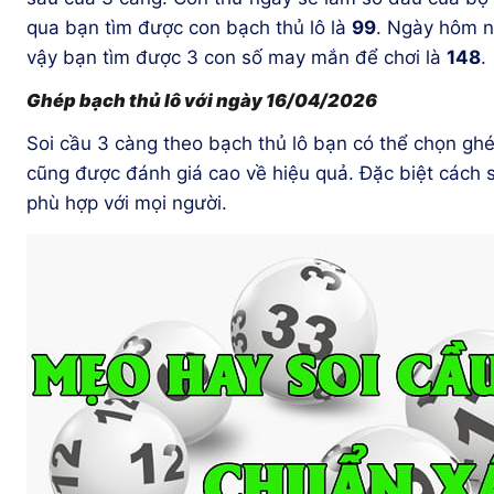
qua bạn tìm được con bạch thủ lô là
99
. Ngày hôm n
vậy bạn tìm được 3 con số may mắn để chơi là
148
.
Ghép bạch thủ lô với ngày 16/04/2026
Soi cầu 3 càng theo bạch thủ lô bạn có thể chọn ghé
cũng được đánh giá cao về hiệu quả. Đặc biệt cách 
phù hợp với mọi người.