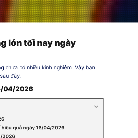
ng lớn tối nay ngày
g chưa có nhiều kinh nghiệm. Vậy bạn
 sau đây.
16/04/2026
26
ố hiệu quả ngày 16/04/2026
04/2026