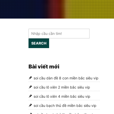
SEARCH
Bài viết mới
soi cầu dàn đề 8 con miền bắc siêu vip
soi cầu lô xiên 2 miền bắc siêu vip
soi cầu lô xiên 4 miền bắc siêu vip
soi cầu bạch thủ đề miền bắc siêu vip