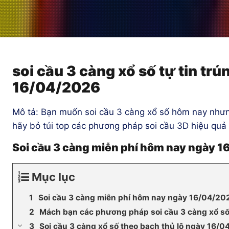
soi cầu 3 càng xổ số tự tin trú
16/04/2026
Mô tả: Bạn muốn soi cầu 3 càng xổ số hôm nay nhưn
hãy bỏ túi top các phương pháp soi cầu 3D hiệu quả
Soi cầu 3 càng miễn phí hôm nay ngày 
Mục lục
Soi cầu 3 càng miễn phí hôm nay ngày 16/04/20
Mách bạn các phương pháp soi cầu 3 càng xổ s
Soi cầu 3 càng xổ số theo bạch thủ lô ngày 16/