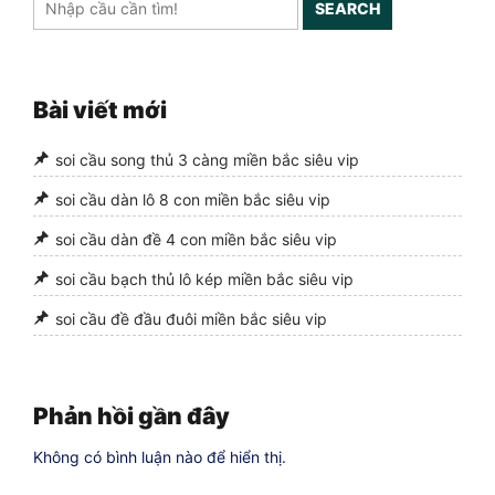
SEARCH
Bài viết mới
soi cầu song thủ 3 càng miền bắc siêu vip
soi cầu dàn lô 8 con miền bắc siêu vip
soi cầu dàn đề 4 con miền bắc siêu vip
soi cầu bạch thủ lô kép miền bắc siêu vip
soi cầu đề đầu đuôi miền bắc siêu vip
Phản hồi gần đây
Không có bình luận nào để hiển thị.