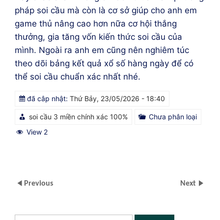
pháp soi cầu mà còn là cơ sở giúp cho anh em
game thủ nâng cao hơn nữa cơ hội thắng
thưởng, gia tăng vốn kiến thức soi cầu của
mình. Ngoài ra anh em cũng nên nghiêm túc
theo dõi bảng kết quả xổ số hàng ngày để có
thể soi cầu chuẩn xác nhất nhé.
đã câp nhật:
Thứ Bảy, 23/05/2026 - 18:40
soi cầu 3 miền chính xác 100%
Chưa phân loại
View 2
Previous
Next