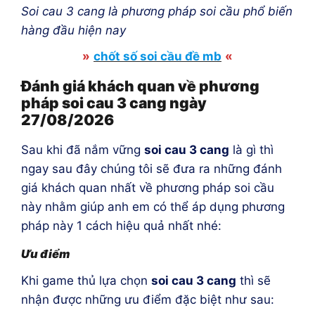
Soi cau 3 cang là phương pháp soi cầu phổ biến
hàng đầu hiện nay
»
chốt số soi cầu đề mb
«
Đánh giá khách quan về phương
pháp soi cau 3 cang ngày
27/08/2026
Sau khi đã nắm vững
soi cau 3 cang
là gì thì
ngay sau đây chúng tôi sẽ đưa ra những đánh
giá khách quan nhất về phương pháp soi cầu
này nhằm giúp anh em có thể áp dụng phương
pháp này 1 cách hiệu quả nhất nhé:
Ưu điểm
Khi game thủ lựa chọn
soi cau 3 cang
thì sẽ
nhận được những ưu điểm đặc biệt như sau: