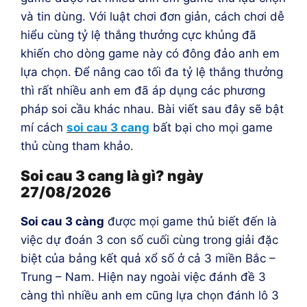
và tin dùng. Với luật chơi đơn giản, cách chơi dễ
hiểu cùng tỷ lệ thắng thưởng cực khủng đã
khiến cho dòng game này có đông đảo anh em
lựa chọn. Để nâng cao tối đa tỷ lệ thắng thưởng
thì rất nhiều anh em đã áp dụng các phương
pháp soi cầu khác nhau. Bài viết sau đây sẽ bật
mí cách
soi cau 3 cang
bất bại cho mọi game
thủ cùng tham khảo.
Soi cau 3 cang là gì? ngày
27/08/2026
Soi cau 3 càng
được mọi game thủ biết đến là
việc dự đoán 3 con số cuối cùng trong giải đặc
biệt của bảng kết quả xổ số ở cả 3 miền Bắc –
Trung – Nam. Hiện nay ngoài việc đánh đề 3
càng thì nhiều anh em cũng lựa chọn đánh lô 3