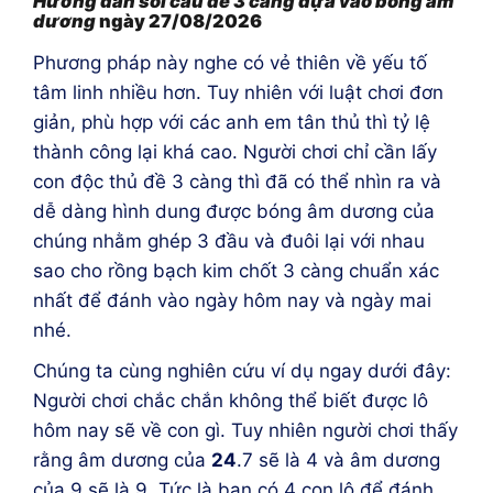
Hướng dẫn soi cầu đề 3 cang dựa vào bóng âm
dương
ngày 27/08/2026
Phương pháp này nghe có vẻ thiên về yếu tố
tâm linh nhiều hơn. Tuy nhiên với luật chơi đơn
giản, phù hợp với các anh em tân thủ thì tỷ lệ
thành công lại khá cao. Người chơi chỉ cần lấy
con độc thủ đề 3 càng thì đã có thể nhìn ra và
dễ dàng hình dung được bóng âm dương của
chúng nhằm ghép 3 đầu và đuôi lại với nhau
sao cho rồng bạch kim chốt 3 càng chuẩn xác
nhất để đánh vào ngày hôm nay và ngày mai
nhé.
Chúng ta cùng nghiên cứu ví dụ ngay dưới đây:
Người chơi chắc chắn không thể biết được lô
hôm nay sẽ về con gì. Tuy nhiên người chơi thấy
rằng âm dương của
24
.7 sẽ là 4 và âm dương
của 9 sẽ là 9. Tức là bạn có 4 con lô để đánh