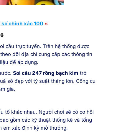
 số chính xác 100
«
26
i cầu trực tuyến. Trên hệ thống được
theo dõi địa chỉ cung cấp các thông tin
 liệu để áp dụng.
 nước.
Soi cầu 247 rồng bạch kim
trở
quả số đẹp với tỷ suất tháng lớn. Công cụ
am gia.
ếu tố khác nhau. Người chơi sẽ có cơ hội
ó bao gồm các kỹ thuật thống kê và tổng
anh em xác định kỳ mở thưởng.