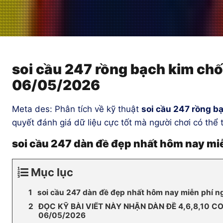
soi cầu 247 rồng bạch kim chốt
06/05/2026
Meta des: Phân tích về kỹ thuật
soi cầu 247 rồng b
quyết đánh giá dữ liệu cực tốt mà người chơi có th
soi cầu 247 dàn đề đẹp nhất hôm nay m
Mục lục
soi cầu 247 dàn đề đẹp nhất hôm nay miễn phí 
ĐỌC KỸ BÀI VIẾT NÀY NHẬN DÀN ĐỀ 4,6,8,10 CO
06/05/2026