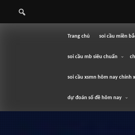
Skip
to
content
Trang chủ
soi cầu miền bắ
soi cầu mb siêu chuẩn
ch
soi cầu xsmn hôm nay chính 
dự đoán số đề hôm nay