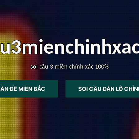
au3mienchinhxa
soi cầu 3 miền chính xác 100%
DÀN ĐỀ MIỀN BẮC
SOI CẦU DÀN LÔ CHÍN