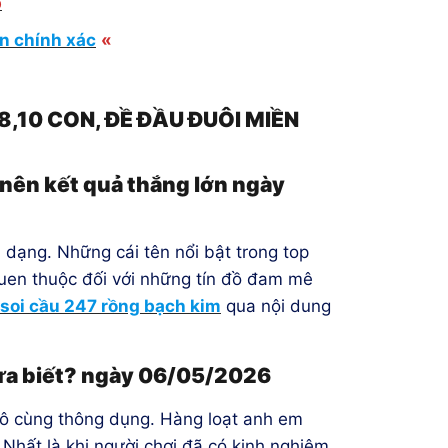
p
n chính xác
«
8,10 CON, ĐỀ ĐẦU ĐUÔI MIỀN
 nên kết quả thắng lớn ngày
 dạng. Những cái tên nổi bật trong top
quen thuộc đối với những tín đồ đam mê
soi cầu 247 rồng bạch kim
qua nội dung
hưa biết? ngày 06/05/2026
vô cùng thông dụng. Hàng loạt anh em
hất là khi người chơi đã có kinh nghiệm