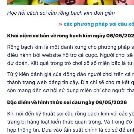
Học hỏi cách soi cầu rồng bạch kim đơn giản
»
các phương pháp soi cầu xổ
Khái niệm cơ bản về rồng bạch kim ngày 06/05/20
Rồng bạch kim là một danh xưng cho phương pháp so
điều hành bởi website hỗ trợ cá cược. Người chơi sẽ 
dự đoán. Kết quả trong trò chơi xổ số miền bắc là tư
Từ ý kiến đánh giá của đông đảo người chơi trên cả
thành trang web đáng tin cậy. Địa chỉ sẽ cho ra kết 
còn mang đến cơ hội sử dụng miễn phí cho người th
Đặc điểm về hình thức soi cầu ngày 06/05/2026
Khi nói đến kỹ thuật soi cầu rồng bạch kim với các y
trang bị hàng loạt kiến thức quan trọng. Và trong đ
hợp thông tin. Dựa vào tần suất chính là cơ sở để 