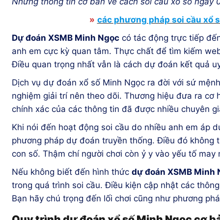
Những thông tin cơ bản về cách soi cầu xổ số ngày
»
các phương pháp soi cầu xổ 
Dự đoán XSMB Minh Ngọc
có tác động trực tiếp đến
anh em cực kỳ quan tâm. Thực chất để tìm kiếm webs
Điều quan trọng nhất vẫn là cách dự đoán kết quả uy
Dịch vụ dự đoán xổ số Minh Ngọc ra đời với sứ mện
nghiệm giải trí nên theo dõi. Thương hiệu đưa ra cơ 
chính xác của các thông tin đã được nhiều chuyên g
Khi nói đến hoạt động soi cầu do nhiều anh em áp d
phương pháp dự đoán truyền thống. Điều đó không t
con số. Thậm chí người chơi còn ỷ y vào yếu tố may
Nếu không biết đến hình thức
dự đoán XSMB Minh 
trong quá trình soi cầu. Điều kiện cập nhật các thông
Bạn hãy chú trọng đến lối chơi cũng như phương ph
Quy trình dự đoán xổ số Minh Ngọc cơ 