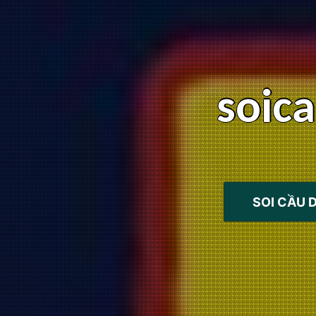
soic
SOI CẦU 