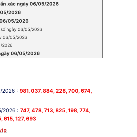
uẩn xác ngày 06/05/2026
6/05/2026
y 06/05/2026
xổ số ngày 06/05/2026
ày 06/05/2026
5/2026
 ngày 06/05/2026
5/2026 :
981, 037, 884, 228, 700, 674,
5/2026 :
747, 478, 713, 825, 198, 774,
, 615, 127, 693
vip