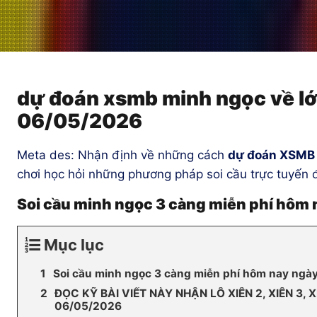
dự đoán xsmb minh ngọc về l
06/05/2026
Meta des: Nhận định về những cách
dự đoán XSMB
chơi học hỏi những phương pháp soi cầu trực tuyến 
Soi cầu minh ngọc 3 càng miễn phí hôm
Mục lục
Soi cầu minh ngọc 3 càng miễn phí hôm nay ng
ĐỌC KỸ BÀI VIẾT NÀY NHẬN LÔ XIÊN 2, XIÊN 3, X
06/05/2026