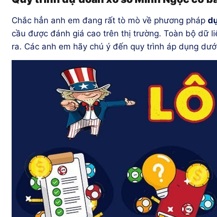
Chắc hẳn anh em đang rất tò mò về phương pháp
d
cầu được đánh giá cao trên thị trường. Toàn bộ dữ 
ra. Các anh em hãy chú ý đến quy trình áp dụng dướ