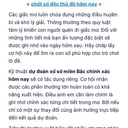
»
chốt số độc thủ đề hôm nay
«
Các giấc mơ luôn chứa đựng những điều huyền
bí và khó lý giải. Thông thường theo quy luật
tâm lý khiến con người quên đi giấc mơ. Đối với
những tình tiết mà bạn ấn tượng đặc biệt sẽ
được ghi nhớ vào ngày hôm sau. Hãy chớp lấy
cơ hội này để tìm ra con số phù hợp cho trò chơi
lô đề.
Kỹ thuật
dự đoán xổ số miền Bắc chính xác
hôm nay
sẽ có tác dụng riêng. Cơ hội nhận
được các phần thưởng lớn hoàn toàn có khả
năng xuất hiện. Điều anh em cần làm chính là
ghi nhớ chính xác từng chi tiết trong mơ. Bởi nếu
chỉ có một sự thay đổi cùng ảnh hưởng trực tiếp
đến kết quả dự đoán.