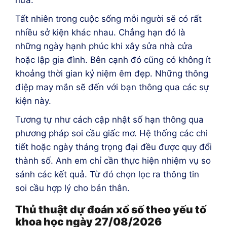
Tất nhiên trong cuộc sống mỗi người sẽ có rất
nhiều sở kiện khác nhau. Chẳng hạn đó là
những ngày hạnh phúc khi xây sửa nhà cửa
hoặc lập gia đình. Bên cạnh đó cũng có không ít
khoảng thời gian kỷ niệm êm đẹp. Những thông
điệp may mắn sẽ đến với bạn thông qua các sự
kiện này.
Tương tự như cách cập nhật số hạn thông qua
phương pháp soi cầu giấc mơ. Hệ thống các chi
tiết hoặc ngày tháng trọng đại đều được quy đổi
thành số. Anh em chỉ cần thực hiện nhiệm vụ so
sánh các kết quả. Từ đó chọn lọc ra thông tin
soi cầu hợp lý cho bản thân.
Thủ thuật dự đoán xổ số theo yếu tố
khoa học ngày 27/08/2026