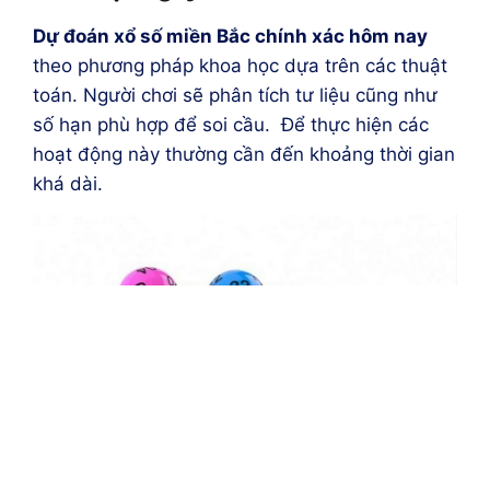
Dự đoán xổ số miền Bắc chính xác hôm nay
theo phương pháp khoa học dựa trên các thuật
toán. Người chơi sẽ phân tích tư liệu cũng như
số hạn phù hợp để soi cầu. Để thực hiện các
hoạt động này thường cần đến khoảng thời gian
khá dài.