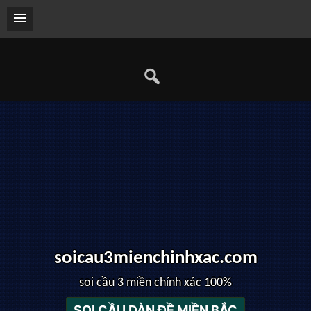
Skip
to
content
soicau3mienchinhxac.com
soi cầu 3 miền chính xác 100%
SOI CẦU DÀN ĐỀ MIỀN BẮC