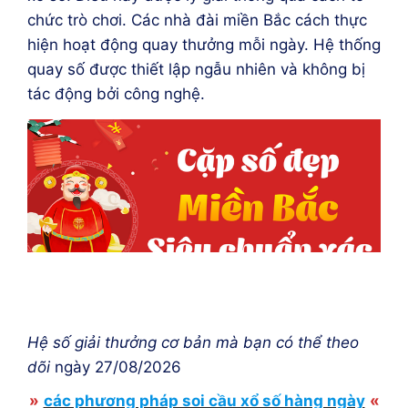
chức trò chơi. Các nhà đài miền Bắc cách thực
hiện hoạt động quay thưởng mỗi ngày. Hệ thống
quay số được thiết lập ngẫu nhiên và không bị
tác động bởi công nghệ.
Hệ số giải thưởng cơ bản mà bạn có thể theo
dõi
ngày 27/08/2026
»
các phương pháp soi cầu xổ số hàng ngày
«