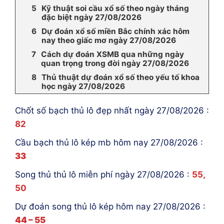
Kỹ thuật soi cầu xổ số theo ngày tháng
đặc biệt ngày 27/08/2026
Dự đoán xổ số miền Bắc chính xác hôm
nay theo giấc mơ ngày 27/08/2026
Cách dự đoán XSMB qua những ngày
quan trọng trong đời ngày 27/08/2026
Thủ thuật dự đoán xổ số theo yếu tố khoa
học ngày 27/08/2026
Chốt số bạch thủ lô đẹp nhất ngày 27/08/2026 :
82
Cầu bạch thủ lô kép mb hôm nay 27/08/2026 :
33
Song thủ thủ lô miễn phí ngày 27/08/2026 :
55,
50
Dự đoán song thủ lô kép hôm nay 27/08/2026 :
44 – 55