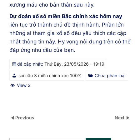
xương máu cho bản thân sau này.
Dự đoán xổ số miền Bắc chính xác hôm nay
liên tục trở thành chủ đề thịnh hành. Phần lớn
những ai tham gia xổ số đều yêu thích các cập
nhật thông tin này. Hy vọng nội dung trên có thể
đáp ứng nhu cầu của bạn.
đã câp nhật:
Thứ Bảy, 23/05/2026 - 19:19
soi cầu 3 miền chính xác 100%
Chưa phân loại
View 2
Previous
Next