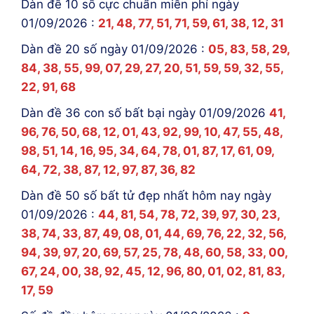
Dàn đề 10 số cực chuẩn miễn phí ngày
01/09/2026 :
21, 48, 77, 51, 71, 59, 61, 38, 12, 31
Dàn đề 20 số ngày 01/09/2026 :
05, 83, 58, 29,
84, 38, 55, 99, 07, 29, 27, 20, 51, 59, 59, 32, 55,
22, 91, 68
Dàn đề 36 con số bất bại ngày 01/09/2026
41,
96, 76, 50, 68, 12, 01, 43, 92, 99, 10, 47, 55, 48,
98, 51, 14, 16, 95, 34, 64, 78, 01, 87, 17, 61, 09,
64, 72, 38, 87, 12, 97, 87, 36, 82
Dàn đề 50 số bất tử đẹp nhất hôm nay ngày
01/09/2026 :
44, 81, 54, 78, 72, 39, 97, 30, 23,
38, 74, 33, 87, 49, 08, 01, 44, 69, 76, 22, 32, 56,
94, 39, 97, 20, 69, 57, 25, 78, 48, 60, 58, 33, 00,
67, 24, 00, 38, 92, 45, 12, 96, 80, 01, 02, 81, 83,
17, 59