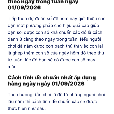
theo ngày trong tuần ngày
01/09/2026
Tiếp theo dự đoán số đề hôm nay giới thiệu cho
bạn một phương pháp cho hiệu quả cao giúp
bạn soi được con số khá chuẩn xác đó là cách
đánh 3 càng theo ngày trong tuần. Nếu người
chơi đã nắm được con bạch thủ thì việc còn lại
là ghép thêm con số của ngày hôm đó theo thứ
tự tuần, lúc đó bạn sẽ có được con số may
mắn.
Cách tính đề chuẩn nhất áp dụng
hàng ngày ngày 01/09/2026
Theo hướng dẫn chơi lô đề từ những người chơi
lâu năm thì cách tính đề chuẩn xác sẽ được
thực hiện như sau: