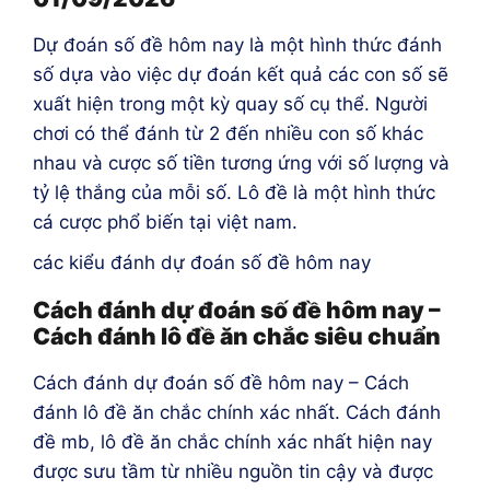
Dự đoán số đề hôm nay là một hình thức đánh
số dựa vào việc dự đoán kết quả các con số sẽ
xuất hiện trong một kỳ quay số cụ thể. Người
chơi có thể đánh từ 2 đến nhiều con số khác
nhau và cược số tiền tương ứng với số lượng và
tỷ lệ thắng của mỗi số. Lô đề là một hình thức
cá cược phổ biến tại việt nam.
các kiểu đánh dự đoán số đề hôm nay
Cách đánh dự đoán số đề hôm nay –
Cách đánh lô đề ăn chắc siêu chuẩn
Cách đánh dự đoán số đề hôm nay – Cách
đánh lô đề ăn chắc chính xác nhất. Cách đánh
đề mb, lô đề ăn chắc chính xác nhất hiện nay
được sưu tầm từ nhiều nguồn tin cậy và được