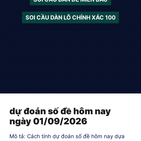
SOI CẦU DÀN LÔ CHÍNH XÁC 100
dự đoán số đề hôm nay
ngày 01/09/2026
Mô tả: Cách tính dự đoán số đề hôm nay dựa