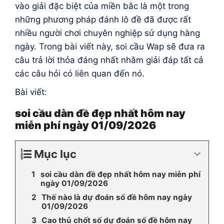
vào giải đặc biệt của miền bắc là một trong
những phương pháp đánh lô đề đã được rất
nhiều người chơi chuyên nghiệp sử dụng hàng
ngày. Trong bài viết này, soi cầu Wap sẽ đưa ra
câu trả lời thỏa đáng nhất nhằm giải đáp tất cả
các câu hỏi có liên quan đến nó.
Bài viết:
soi cầu dàn đề đẹp nhất hôm nay
miễn phí ngày 01/09/2026
Mục lục
soi cầu dàn đề đẹp nhất hôm nay miễn phí
ngày 01/09/2026
Thế nào là dự đoán số đề hôm nay ngày
01/09/2026
Cao thủ chốt số dự đoán số đề hôm nay