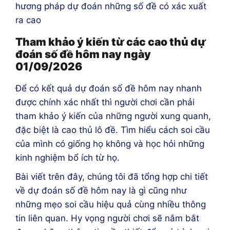
hương pháp dự đoán những số đề có xác xuất
ra cao
Tham khảo ý kiến từ các cao thủ dự
đoán số đề hôm nay ngày
01/09/2026
Để có kết quả dự đoán số đề hôm nay nhanh
được chính xác nhất thì người chơi cần phải
tham khảo ý kiến của những người xung quanh,
đặc biệt là cao thủ lô đề. Tìm hiểu cách soi cầu
của mình có giống họ không và học hỏi những
kinh nghiệm bổ ích từ họ.
Bài viết trên đây, chúng tôi đã tổng hợp chi tiết
về dự đoán số đề hôm nay là gì cũng như
những mẹo soi cầu hiệu quả cùng nhiều thông
tin liên quan. Hy vọng người chơi sẽ nắm bắt