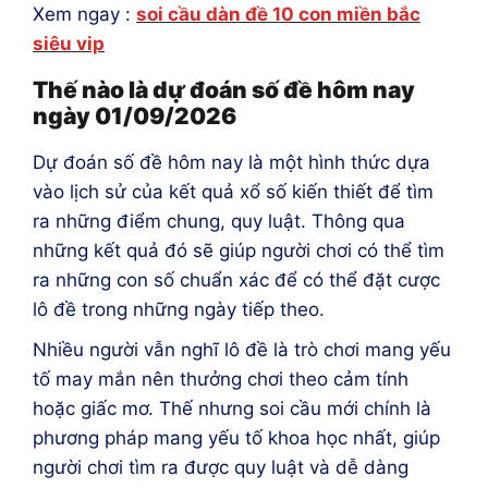
Xem ngay :
soi cầu dàn đề 10 con miền bắc
siêu vip
Thế nào là dự đoán số đề hôm nay
ngày 01/09/2026
Dự đoán số đề hôm nay là một hình thức dựa
vào lịch sử của kết quả xổ số kiến thiết để tìm
ra những điểm chung, quy luật. Thông qua
những kết quả đó sẽ giúp người chơi có thể tìm
ra những con số chuẩn xác để có thể đặt cược
lô đề trong những ngày tiếp theo.
Nhiều người vẫn nghĩ lô đề là trò chơi mang yếu
tố may mắn nên thưởng chơi theo cảm tính
hoặc giấc mơ. Thế nhưng soi cầu mới chính là
phương pháp mang yếu tố khoa học nhất, giúp
người chơi tìm ra được quy luật và dễ dàng