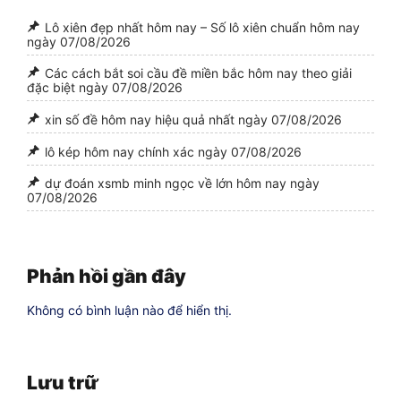
Lô xiên đẹp nhất hôm nay – Số lô xiên chuẩn hôm nay
ngày 07/08/2026
Các cách bắt soi cầu đề miền bắc hôm nay theo giải
đặc biệt ngày 07/08/2026
xin số đề hôm nay hiệu quả nhất ngày 07/08/2026
lô kép hôm nay chính xác ngày 07/08/2026
dự đoán xsmb minh ngọc về lớn hôm nay ngày
07/08/2026
Phản hồi gần đây
Không có bình luận nào để hiển thị.
Lưu trữ