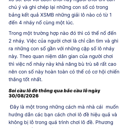
chú ý và ghi chép lại những con số có trong
bảng kết quả XSMB những giải lô nào có từ 1
đến 4 nháy nổ cùng một lúc.
Trong một trường hợp nào đó thì có thể nổ đến
2 nháy. Việc của người chơi là chỉ cần tìm và ghi
ra những con số gần với những cặp số lô nháy
này. Theo quan niệm dân gian của người chơi
thì việc nổ nháy này khả năng bù trù sẽ rất cao
nên con số này hoàn toàn có thể có cơ hội chiến
thắng tốt nhất.
Soi cầu lô đề thông qua bắc cầu lô
ngày
30/08/2026
Đây là một trong những cách mà nhà cái muốn
hướng dẫn các bạn cách chơi lô đề hiệu quả và
không bị lỗ trong quá trình chơi lô đề. Phương