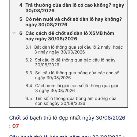
Trả thưởng của dàn lô có cao không? ngày
30/08/2026
Có nên nuôi và chốt số dàn lô hay không?
ngày 30/08/2026
Các cách để chốt số dàn lô XSMB hôm
nay ngày 30/08/2026
Bắt dàn lô thông qua soi cầu lô 2 nháy hoặc
3 nháy ngày 30/08/2026
Soi cầu lô đề thông qua bắc cầu lô ngày
30/08/2026
Soi cầu lô thông qua bóng của các con số
ngày 30/08/2026
Cách xem lời giải con số lô thông qua giải
3 ngày 30/08/2026
Tìm số lô thông qua bóng âm dương của
con số ngày 30/08/2026
Chốt số bạch thủ lô đẹp nhất ngày 30/08/2026
:
07