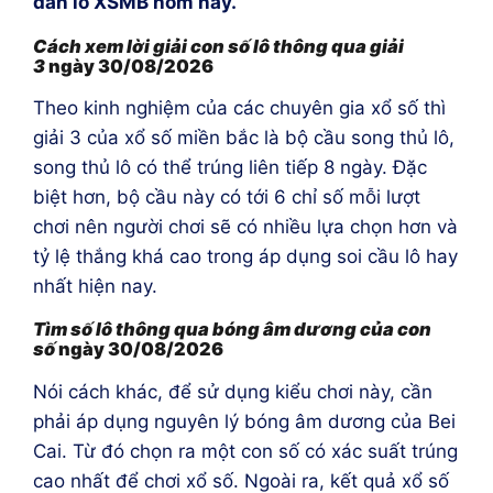
dàn lô XSMB hôm nay.
Cách xem lời giải con số lô thông qua giải
3
ngày 30/08/2026
Theo kinh nghiệm của các chuyên gia xổ số thì
giải 3 của xổ số miền bắc là bộ cầu song thủ lô,
song thủ lô có thể trúng liên tiếp 8 ngày. Đặc
biệt hơn, bộ cầu này có tới 6 chỉ số mỗi lượt
chơi nên người chơi sẽ có nhiều lựa chọn hơn và
tỷ lệ thắng khá cao trong áp dụng soi cầu lô hay
nhất hiện nay.
Tìm số lô thông qua bóng âm dương của con
số
ngày 30/08/2026
Nói cách khác, để sử dụng kiểu chơi này, cần
phải áp dụng nguyên lý bóng âm dương của Bei
Cai. Từ đó chọn ra một con số có xác suất trúng
cao nhất để chơi xổ số. Ngoài ra, kết quả xổ số