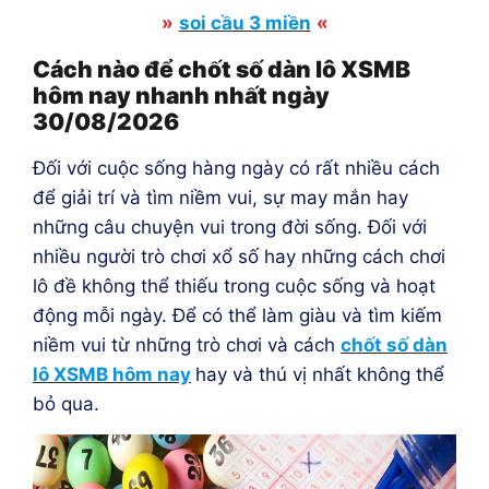
»
soi cầu 3 miền
«
Cách nào để chốt số dàn lô XSMB
hôm nay nhanh nhất ngày
30/08/2026
Đối với cuộc sống hàng ngày có rất nhiều cách
để giải trí và tìm niềm vui, sự may mắn hay
những câu chuyện vui trong đời sống. Đối với
nhiều người trò chơi xổ số hay những cách chơi
lô đề không thể thiếu trong cuộc sống và hoạt
động mỗi ngày. Để có thể làm giàu và tìm kiếm
niềm vui từ những trò chơi và cách
chốt số dàn
lô XSMB hôm nay
hay và thú vị nhất không thể
bỏ qua.