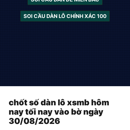
SOI CẦU DÀN LÔ CHÍNH XÁC 100
chốt số dàn lô xsmb hôm
nay tối nay vào bờ ngày
30/08/2026