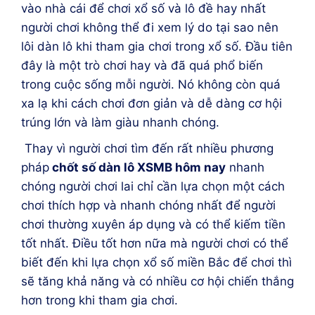
vào nhà cái để chơi xổ số và lô đề hay nhất
người chơi không thể đi xem lý do tại sao nên
lôi dàn lô khi tham gia chơi trong xổ số. Đầu tiên
đây là một trò chơi hay và đã quá phổ biến
trong cuộc sống mỗi người. Nó không còn quá
xa lạ khi cách chơi đơn giản và dễ dàng cơ hội
trúng lớn và làm giàu nhanh chóng.
Thay vì người chơi tìm đến rất nhiều phương
pháp
chốt số dàn lô XSMB hôm nay
nhanh
chóng người chơi lai chỉ cần lựa chọn một cách
chơi thích hợp và nhanh chóng nhất để người
chơi thường xuyên áp dụng và có thể kiếm tiền
tốt nhất. Điều tốt hơn nữa mà người chơi có thể
biết đến khi lựa chọn xổ số miền Bắc để chơi thì
sẽ tăng khả năng và có nhiều cơ hội chiến thắng
hơn trong khi tham gia chơi.