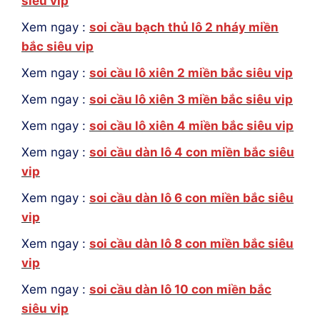
siêu vip
Xem ngay :
soi cầu bạch thủ lô 2 nháy miền
bắc siêu vip
Xem ngay :
soi cầu lô xiên 2 miền bắc siêu vip
Xem ngay :
soi cầu lô xiên 3 miền bắc siêu vip
Xem ngay :
soi cầu lô xiên 4 miền bắc siêu vip
Xem ngay :
soi cầu dàn lô 4 con miền bắc siêu
vip
Xem ngay :
soi cầu dàn lô 6 con miền bắc siêu
vip
Xem ngay :
soi cầu dàn lô 8 con miền bắc siêu
vip
Xem ngay :
soi cầu dàn lô 10 con miền bắc
siêu vip