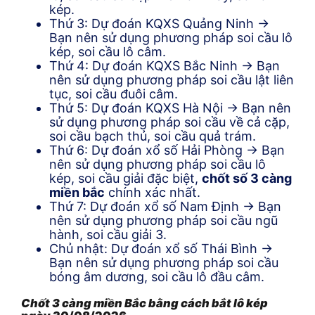
kép.
Thứ 3: Dự đoán KQXS Quảng Ninh ->
Bạn nên sử dụng phương pháp soi cầu lô
kép, soi cầu lô câm.
Thứ 4: Dự đoán KQXS Bắc Ninh -> Bạn
nên sử dụng phương pháp soi cầu lật liên
tục, soi cầu đuôi câm.
Thứ 5: Dự đoán KQXS Hà Nội -> Bạn nên
sử dụng phương pháp soi cầu về cả cặp,
soi cầu bạch thủ, soi cầu quả trám.
Thứ 6: Dự đoán xổ số Hải Phòng -> Bạn
nên sử dụng phương pháp soi cầu lô
kép, soi cầu giải đặc biệt,
chốt số 3 càng
miền bắc
chính xác nhất.
Thứ 7: Dự đoán xổ số Nam Định -> Bạn
nên sử dụng phương pháp soi cầu ngũ
hành, soi cầu giải 3.
Chủ nhật: Dự đoán xổ số Thái Bình ->
Bạn nên sử dụng phương pháp soi cầu
bóng âm dương, soi cầu lô đầu câm.
Chốt 3 càng miền Bắc bằng cách bắt lô kép