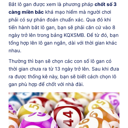
Bắt lô gan được xem là phương pháp
chốt số 3
càng miền bắc
khá mạo hiểm mà người chơi
phải có sự phán đoán chuẩn xác. Qua đó khi
tiến hành bắt lô gan, bạn sẽ phải căn cứ vào 8
ngày trở lên trong bảng KQXSMB. Để từ đó, bạn
tổng hợp lên lô gan ngắn, dài với thời gian khác
nhau.
Thường thì bạn sẽ chọn các con số lô gan có
thời gian chưa ra từ 13 ngày trở lên. Sau khi đưa
ra được thống kê này, bạn sẽ biết cách chọn lô
gan phù hợp để chốt với nhà đài.