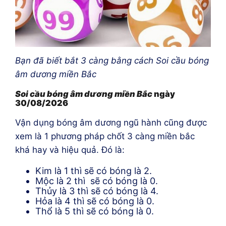
Bạn đã biết bắt 3 càng bằng cách Soi cầu bóng
âm dương miền Bắc
Soi cầu bóng âm dương miền Bắc
ngày
30/08/2026
Vận dụng bóng âm dương ngũ hành cũng được
xem là 1 phương pháp chốt 3 càng miền bắc
khá hay và hiệu quả. Đó là:
Kim là 1 thì sẽ có bóng là 2.
Mộc là 2 thì sẽ có bóng là 0.
Thủy là 3 thì sẽ có bóng là 4.
Hỏa là 4 thì sẽ có bóng là 0.
Thổ là 5 thì sẽ có bóng là 0.