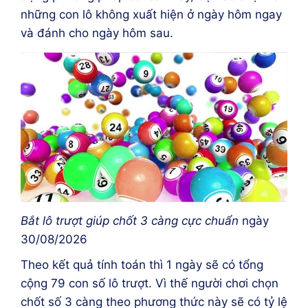
những con lô không xuất hiện ở ngày hôm ngay
và đánh cho ngày hôm sau.
Bắt lô trượt giúp chốt 3 càng cực chuẩn
ngày
30/08/2026
Theo kết quả tính toán thì 1 ngày sẽ có tổng
cộng 79 con số lô trượt. Vì thế người chơi chọn
chốt số 3 càng theo phương thức này sẽ có tỷ lệ