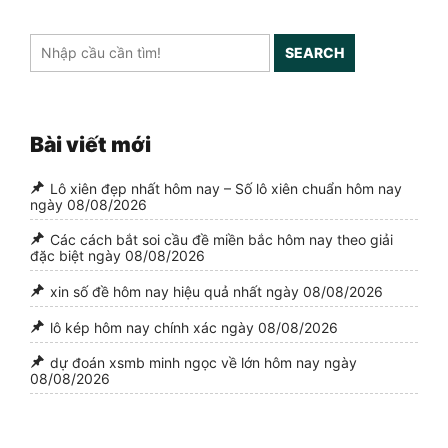
SEARCH
Bài viết mới
Lô xiên đẹp nhất hôm nay – Số lô xiên chuẩn hôm nay
ngày 08/08/2026
Các cách bắt soi cầu đề miền bắc hôm nay theo giải
đặc biệt ngày 08/08/2026
xin số đề hôm nay hiệu quả nhất ngày 08/08/2026
lô kép hôm nay chính xác ngày 08/08/2026
dự đoán xsmb minh ngọc về lớn hôm nay ngày
08/08/2026