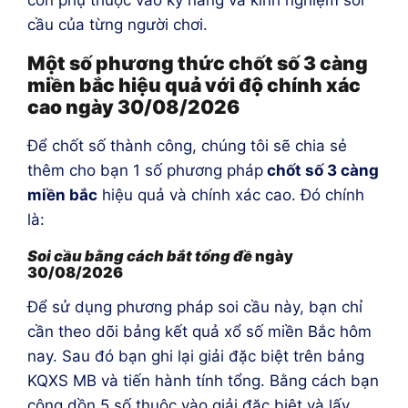
cầu của từng người chơi.
Một số phương thức chốt số 3 càng
miền bắc hiệu quả với độ chính xác
cao ngày 30/08/2026
Để chốt số thành công, chúng tôi sẽ chia sẻ
thêm cho bạn 1 số phương pháp
chốt số 3 càng
miền bắc
hiệu quả và chính xác cao. Đó chính
là:
Soi cầu bằng cách bắt tổng đề
ngày
30/08/2026
Để sử dụng phương pháp soi cầu này, bạn chỉ
cần theo dõi bảng kết quả xổ số miền Bắc hôm
nay. Sau đó bạn ghi lại giải đặc biệt trên bảng
KQXS MB và tiến hành tính tổng. Bằng cách bạn
cộng dồn 5 số thuộc vào giải đặc biệt và lấy