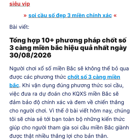
siêu vip
»
soi cầu số đẹp 3 miền chính xác
«
Bài viết:
Tổng hợp 10+ phương pháp chốt số
3 càng miền bắc hiệu quả nhất ngày
30/08/2026
Người chơi xổ số miền Bắc sẽ không thể bỏ qua
được các phương thức
chốt số 3 càng miền
bắc
. Khi vận dụng đúng phương thức soi cầu,
việc đưa ra dự đoán cho KQXS miền Bắc sẽ
đảm bảo độ chính xác và đem về chiến thắng
cho người chơi. Vì thế ở bài viết hôm nay, chúng
tôi sẽ chia sẻ tới bạn toàn bộ những kiến thức
giúp cho người tham gia soi cầu miền Bắc giành
được thật nhiều thắng lợi cho bản thân.