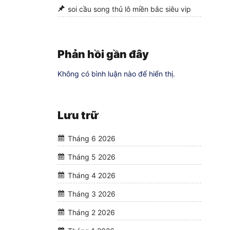
soi cầu song thủ lô miền bắc siêu vip
Phản hồi gần đây
Không có bình luận nào để hiển thị.
Lưu trữ
Tháng 6 2026
Tháng 5 2026
Tháng 4 2026
Tháng 3 2026
Tháng 2 2026