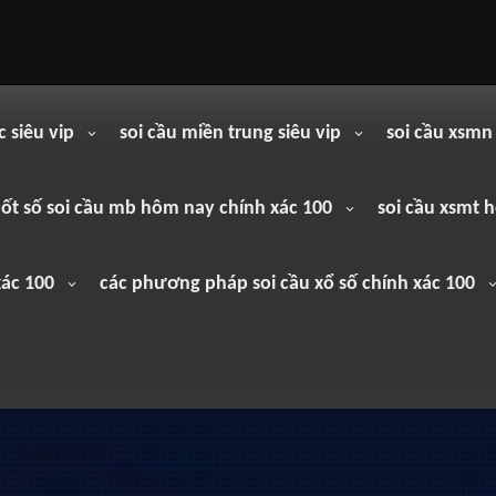
c siêu vip
soi cầu miền trung siêu vip
soi cầu xsmn
ốt số soi cầu mb hôm nay chính xác 100
soi cầu xsmt 
xác 100
các phương pháp soi cầu xổ số chính xác 100