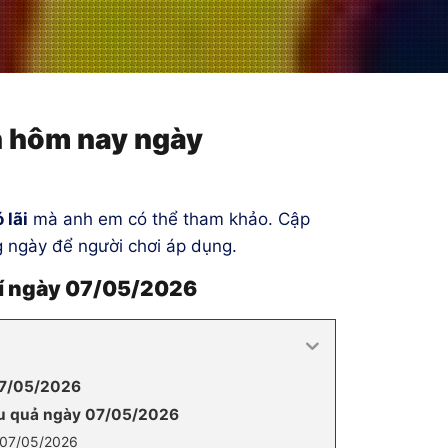
ớn hôm nay ngày
 lãi
mà anh em có thể tham khảo. Cập
 ngày để người chơi áp dụng.
hí ngày 07/05/2026
07/05/2026
iệu quả ngày 07/05/2026
y 07/05/2026