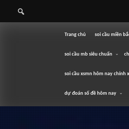
Skip
to
content
Trang chủ
soi cầu miền bắ
soi cầu mb siêu chuẩn
ch
soi cầu xsmn hôm nay chính 
dự đoán số đề hôm nay