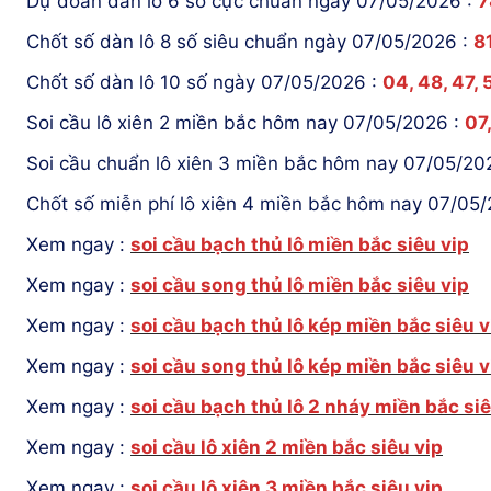
Dự đoán dàn lô 6 số cực chuẩn ngày 07/05/2026 :
7
Chốt số dàn lô 8 số siêu chuẩn ngày 07/05/2026 :
81
Chốt số dàn lô 10 số ngày 07/05/2026 :
04, 48, 47, 5
Soi cầu lô xiên 2 miền bắc hôm nay 07/05/2026 :
07
Soi cầu chuẩn lô xiên 3 miền bắc hôm nay 07/05/20
Chốt số miễn phí lô xiên 4 miền bắc hôm nay 07/05
Xem ngay :
soi cầu bạch thủ lô miền bắc siêu vip
Xem ngay :
soi cầu song thủ lô miền bắc siêu vip
Xem ngay :
soi cầu bạch thủ lô kép miền bắc siêu v
Xem ngay :
soi cầu song thủ lô kép miền bắc siêu v
Xem ngay :
soi cầu bạch thủ lô 2 nháy miền bắc siê
Xem ngay :
soi cầu lô xiên 2 miền bắc siêu vip
Xem ngay :
soi cầu lô xiên 3 miền bắc siêu vip