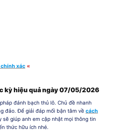
 chính xác
«
cực kỳ hiệu quả ngày 07/05/2026
 pháp đánh bạch thủ lô. Chủ đề nhanh
ông đảo. Để giải đáp mối bận tâm về
cách
y sẽ giúp anh em cập nhật mọi thông tin
ến thức hữu ích nhé.