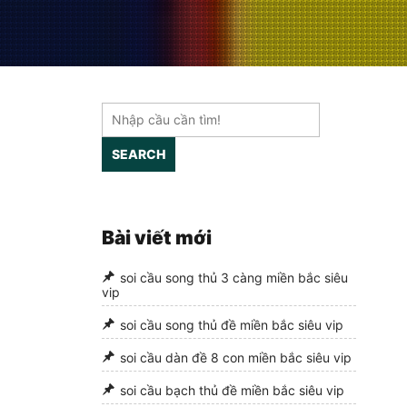
SEARCH
Bài viết mới
soi cầu song thủ 3 càng miền bắc siêu
vip
soi cầu song thủ đề miền bắc siêu vip
soi cầu dàn đề 8 con miền bắc siêu vip
soi cầu bạch thủ đề miền bắc siêu vip